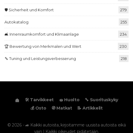
🛡️ Sicherheit und Komfort
279
Autokatalog
255
🛋️ Innenraumkomfort und Klimaanlage
234
🏆 Bewertung von Merkmalen und Wert
230
🔧 Tuning und Leistungsverbesserung
218
🛠️ Tarvikkeet
🧽 Huolto
🔧 Suorituskyky
💰 Osto
🧭 Matkat
📝 Artikkelit
© 2026 - 🚙 Kaikki autoista, kirjoitamme uusista autoista eikä
vain | Kaikki oikeudet pidätetään.