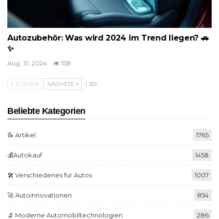
Autozubehör: Was wird 2024 im Trend liegen? 🚗
✨
Aug. 31, 2024
158
ZURÜCK
NÄCHSTE
1 302
Beliebte Kategorien
📝 Artikel
1765
💰Autokauf
1458
🛠️ Verschiedenes für Autos
1007
🚀 Autoinnovationen
854
🔬 Moderne Automobiltechnologien
286