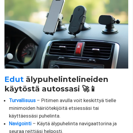
Edut
älypuhelintelineiden
käytöstä autossasi 🚀📱
Turvallisuus
– Pitimen avulla voit keskittyä tielle
minimoiden häiriötekijöitä etsiessäsi tai
käyttäessäsi puhelinta.
Navigointi
– Käytä älypuhelinta navigaattorina ja
seuraa reittiäsi helposti.