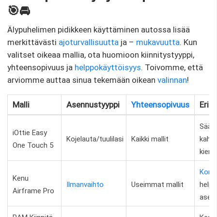
🎯🚘
Älypuhelimen pidikkeen käyttäminen autossa lisää
merkittävästi
ajoturvallisuutta
ja –
mukavuutta
. Kun
valitset oikeaa mallia, ota huomioon kiinnitystyyppi,
yhteensopivuus ja
helppokäyttöisyys
. Toivomme, että
arviomme auttaa sinua tekemään oikean
valinnan
!
Malli
Asennustyyppi
Yhteensopivuus
Erik
Sääd
iOttie Easy
Kojelauta/tuulilasi
Kaikki mallit
kahva
One Touch 5
kiert
Komp
Kenu
Ilmanvaihto
Useimmat mallit
help
Airframe Pro
asen