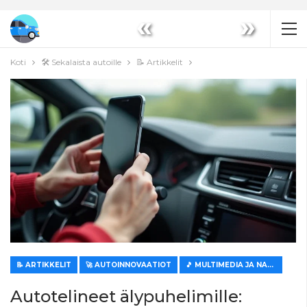
«
»
Koti
🛠️ Sekalaista autoille
📝 Artikkelit
📝 ARTIKKELIT
🚀 AUTOINNOVAATIOT
🎵 MULTIMEDIA JA NAVIGOINTI
Autotelineet älypuhelimille: