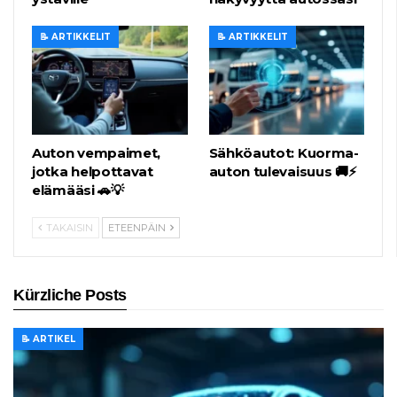
📝 ARTIKKELIT
📝 ARTIKKELIT
Auton vempaimet,
Sähköautot: Kuorma-
jotka helpottavat
auton tulevaisuus 🚚⚡
elämääsi 🚗💡
TAKAISIN
ETEENPÄIN
Kürzliche Posts
📝 ARTIKEL