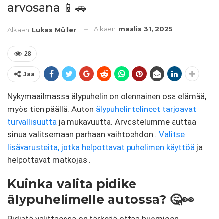
arvosana 📱🚗
Alkaen
maalis 31, 2025
Alkaen
Lukas Müller
28
Jaa
Nykymaailmassa älypuhelin on olennainen osa elämää,
myös tien päällä. Auton
älypuhelintelineet tarjoavat
turvallisuutta
ja mukavuutta. Arvostelumme auttaa
sinua valitsemaan parhaan vaihtoehdon
.
Valitse
lisävarusteita, jotka helpottavat puhelimen käyttöä
ja
helpottavat matkojasi.
Kuinka valita pidike
älypuhelimelle autossa? 🤔👀
Pidintä valittaessa on tärkeää ottaa huomioon