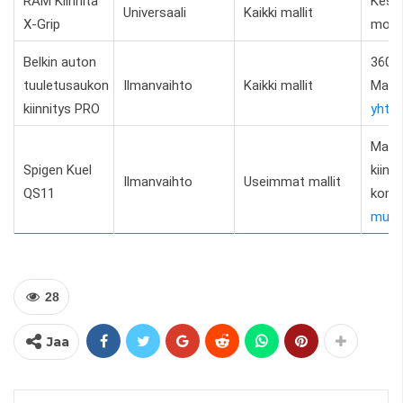
RAM Kiinnitä
Kestä
Universaali
Kaikki mallit
X-Grip
moni
Belkin auton
360° 
tuuletusaukon
Ilmanvaihto
Kaikki mallit
MagS
kiinnitys PRO
yhte
Magn
Spigen Kuel
kiinni
Ilmanvaihto
Useimmat mallit
QS11
komp
muot
28
Jaa