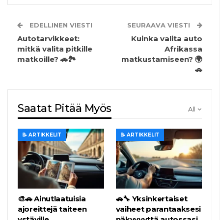
EDELLINEN VIESTI
SEURAAVA VIESTI
Autotarvikkeet:
Kuinka valita auto
mitkä valita pitkille
Afrikassa
matkoille? 🚗🏞️
matkustamiseen? 🌍
🚗
Saatat Pitää Myös
All
📝 ARTIKKELIT
📝 ARTIKKELIT
🎨🚗 Ainutlaatuisia
🚗🔧 Yksinkertaiset
ajoreittejä taiteen
vaiheet parantaaksesi
ystäville
näkyvyyttä autossasi