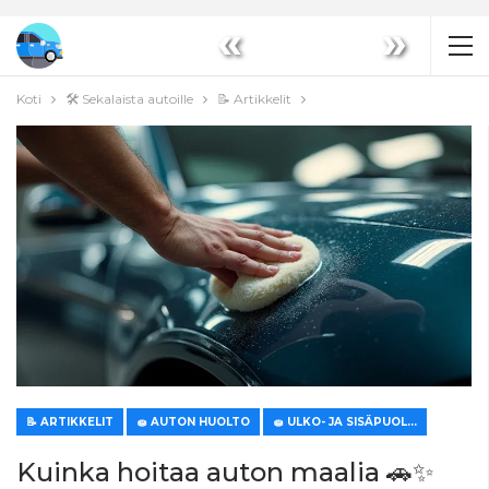
«
»
Koti
🛠️ Sekalaista autoille
📝 Artikkelit
📝 ARTIKKELIT
🧽 AUTON HUOLTO
🧽 ULKO- JA SISÄPUOLEN HOITO
Kuinka hoitaa auton maalia 🚗✨