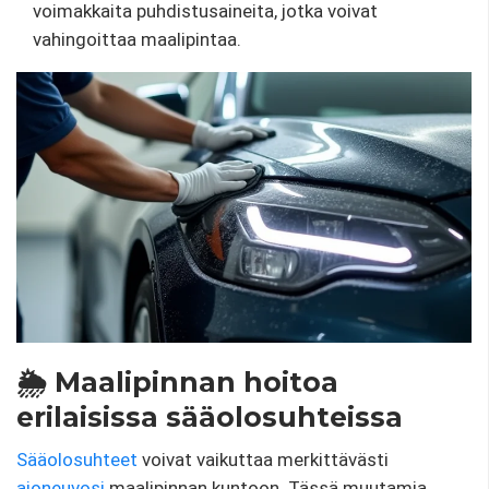
voimakkaita puhdistusaineita, jotka voivat
vahingoittaa maalipintaa.
🌦️ Maalipinnan hoitoa
erilaisissa sääolosuhteissa
Sääolosuhteet
voivat vaikuttaa merkittävästi
ajoneuvosi
maalipinnan kuntoon. Tässä muutamia