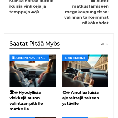
Kuinka hoitaa autoa:
🏙️ Autot
ikuisia vinkkejä ja
matkustamiseen
temppuja 🚗💦
megakaupungeissa:
valinnan tärkeimmät
näkökohdat
Saatat Pitää Myös
All
🛣️ AJAMINEN JA PITKÄT MATKAT
📝 ARTIKKELIT
🛣️🚗 Hyödyllisiä
🎨🚗 Ainutlaatuisia
vinkkejä auton
ajoreittejä taiteen
valintaan pitkille
ystäville
matkoille