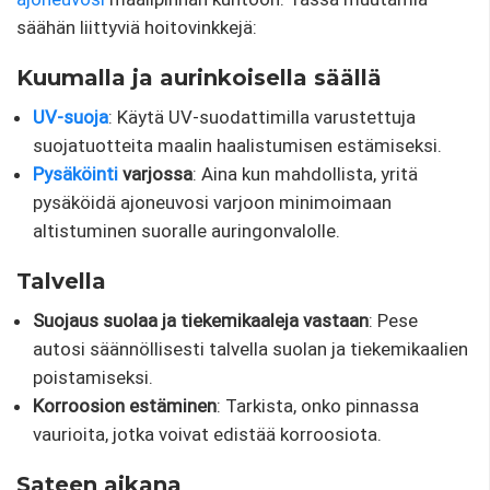
säähän liittyviä hoitovinkkejä:
Kuumalla ja aurinkoisella säällä
UV-suoja
: Käytä UV-suodattimilla varustettuja
suojatuotteita maalin haalistumisen estämiseksi.
Pysäköinti
varjossa
: Aina kun mahdollista, yritä
pysäköidä ajoneuvosi varjoon minimoimaan
altistuminen suoralle auringonvalolle.
Talvella
Suojaus suolaa ja tiekemikaaleja vastaan
: Pese
autosi säännöllisesti talvella suolan ja tiekemikaalien
poistamiseksi.
Korroosion estäminen
: Tarkista, onko pinnassa
vaurioita, jotka voivat edistää korroosiota.
Sateen aikana