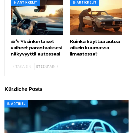
📝 ARTIKKELIT
📝 ARTIKKELIT
🚗🔧 Yksinkertaiset
Kuinka käyttää autoa
vaiheet parantaaksesi
oikein kuumassa
näkyvyyttä autossasi
ilmastossa?
TAKAISIN
ETEENPÄIN
Kürzliche Posts
📝 ARTIKEL