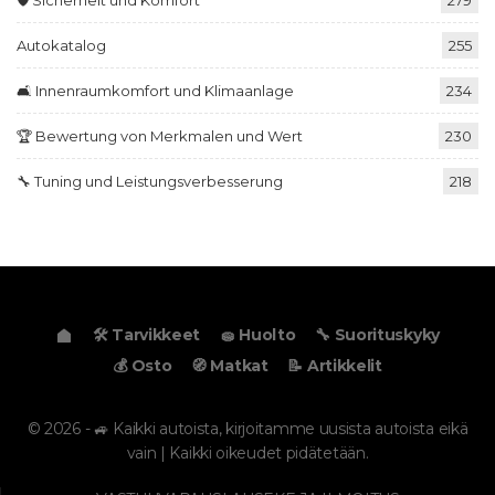
Autokatalog
255
🛋️ Innenraumkomfort und Klimaanlage
234
🏆 Bewertung von Merkmalen und Wert
230
🔧 Tuning und Leistungsverbesserung
218
🛠️ Tarvikkeet
🧽 Huolto
🔧 Suorituskyky
💰 Osto
🧭 Matkat
📝 Artikkelit
© 2026 - 🚙 Kaikki autoista, kirjoitamme uusista autoista eikä
vain | Kaikki oikeudet pidätetään.