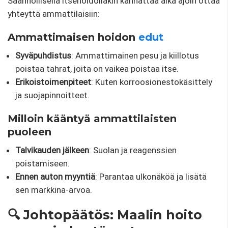
Säännöllisellä itsehoidollakin kannattaa aika ajoin ottaa
yhteyttä ammattilaisiin:
Ammattimaisen hoidon
edut
Syväpuhdistus
: Ammattimainen pesu ja kiillotus
poistaa tahrat, joita on vaikea poistaa itse.
Erikoistoimenpiteet
: Kuten korroosionestokäsittely
ja suojapinnoitteet.
Milloin kääntyä ammattilaisten
puoleen
Talvikauden jälkeen
: Suolan ja reagenssien
poistamiseen.
Ennen auton myyntiä
: Parantaa ulkonäköä ja lisätä
sen markkina-arvoa.
🔍 Johtopäätös: Maalin hoito