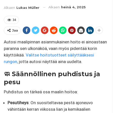
Alkaen
heinä 4, 2025
Alkaen
Lukas Müller
34
Jaa
Autosi maalipinnan asianmukainen hoito ei ainoastaan ​​
paranna sen ulkonäköä, vaan myös pidentää korin
käyttöikää.
Valitse hoitotuotteet säilyttääksesi
rungon,
jotta autosi näyttää aina uudelta.
🧼 Säännöllinen puhdistus ja
pesu
Puhdistus on tärkeä osa maalin hoitoa:
Pesutiheys
: On suositeltavaa pestä ajoneuvo
vähintään kerran viikossa lian ja kemikaalien