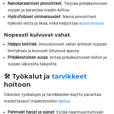
Nanokeraamiset pinnoitteet
: Tarjoaa pitkäkestoisen
suojan ja parantaa maalin kiiltoa.
Hydrofobiset ominaisuudet
: Nämä pinnoitteet
hylkivät vettä ja likaa, mikä helpottaa
auton hoitoa
.
Nopeasti kuivuvat vahat
Helppo levittää
: Innovatiiviset vahat antavat nopean
levityksen ja kuivuvat lyhyessä ajassa.
Pitkäkestoinen suoja
: Antaa pitkäkestoisen kiillon ja
suojan ulkoisilta tekijöiltä.
🛠️ Työkalut ja
tarvikkeet
hoitoon
Oikeiden työkalujen ja tarvikkeiden käyttö parantaa
merkittävästi maalinhoidon
laatua:
Pehmeät harjat ja sienet
: Estää naarmuuntumisen