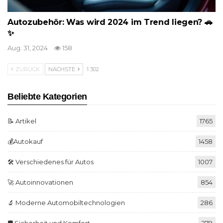
Autozubehör: Was wird 2024 im Trend liegen? 🚗
✨
Aug. 31, 2024
158
ZURÜCK
NÄCHSTE
1 302
Beliebte Kategorien
📝 Artikel
1765
💰Autokauf
1458
🛠️ Verschiedenes für Autos
1007
🚀 Autoinnovationen
854
🔬 Moderne Automobiltechnologien
286
🛡️ Sicherheit und Komfort
279