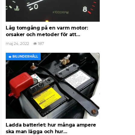
Låg tomgång på en varm motor:
orsaker och metoder för att…
maj 24, 2022
187
🧽 BILUNDERHÅLL
Ladda batteriet: hur många ampere
ska man lägga och hur…