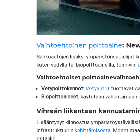
Vaihtoehtoinen polttoaine
: New
Sähköautojen lisäksi ympäristönsuojelijat ki
kuten vedyllä tai biopolttoaineilla, toimiviin
Vaihtoehtoiset polttoainevaihtoeh
Vetypolttokennot:
Vetyautot
tuottavat sä
Biopolttoaineet
: käytetään vähentämään ri
Vihreän liikenteen kannustaminen
Lisääntynyt kiinnostus ympäristöystävällisi
infrastruktuurin
kehittämisestä
. Monet maat
ostajille.