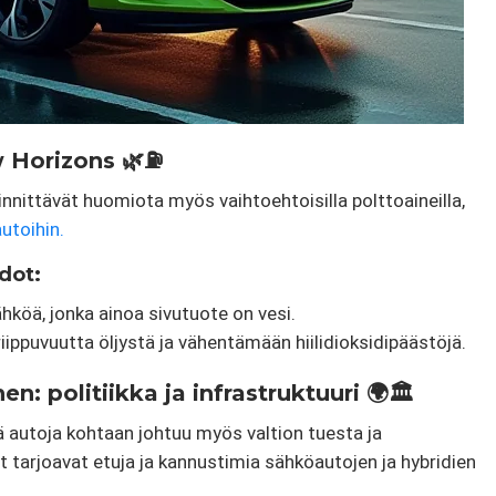
 Horizons 🌿⛽
innittävät huomiota myös vaihtoehtoisilla polttoaineilla,
autoihin.
dot:
hköä, jonka ainoa sivutuote on vesi.
ippuvuutta öljystä ja vähentämään hiilidioksidipäästöjä.
: politiikka ja infrastruktuuri 🌍🏛️
ä autoja kohtaan johtuu myös valtion tuesta ja
 tarjoavat etuja ja kannustimia sähköautojen ja hybridien