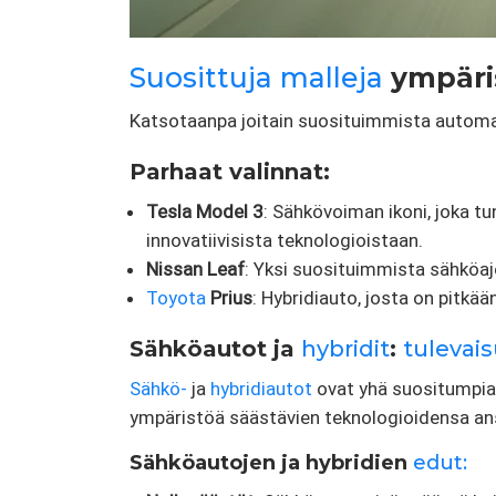
Suosittuja malleja
ympäris
Katsotaanpa joitain suosituimmista automall
Parhaat valinnat:
Tesla Model 3
: Sähkövoiman ikoni, joka 
innovatiivisista teknologioistaan.
Nissan Leaf
: Yksi suosituimmista sähköaj
Toyota
Prius
: Hybridiauto, josta on pitkä
Sähköautot ja
hybridit
:
tulevai
Sähkö-
ja
hybridiautot
ovat yhä suositumpia 
ympäristöä säästävien teknologioidensa an
Sähköautojen ja hybridien
edut: