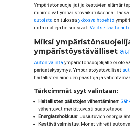
Ympäristönsuojelijat ja kestävien elämäntap
minimoivat ympäristövaikutuksensa. Tässä ar
autoista
on tulossa
ykkösvaihtoehto
ympäri
mitä malleja he suosivat.
Valitse täältä aut
Miksi ympäristönsuojelij
ympäristöystävälliset
au
Auton valinta
ympäristönsuojelijalle ei ole 
periaatekysymys. Ympäristöystävälliset
aut
haitallisten aineiden päästöjä ja vähentämää
Tärkeimmät syyt valintaan:
Haitallisten päästöjen vähentäminen
:
Säh
vähentävät merkittävästi saastetasoa.
Energiatehokkuus
: Uusiutuvien energialäh
Kestävä valmistus
: Monet vihreät autonv