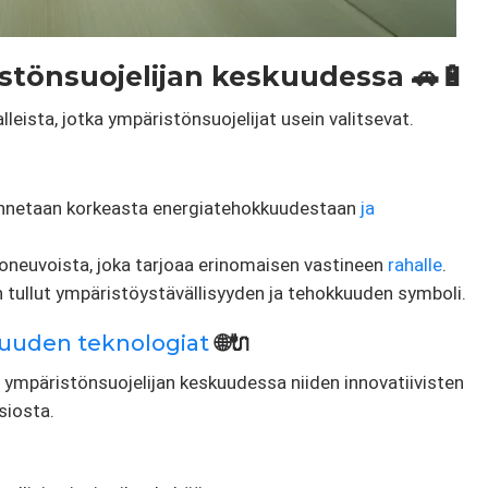
tönsuojelijan keskuudessa 🚗🔋
eista, jotka ympäristönsuojelijat usein valitsevat.
tunnetaan korkeasta energiatehokkuudestaan
​​ja
oneuvoista, joka tarjoaa erinomaisen vastineen
rahalle
.
än tullut ympäristöystävällisyyden ja tehokkuuden symboli.
suuden teknologiat
🌐🔌
ympäristönsuojelijan keskuudessa niiden innovatiivisten
siosta.