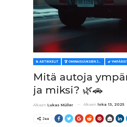
📝 ARTIKKELIT
🏆 OMINAISUUKSIEN JA ARVON ARVIOINTI
Mitä autoja ympär
ja miksi? 🌿🚗
Alkaen
loka 13, 2025
Alkaen
Lukas Müller
Jaa