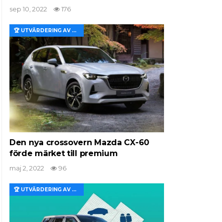
sep 10, 2022
176
🏆 UTVÄRDERING AV EGENSKAPER OCH VÄRDE
Den nya crossovern Mazda CX-60
förde märket till premium
maj 2, 2022
96
🏆 UTVÄRDERING AV EGENSKAPER OCH VÄRDE