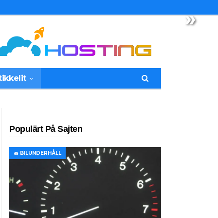
»
tikkelit
Populärt På Sajten
🧽 BILUNDERHÅLL