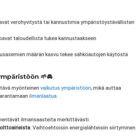
joavat verohyvitystä tai kannustimia ympäristöystävällisten
rjoavat taloudellista tukea kannustaakseen
ausasemien määrän kasvu tekee sähköautojen käytöstä
mpäristöön 🌱🚘
ittävä myönteinen
vaikutus ympäristöön
, mikä auttaa
 parantamaan
ilmanlaatua
.
ähentävät ilmansaasteita merkittävästi.
olttoaineista
: Vaihtoehtoisiin energialähteisiin siirtyminen