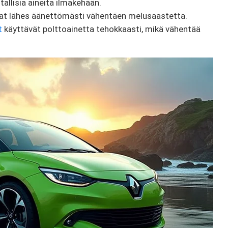
tallisia aineita ilmakehään.
at lähes äänettömästi vähentäen melusaastetta.
t
käyttävät polttoainetta tehokkaasti, mikä vähentää