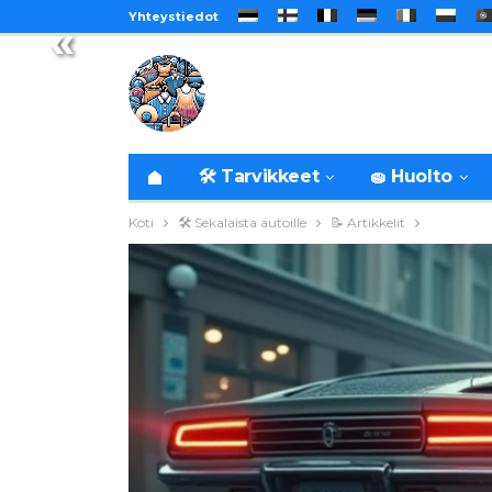
Yhteystiedot
«
🛠️ Tarvikkeet
🧽 Huolto
Koti
🛠️ Sekalaista autoille
📝 Artikkelit