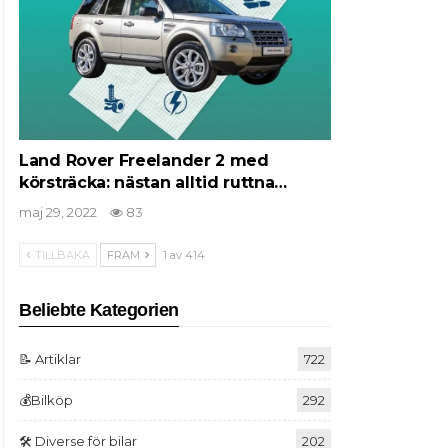
Land Rover Freelander 2 med
körsträcka: nästan alltid ruttna…
maj 29, 2022
83
TILLBAKA
FRAM
1 av 414
Beliebte Kategorien
📝 Artiklar
722
💰Bilköp
292
🛠️ Diverse för bilar
202