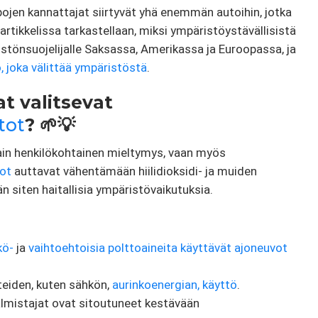
ojen kannattajat siirtyvät yhä enemmän autoihin, jotka
tikkelissa tarkastellaan, miksi ympäristöystävällisistä
stönsuojelijalle Saksassa, Amerikassa ja Euroopassa, ja
o, joka välittää ympäristöstä
.
at valitsevat
tot
? 🌱💡
vain henkilökohtainen mieltymys, vaan myös
ot
auttavat vähentämään hiilidioksidi- ja muiden
n siten haitallisia ympäristövaikutuksia.
kö-
ja
vaihtoehtoisia polttoaineita käyttävät ajoneuvot
teiden, kuten sähkön,
aurinkoenergian,
käyttö
.
almistajat ovat sitoutuneet kestävään