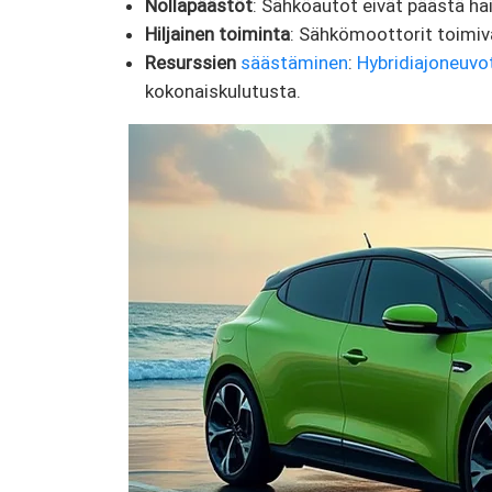
Nollapäästöt
: Sähköautot eivät päästä hai
Hiljainen toiminta
: Sähkömoottorit toimiv
Resurssien
säästäminen
:
Hybridiajoneuvo
kokonaiskulutusta.