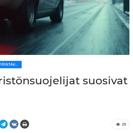
🌿 YMPÄRISTÖYSTÄVÄLLISYYS JA TALOUDELLISUUS
istönsuojelijat suosivat
25