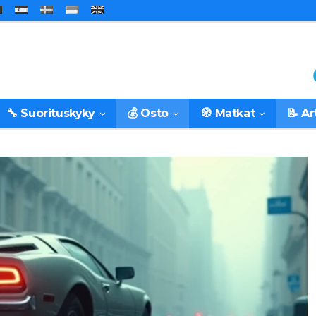
🔧 Suorituskyky
💰 Osto
🧭 Matkat
📝 Ar