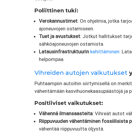
Poliittinen tuki:
Verokannustimet
: On ohjelmia, jotka tar
ajoneuvojen ostamiseen.
Tuet ja avustukset
: Jotkut hallitukset ta
sähköajoneuvojen ostamista.
Latausinfrastruktuurin
kehittäminen
: Lat
helpompaa.
Vihreiden autojen vaikutukset
y
Puhtaampiin autoihin siirtymisellä on merk
vähentämään kasvihuonekaasupäästöjä ja
Positiiviset vaikutukset:
Vähennä ilmansaasteita
: Vihreät autot v
Riippuvuuden vähentäminen fossiilisista p
vähentää riippuvuutta öljystä.