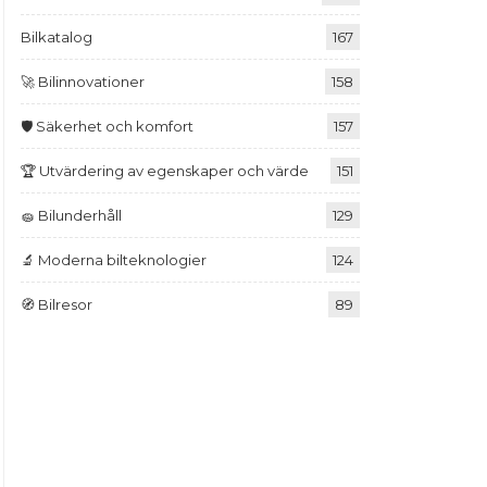
Bilkatalog
167
🚀 Bilinnovationer
158
🛡️ Säkerhet och komfort
157
🏆 Utvärdering av egenskaper och värde
151
🧽 Bilunderhåll
129
🔬 Moderna bilteknologier
124
🧭 Bilresor
89