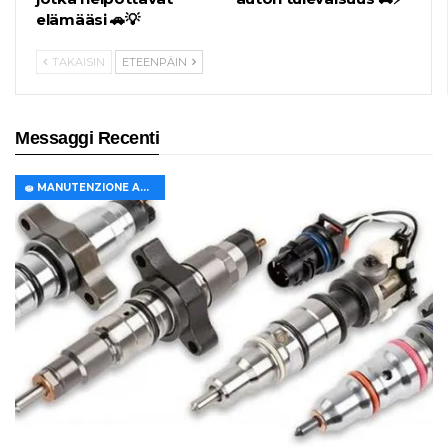
elämääsi 🚗💡
TAKAISIN
ETEENPÄIN
Messaggi Recenti
🧽 MANUTENZIONE AUTO