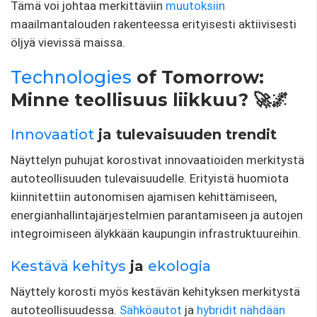
Tämä voi johtaa merkittäviin
muutoksiin
maailmantalouden rakenteessa erityisesti aktiivisesti
öljyä vievissä maissa.
Technologies
of Tomorrow:
Minne teollisuus liikkuu? 🚀🌌
Innovaatiot
ja tulevaisuuden trendit
Näyttelyn puhujat korostivat innovaatioiden merkitystä
autoteollisuuden tulevaisuudelle. Erityistä huomiota
kiinnitettiin autonomisen ajamisen kehittämiseen,
energianhallintajärjestelmien parantamiseen ja autojen
integroimiseen älykkään kaupungin infrastruktuureihin.
Kestävä kehitys
ja
ekologia
Näyttely korosti myös kestävän kehityksen merkitystä
autoteollisuudessa.
Sähköautot
ja
hybridit nähdään