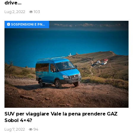
drive…
Lug 2, 2022
103
🛞 SOSPENSIONI E PNEUMATICI
SUV per viaggiare Vale la pena prendere GAZ
Sobol 4×4?
Lug 7, 2022
94