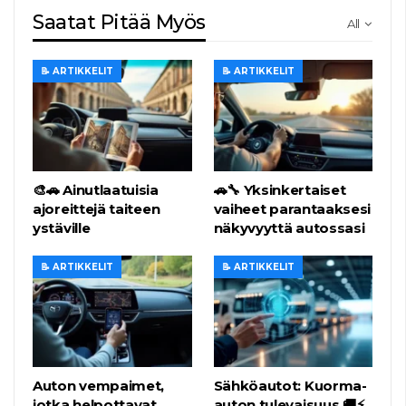
Saatat Pitää Myös
All
📝 ARTIKKELIT
📝 ARTIKKELIT
🎨🚗 Ainutlaatuisia
🚗🔧 Yksinkertaiset
ajoreittejä taiteen
vaiheet parantaaksesi
ystäville
näkyvyyttä autossasi
📝 ARTIKKELIT
📝 ARTIKKELIT
Auton vempaimet,
Sähköautot: Kuorma-
jotka helpottavat
auton tulevaisuus 🚚⚡