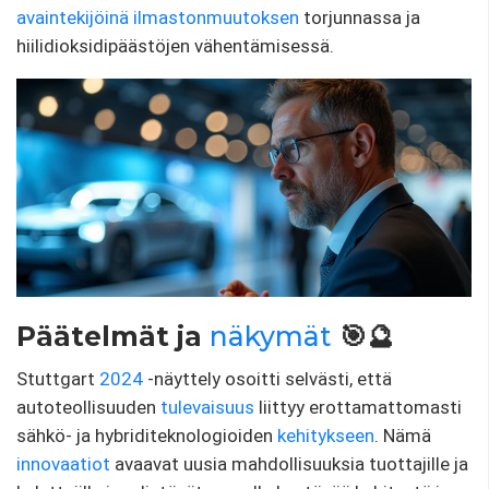
avaintekijöinä
ilmastonmuutoksen
torjunnassa ja
hiilidioksidipäästöjen vähentämisessä.
Päätelmät ja
näkymät
🎯🔮
Stuttgart
2024
-näyttely osoitti selvästi, että
autoteollisuuden
tulevaisuus
liittyy erottamattomasti
sähkö- ja hybriditeknologioiden
kehitykseen
. Nämä
innovaatiot
avaavat uusia mahdollisuuksia tuottajille ja