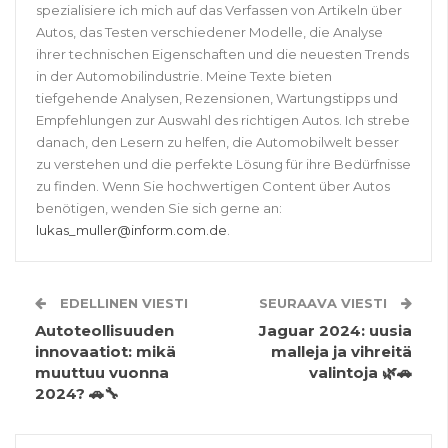
spezialisiere ich mich auf das Verfassen von Artikeln über
Autos, das Testen verschiedener Modelle, die Analyse
ihrer technischen Eigenschaften und die neuesten Trends
in der Automobilindustrie. Meine Texte bieten
tiefgehende Analysen, Rezensionen, Wartungstipps und
Empfehlungen zur Auswahl des richtigen Autos. Ich strebe
danach, den Lesern zu helfen, die Automobilwelt besser
zu verstehen und die perfekte Lösung für ihre Bedürfnisse
zu finden. Wenn Sie hochwertigen Content über Autos
benötigen, wenden Sie sich gerne an:
lukas_muller@inform.com.de
.
EDELLINEN VIESTI
SEURAAVA VIESTI
Autoteollisuuden
Jaguar 2024: uusia
innovaatiot: mikä
malleja ja vihreitä
muuttuu vuonna
valintoja 🌿🚗
2024? 🚗🔧