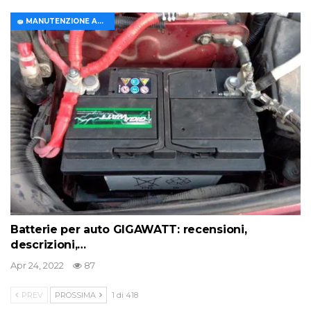
🧽 MANUTENZIONE AUTO
Batterie per auto GIGAWATT: recensioni,
descrizioni,…
Apr 24, 2022
87
PREV
PROSSIMA
1 di 418