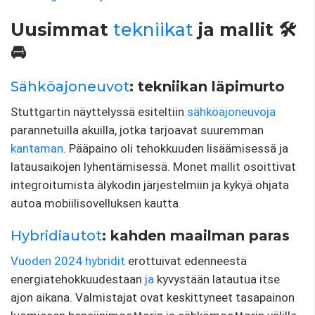
Uusimmat
tekniikat
ja mallit 🛠️
🚘
Sähköajoneuvot
: tekniikan läpimurto
Stuttgartin näyttelyssä esiteltiin
sähköajoneuvoja
parannetuilla akuilla, jotka tarjoavat suuremman
kantaman
. Pääpaino oli tehokkuuden lisäämisessä ja
latausaikojen lyhentämisessä. Monet mallit osoittivat
integroitumista älykodin järjestelmiin ja kykyä ohjata
autoa mobiilisovelluksen kautta.
Hybridiautot
: kahden maailman paras
Vuoden 2024
hybridit
erottuivat edenneestä
energiatehokkuudestaan
​​ja
kyvystään latautua itse
ajon aikana. Valmistajat ovat keskittyneet tasapainon