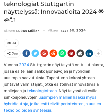
teknologiat Stuttgartin
näyttelyssä: Innovaatioita 2024 🌟
🚗🔌
Alkaen
syys 30, 2024
Alkaen
Lukas Müller
34
Jaa
Vuonna
2024
Stuttgartin näyttelystä on tullut alusta,
jossa esitellään sähköajoneuvojen ja hybridien
uusimpia saavutuksia. Tapahtuma kokosi yhteen
johtavat valmistajat, jotka esittelivät innovatiivisia
mallejaan ja
teknologioitaan
. Näyttelyssä oli esillä
sähköajoneuvojen
uusimpien mallien lisäksi myös
hybridiautoja, jotka esittelivät perinteisten ja uusien
teknologioiden synteesiä.