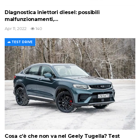
Diagnostica iniettori diesel: possibili
malfunzionamenti,…
Apr 11, 2022
140
🚗 TEST DRIVE
Cosa c’è che non va nel Geely Tugella? Test