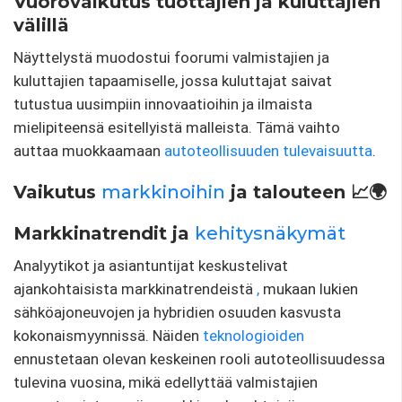
Vuorovaikutus tuottajien ja kuluttajien
välillä
Näyttelystä muodostui foorumi valmistajien ja
kuluttajien tapaamiselle, jossa kuluttajat saivat
tutustua uusimpiin innovaatioihin ja ilmaista
mielipiteensä esitellyistä malleista. Tämä vaihto
auttaa muokkaamaan
autoteollisuuden tulevaisuutta
.
Vaikutus
markkinoihin
ja talouteen 📈🌍
Markkinatrendit ja
kehitysnäkymät
Analyytikot ja asiantuntijat keskustelivat
ajankohtaisista markkinatrendeistä
,
mukaan lukien
sähköajoneuvojen ja hybridien osuuden kasvusta
kokonaismyynnissä. Näiden
teknologioiden
ennustetaan olevan keskeinen rooli autoteollisuudessa
tulevina vuosina, mikä edellyttää valmistajien