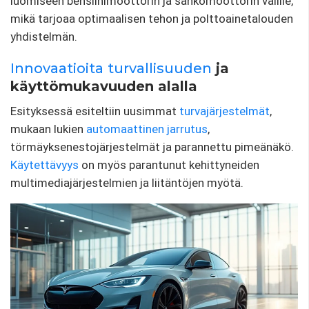
luomiseen bensiinimoottorin ja sähkömoottorin välille,
mikä tarjoaa optimaalisen tehon ja polttoainetalouden
yhdistelmän.
Innovaatioita
turvallisuuden
ja
käyttömukavuuden alalla
Esityksessä esiteltiin uusimmat
turvajärjestelmät
,
mukaan lukien
automaattinen jarrutus
,
törmäyksenestojärjestelmät ja parannettu pimeänäkö.
Käytettävyys
on myös parantunut kehittyneiden
multimediajärjestelmien ja liitäntöjen myötä.