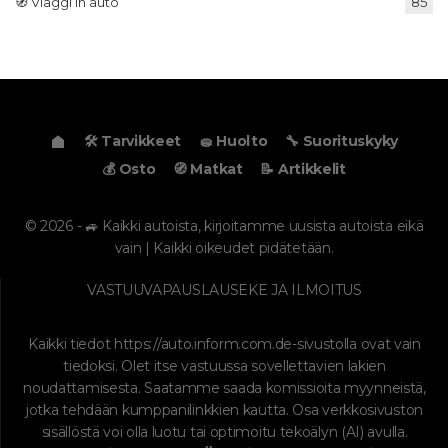
🧭 Viaggi in auto
85
🛠️ Tarvikkeet
🧽 Huolto
🔧 Suorituskyky
💰 Osto
🧭 Matkat
📝 Artikkelit
© 2026 - 🚙 Kaikki autoista, kirjoitamme uusista autoista eikä
vain | Kaikki oikeudet pidätetään.
VASTUUVAPAUSLAUSEKE JA ILMOITUS
Kaikki tiedot
https://auto.inform.com.de
-sivustolla ovat vain
tiedoksi. Olet itse vastuussa sovellettavien lakien
noudattamisesta. Saatamme saada komissioita myynneistä,
jotka tehdään kumppanilinkkien kautta. Osa verkkosivuston
sisällöstä voi olla luotu tai optimoitu tekoälyn (AI) avulla.