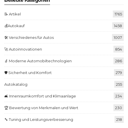
📝 Artikel
1765
💰Autokauf
1458
🛠️ Verschiedenes für Autos
1007
🚀 Autoinnovationen
854
🔬 Moderne Automobiltechnologien
286
🛡️ Sicherheit und Komfort
279
Autokatalog
255
🛋️ Innenraumkomfort und Klimaanlage
234
🏆 Bewertung von Merkmalen und Wert
230
🔧 Tuning und Leistungsverbesserung
218