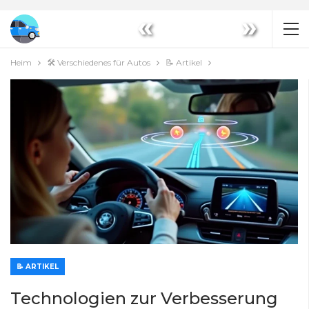
«
»
Heim
🛠️ Verschiedenes für Autos
📝 Artikel
📝 ARTIKEL
Technologien zur Verbesserung