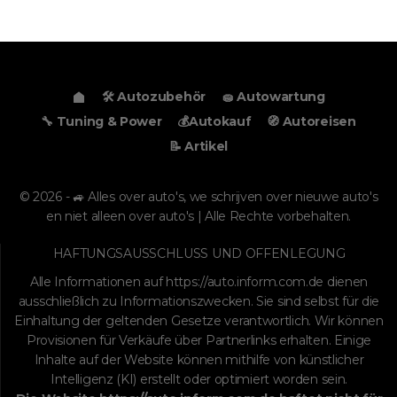
🛠️ Autozubehör
🧽 Autowartung
🔧 Tuning & Power
💰Autokauf
🧭 Autoreisen
📝 Artikel
© 2026 - 🚙 Alles over auto's, we schrijven over nieuwe auto's
en niet alleen over auto's | Alle Rechte vorbehalten.
HAFTUNGSAUSSCHLUSS UND OFFENLEGUNG
Alle Informationen auf
https://auto.inform.com.de
dienen
ausschließlich zu Informationszwecken. Sie sind selbst für die
Einhaltung der geltenden Gesetze verantwortlich. Wir können
Provisionen für Verkäufe über Partnerlinks erhalten. Einige
Inhalte auf der Website können mithilfe von künstlicher
Intelligenz (KI) erstellt oder optimiert worden sein.