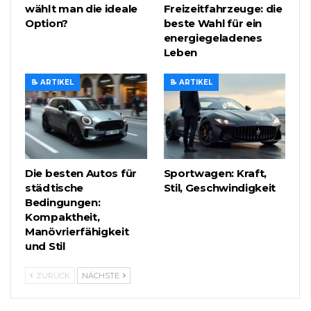
wählt man die ideale
Freizeitfahrzeuge: die
Option?
beste Wahl für ein
energiegeladenes
Leben
📝 ARTIKEL
📝 ARTIKEL
Die besten Autos für
Sportwagen: Kraft,
städtische
Stil, Geschwindigkeit
Bedingungen:
Kompaktheit,
Manövrierfähigkeit
und Stil
ZURÜCK
NÄCHSTE