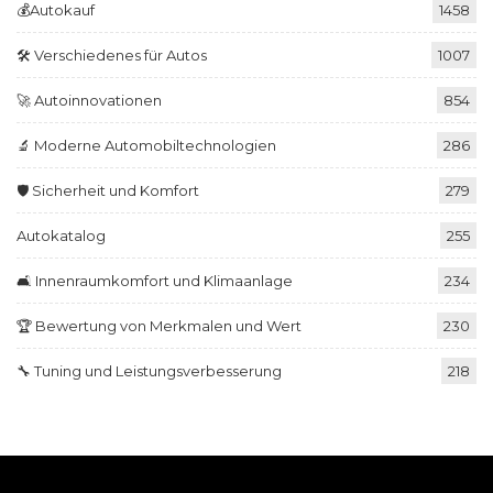
💰Autokauf
1458
🛠️ Verschiedenes für Autos
1007
🚀 Autoinnovationen
854
🔬 Moderne Automobiltechnologien
286
🛡️ Sicherheit und Komfort
279
Autokatalog
255
🛋️ Innenraumkomfort und Klimaanlage
234
🏆 Bewertung von Merkmalen und Wert
230
🔧 Tuning und Leistungsverbesserung
218