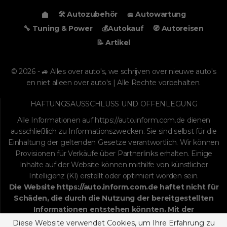
🛠️ Autozubehör
🧽 Autowartung
🔧 Tuning & Power
💰Autokauf
🧭 Autoreisen
📝 Artikel
© 2026 - 🚙 Alles over auto's, we schrijven over nieuwe auto's
en niet alleen over auto's | Alle Rechte vorbehalten.
HAFTUNGSAUSSCHLUSS UND OFFENLEGUNG
Alle Informationen auf
https://auto.inform.com.de
dienen
ausschließlich zu Informationszwecken. Sie sind selbst für die
Einhaltung der geltenden Gesetze verantwortlich. Wir können
Provisionen für Verkäufe über Partnerlinks erhalten. Einige
Inhalte auf der Website können mithilfe von künstlicher
Intelligenz (KI) erstellt oder optimiert worden sein.
Die Website
https://auto.inform.com.de
haftet nicht für
Schäden, die durch die Nutzung der bereitgestellten
Informationen entstehen könnten. Mit der
fortgesetzten Nutzung stimmen Sie dem
Diese Website verwendet Cookies, um Ihre Erfahrung zu