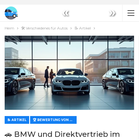
«
»
Heim
🛠️ Verschiedenes für Autos
📝 Artikel
📝 ARTIKEL
🏆 BEWERTUNG VON MERKMALEN UND WERT
🚗 BMW und Direktvertrieb im