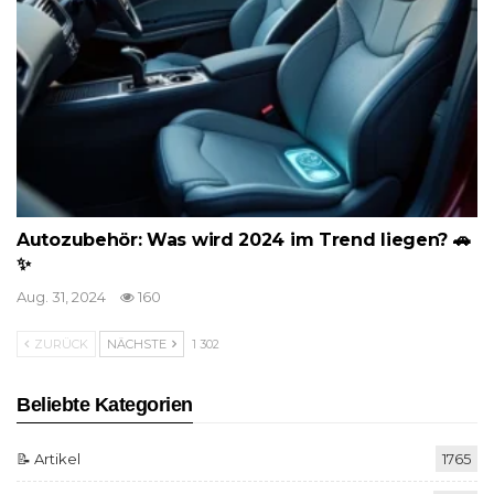
Autozubehör: Was wird 2024 im Trend liegen? 🚗
✨
Aug. 31, 2024
160
ZURÜCK
NÄCHSTE
1 302
Beliebte Kategorien
📝 Artikel
1765