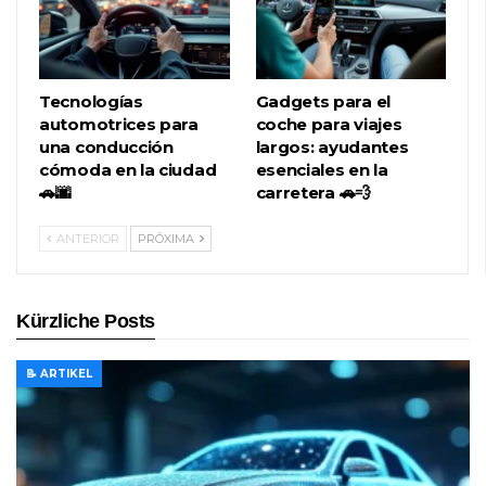
Tecnologías
Gadgets para el
automotrices para
coche para viajes
una conducción
largos: ayudantes
cómoda en la ciudad
esenciales en la
🚗🌆
carretera 🚗💨
ANTERIOR
PRÓXIMA
Kürzliche Posts
📝 ARTIKEL