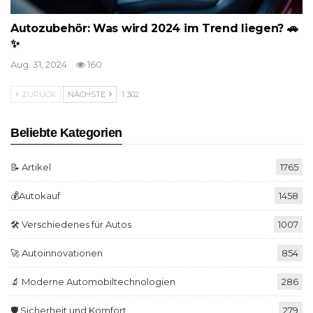
Autozubehör: Was wird 2024 im Trend liegen? 🚗
✨
Aug. 31, 2024
160
ZURÜCK
NÄCHSTE
1 302
Beliebte Kategorien
📝 Artikel
1765
💰Autokauf
1458
🛠️ Verschiedenes für Autos
1007
🚀 Autoinnovationen
854
🔬 Moderne Automobiltechnologien
286
🛡️ Sicherheit und Komfort
279