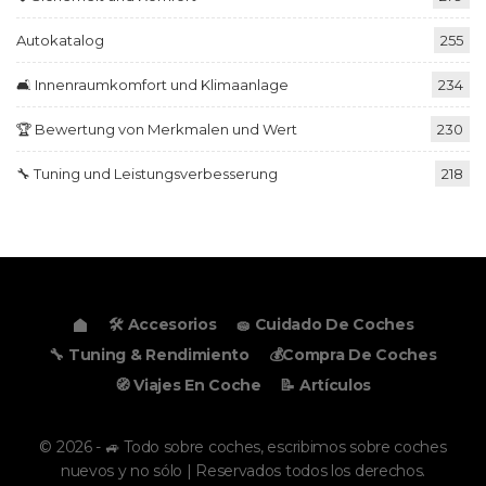
Autokatalog
255
🛋️ Innenraumkomfort und Klimaanlage
234
🏆 Bewertung von Merkmalen und Wert
230
🔧 Tuning und Leistungsverbesserung
218
🛠️ Accesorios
🧽 Cuidado De Coches
🔧 Tuning & Rendimiento
💰Compra De Coches
🧭 Viajes En Coche
📝 Artículos
© 2026 - 🚙 Todo sobre coches, escribimos sobre coches
nuevos y no sólo | Reservados todos los derechos.