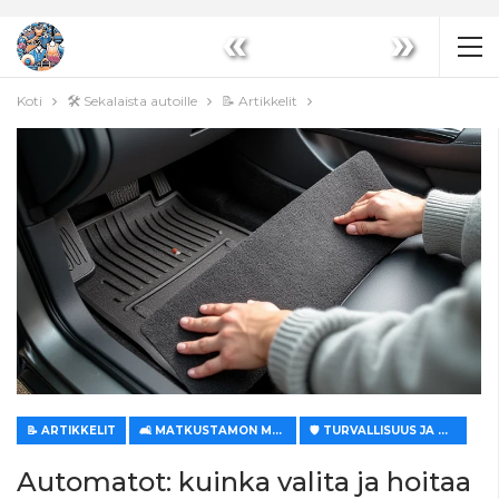
«
»
Koti
🛠️ Sekalaista autoille
📝 Artikkelit
📝 ARTIKKELIT
🛋️ MATKUSTAMON MUKAVUUS JA ILMASTOINTI
🛡️ TURVALLISUUS JA MUKAVUUS
Automatot: kuinka valita ja hoitaa