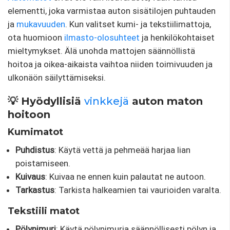
elementti, joka varmistaa auton sisätilojen puhtauden
ja
mukavuuden
. Kun valitset kumi- ja tekstiilimattoja,
ota huomioon
ilmasto-olosuhteet
ja henkilökohtaiset
mieltymykset. Älä unohda mattojen säännöllistä
hoitoa ja oikea-aikaista vaihtoa niiden toimivuuden ja
ulkonäön säilyttämiseksi.
💡 Hyödyllisiä
vinkkejä
auton maton
hoitoon
Kumimatot
Puhdistus
: Käytä vettä ja pehmeää harjaa lian
poistamiseen.
Kuivaus
: Kuivaa ne ennen kuin palautat ne autoon.
Tarkastus
: Tarkista halkeamien tai vaurioiden varalta.
Tekstiili matot
Pölynimuri
: Käytä pölynimuria säännöllisesti pölyn ja