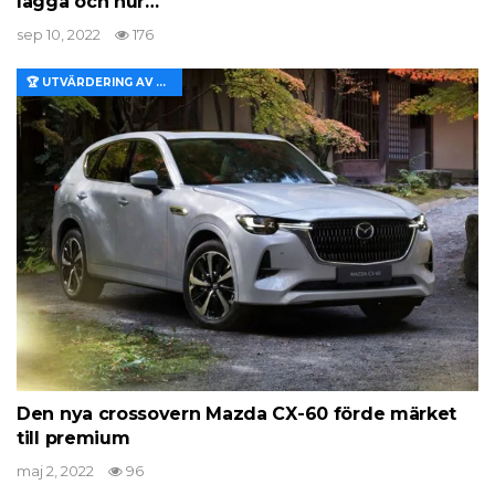
lägga och hur…
sep 10, 2022
176
🏆 UTVÄRDERING AV EGENSKAPER OCH VÄRDE
Den nya crossovern Mazda CX-60 förde märket
till premium
maj 2, 2022
96