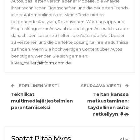
Autos, das Testen verschiedener Modelle, die Analyse
ihrer technischen Eigenschaften und die neuesten Trends
in der Automobilindustrie. Meine Texte bieten
tiefgehende Analysen, Rezensionen, Wartungstipps und
Empfehlungen zur Auswahl des richtigen Autos. Ich strebe
danach, den Lesern zu helfen, die Automobilwelt besser
zu verstehen und die perfekte Lösung für ihre Bedürfnisse
zu finden. Wenn Sie hochwertigen Content über Autos
benötigen, wenden Sie sich gerne an:
lukas_muller@inform.com.de
.
EDELLINEN VIESTI
SEURAAVA VIESTI
Tekniikat
Teltan kanssa
multimediajärjestelmien
matkustaminen:
parantamiseksi
täydellinen auto
retkeilyyn 🌲🚗
Saatat Pitää Myös
All