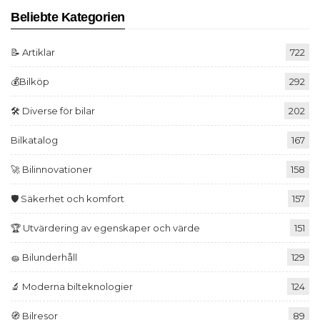
Beliebte Kategorien
📝 Artiklar
722
💰Bilköp
292
🛠️ Diverse för bilar
202
Bilkatalog
167
🚀 Bilinnovationer
158
🛡️ Säkerhet och komfort
157
🏆 Utvärdering av egenskaper och värde
151
🧽 Bilunderhåll
129
🔬 Moderna bilteknologier
124
🧭 Bilresor
89