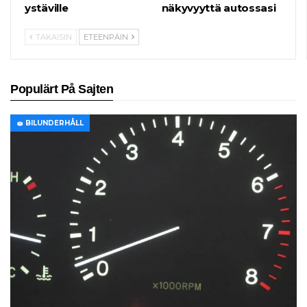
ystäville
näkyvyyttä autossasi
TAKAISIN
ETEENPÄIN
Populärt På Sajten
🧽 BILUNDERHÅLL