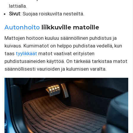
lattialla.
Sivut
: Suojaa roiskuvilta nesteiltä.
Autonhoito
liikkuville matoille
Mattojen hoitoon kuuluu säännöllinen puhdistus ja
kuivaus. Kumimatot on helppo puhdistaa vedellä, kun
taas
tyylikkäät
matot vaativat erityisten
puhdistusaineiden käyttöä. On tärkeää tarkistaa matot
säännöllisesti vaurioiden ja kulumisen varalta.