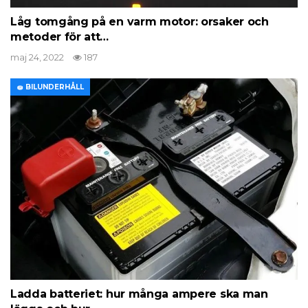
Låg tomgång på en varm motor: orsaker och
metoder för att…
maj 24, 2022
187
🧽 BILUNDERHÅLL
Ladda batteriet: hur många ampere ska man