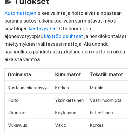
📝 Tulokset
Automattojen
oikea valinta ja hoito eivät ainoastaan ​​
paranna autosi ulkonäköä, vaan varmistavat myös
sisätilojen
kestävyyden
. Ota huomioon
ajoneuvotyyppisi,
käyttöolosuhteet
ja henkilökohtaiset
mieltymyksesi valitessasi mattoja. Älä unohda
säännöllistä puhdistusta ja kuluneiden mattojen oikea-
aikaista vaihtoa.
Ominaista
Kumimatot
Tekstiili matot
Kosteudenkestävyys
Korkea
Matala
Hoito
Yksinkertainen
Vaatii huomiota
Ulkonäkö
Käytännön
Esteettinen
Mukavuus
Vakio
Korkea