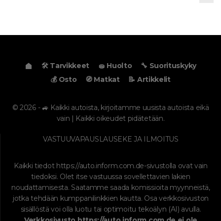
🛠️ Tarvikkeet
🧽 Huolto
🔧 Suorituskyky
💰 Osto
🧭 Matkat
📝 Artikkelit
© 2026 - 🚙 Kaikki autoista, kirjoitamme uusista autoista eikä
vain | Kaikki oikeudet pidätetään.
VASTUUVAPAUSLAUSEKE JA ILMOITUS
Kaikki tiedot
https://auto.inform.com.de
-sivustolla ovat vain
tiedoksi. Olet itse vastuussa sovellettavien lakien
noudattamisesta. Saatamme saada komissioita myynneistä,
jotka tehdään kumppanilinkkien kautta. Osa verkkosivuston
sisällöstä voi olla luotu tai optimoitu tekoälyn (AI) avulla.
Verkkosivusto
https://auto.inform.com.de
ei ole