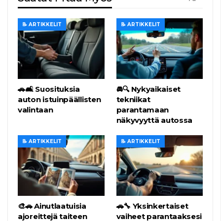
📝 ARTIKKELIT
📝 ARTIKKELIT
🚗🛋️ Suosituksia
🚘🔍 Nykyaikaiset
auton istuinpäällisten
tekniikat
valintaan
parantamaan
näkyvyyttä autossa
📝 ARTIKKELIT
📝 ARTIKKELIT
🎨🚗 Ainutlaatuisia
🚗🔧 Yksinkertaiset
ajoreittejä taiteen
vaiheet parantaaksesi