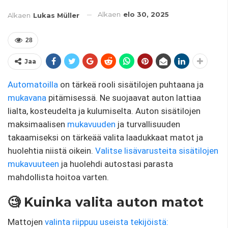
Alkaen
elo 30, 2025
Alkaen
Lukas Müller
28
Jaa
Automatoilla
on tärkeä rooli sisätilojen puhtaana ja
mukavana
pitämisessä. Ne suojaavat auton lattiaa
lialta, kosteudelta ja kulumiselta. Auton sisätilojen
maksimaalisen
mukavuuden
ja turvallisuuden
takaamiseksi on tärkeää valita laadukkaat matot ja
huolehtia niistä oikein.
Valitse lisävarusteita sisätilojen
mukavuuteen
ja huolehdi autostasi parasta
mahdollista hoitoa varten.
🧐 Kuinka valita auton matot
Mattojen
valinta riippuu useista tekijöistä: