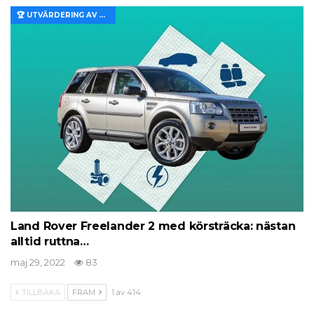
🏆 UTVÄRDERING AV EGENSKAPER OCH VÄRDE
Land Rover Freelander 2 med körsträcka: nästan
alltid ruttna…
maj 29, 2022
83
TILLBAKA
FRAM
1 av 414