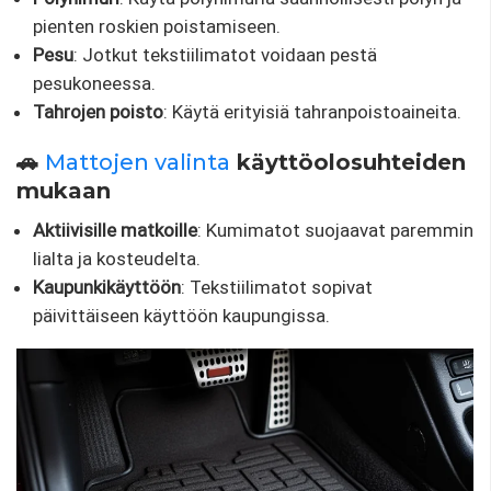
pienten roskien poistamiseen.
Pesu
: Jotkut tekstiilimatot voidaan pestä
pesukoneessa.
Tahrojen poisto
: Käytä erityisiä tahranpoistoaineita.
🚗
Mattojen valinta
käyttöolosuhteiden
mukaan
Aktiivisille matkoille
: Kumimatot suojaavat paremmin
lialta ja kosteudelta.
Kaupunkikäyttöön
: Tekstiilimatot sopivat
päivittäiseen käyttöön kaupungissa.