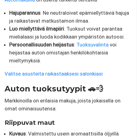
Hajuparannus
: Ne neutraloivat epämiellyttäviä hajuja
ja raikastavat matkustamon ilmaa.
Luo miellyttävä ilmapiiri
: Tuoksut voivat parantaa
mielialaasi ja luoda kodikkaan ympäristön autoosi.
Persoonallisuuden heijastus
:
Tuoksuvalinta
voi
heijastaa auton omistajan henkilökohtaisia ​​
mieltymyksiä.
Valitse asusteita raikastaaksesi salonkiasi
Auton tuoksutyypit 🚗💨
Markkinoilla on erilaisia ​​makuja, joista jokaisella on
omat ominaisuutensa:
Riippuvat maut
Kuvaus
: Valmistettu usein aromaattisilla öljyillä