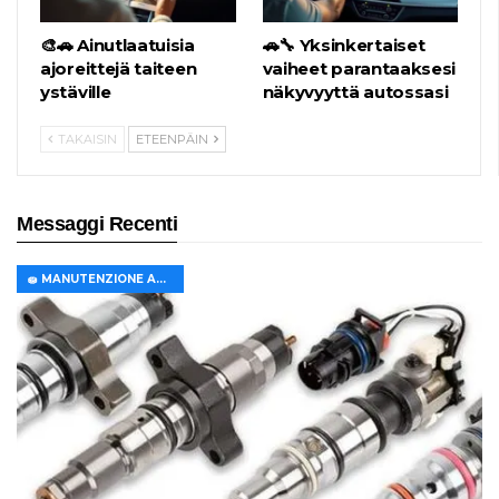
🎨🚗 Ainutlaatuisia
🚗🔧 Yksinkertaiset
ajoreittejä taiteen
vaiheet parantaaksesi
ystäville
näkyvyyttä autossasi
TAKAISIN
ETEENPÄIN
Messaggi Recenti
🧽 MANUTENZIONE AUTO