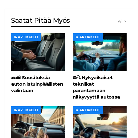
Saatat Pitää Myös
All
📝 ARTIKKELIT
📝 ARTIKKELIT
🚗🛋️ Suosituksia
🚘🔍 Nykyaikaiset
auton istuinpäällisten
tekniikat
valintaan
parantamaan
näkyvyyttä autossa
📝 ARTIKKELIT
📝 ARTIKKELIT