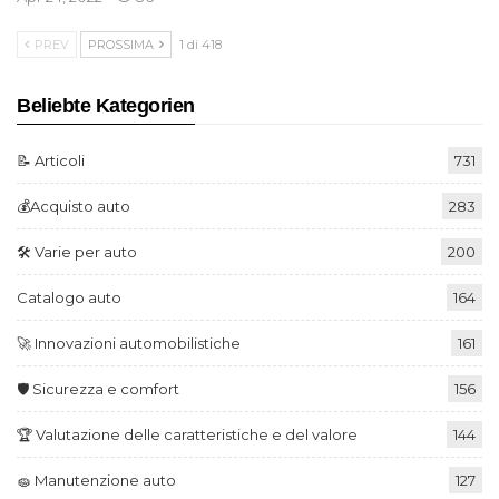
PREV
PROSSIMA
1 di 418
Beliebte Kategorien
📝 Articoli
731
💰Acquisto auto
283
🛠️ Varie per auto
200
Catalogo auto
164
🚀 Innovazioni automobilistiche
161
🛡️ Sicurezza e comfort
156
🏆 Valutazione delle caratteristiche e del valore
144
🧽 Manutenzione auto
127