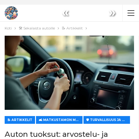
«
»
Koti
🛠️ Sekalaista autoille
📝 Artikkelit
📝 ARTIKKELIT
🛋️ MATKUSTAMON MUKAVUUS JA ILMASTOINTI
🛡️ TURVALLISUUS JA MUKAVUUS
Auton tuoksut: arvostelu- ja