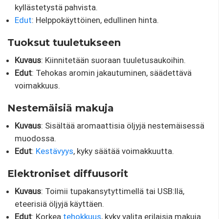
kyllästetystä pahvista.
Edut
: Helppokäyttöinen, edullinen hinta.
Tuoksut tuuletukseen
Kuvaus
: Kiinnitetään suoraan tuuletusaukoihin.
Edut
: Tehokas aromin jakautuminen, säädettävä
voimakkuus.
Nestemäisiä makuja
Kuvaus
: Sisältää aromaattisia öljyjä nestemäisessä
muodossa.
Edut
:
Kestävyys
, kyky säätää voimakkuutta.
Elektroniset diffuusorit
Kuvaus
: Toimii tupakansytyttimellä tai USB:llä,
eteerisiä öljyjä käyttäen.
Edut
: Korkea
tehokkuus
, kyky valita erilaisia ​​makuja.