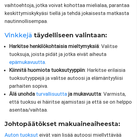
vaihtoehtoja, jotka voivat kohottaa mielialaa, parantaa
keskittymiskykyäsi tiellä ja tehdä jokaisesta matkasta
nautinnollisempaa.
Vinkkejä
täydelliseen valintaan:
Harkitse henkilökohtaisia ​​mieltymyksiä
: Valitse
tuoksuja, joista pidät ja jotka eivät aiheuta
epämukavuutta
.
Kiinnitä huomiota tuoksutyyppiin
: Harkitse erilaisia ​​
tuoksutyyppejä ja valitse autoosi ja elämäntyyliisi
parhaiten sopiva.
Älä unohda
turvallisuutta
ja mukavuutta
: Varmista,
että tuoksu ei häiritse ajamistasi ja että se on helppo
asentaa/vaihtaa.
Johtopäätökset makuaineaiheesta:
Auton tuoksut
eivät vain lisää autoosi miellyttävää