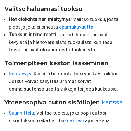
Valitse haluamasi tuoksu
Henkilökohtainen mieltymys
: Valitse tuoksu, josta
pidät ja joka ei aiheuta
epämukavuutta
.
Tuoksun intensiteetti
: Jotkut ihmiset pitävät
kevyistä ja hienovaraisista tuoksuista, kun taas
toiset pitävät rikkaammista tuoksuista.
Toimenpiteen keston laskeminen
Kestävyys
: Kiinnitä huomiota tuoksun käyttöikään.
Jotkut voivat säilyttää aromatisoivat
ominaisuutensa useita viikkoja tai jopa kuukausia.
Yhteensopiva auton sisätilojen
kanssa
Suunnittelu
: Valitse tuoksu, joka sopii autosi
sisustukseen eikä häiritse
näköäsi
ajon aikana.