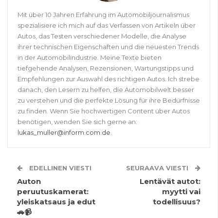
Mit über 10 Jahren Erfahrung im Automobiljournalismus
spezialisiere ich mich auf das Verfassen von Artikeln über
Autos, das Testen verschiedener Modelle, die Analyse
ihrer technischen Eigenschaften und die neuesten Trends
in der Automobilindustrie. Meine Texte bieten
tiefgehende Analysen, Rezensionen, Wartungstipps und
Empfehlungen zur Auswahl des richtigen Autos. Ich strebe
danach, den Lesern zu helfen, die Automobilwelt besser
zu verstehen und die perfekte Lösung für ihre Bedürfnisse
zu finden. Wenn Sie hochwertigen Content über Autos
benötigen, wenden Sie sich gerne an:
lukas_muller@inform.com.de
.
EDELLINEN VIESTI
SEURAAVA VIESTI
Auton
Lentävät autot:
peruutuskamerat:
myytti vai
yleiskatsaus ja edut
todellisuus?
🚗📹