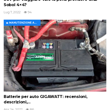
Sobol 4×4?
Lug 7, 2022
94
🧽 MANUTENZIONE AUTO
Batterie per auto GIGAWATT: recensioni,
descrizioni,…
Apr 24, 2022
86