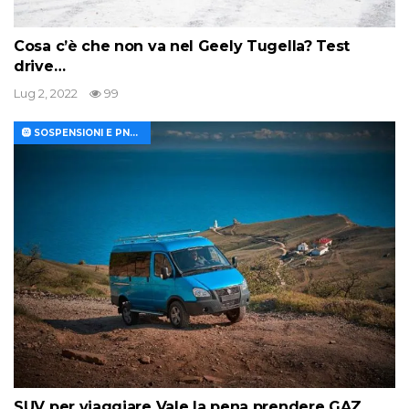
Cosa c’è che non va nel Geely Tugella? Test
drive…
Lug 2, 2022
99
🛞 SOSPENSIONI E PNEUMATICI
SUV per viaggiare Vale la pena prendere GAZ