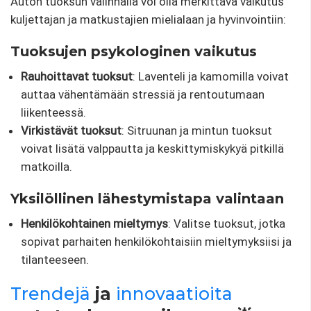
Auton tuoksun valinnalla voi olla merkittävä vaikutus
kuljettajan ja matkustajien mielialaan ja hyvinvointiin:
Tuoksujen psykologinen vaikutus
Rauhoittavat tuoksut
: Laventeli ja kamomilla voivat
auttaa vähentämään stressiä ja rentoutumaan
liikenteessä.
Virkistävät tuoksut
: Sitruunan ja mintun tuoksut
voivat lisätä valppautta ja keskittymiskykyä pitkillä
matkoilla.
Yksilöllinen lähestymistapa valintaan
Henkilökohtainen mieltymys
: Valitse tuoksut, jotka
sopivat parhaiten henkilökohtaisiin mieltymyksiisi ja
tilanteeseen.
Trendejä
ja
innovaatioita