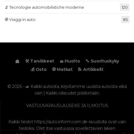
🔬 Tecnologie automobilistiche moderne
120
🧭 Viaggi in auto
85
🛠️ Tarvikkeet
🧽 Huolto
🔧 Suorituskyky
💰 Osto
🧭 Matkat
📝 Artikkelit
© 2026 - 🚙 Kaikki autoista, kirjoitamme uusista autoista eikä
vain | Kaikki oikeudet pidätetään.
VASTUUVAPAUSLAUSEKE JA ILMOITUS
Kaikki tiedot
https://auto.inform.com.de
-sivustolla ovat vain
tiedoksi. Olet itse vastuussa sovellettavien lakien