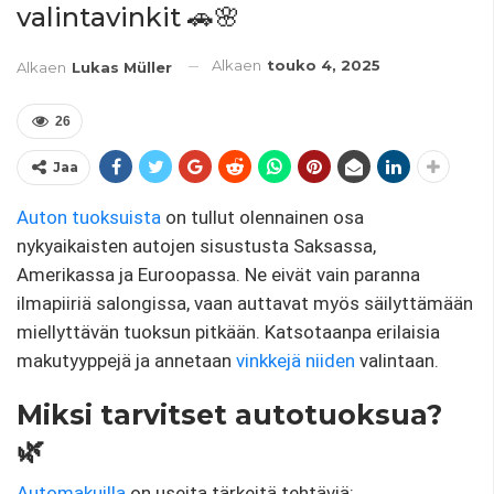
valintavinkit 🚗🌸
Alkaen
touko 4, 2025
Alkaen
Lukas Müller
26
Jaa
Auton tuoksuista
on tullut olennainen osa
nykyaikaisten autojen sisustusta Saksassa,
Amerikassa ja Euroopassa. Ne eivät vain paranna
ilmapiiriä salongissa, vaan auttavat myös säilyttämään
miellyttävän tuoksun pitkään. Katsotaanpa erilaisia ​​
makutyyppejä ja annetaan
vinkkejä
niiden
valintaan.
Miksi tarvitset autotuoksua?
🌿
Automakuilla
on useita tärkeitä tehtäviä: