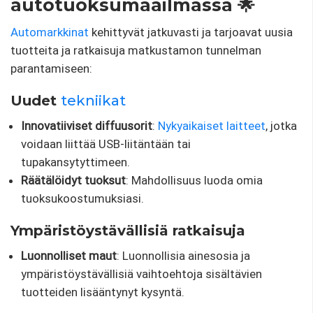
autotuoksumaailmassa 🌟
Automarkkinat
kehittyvät jatkuvasti ja tarjoavat uusia
tuotteita ja ratkaisuja matkustamon tunnelman
parantamiseen:
Uudet
tekniikat
Innovatiiviset diffuusorit
:
Nykyaikaiset laitteet
, jotka
voidaan liittää USB-liitäntään tai
tupakansytyttimeen.
Räätälöidyt tuoksut
: Mahdollisuus luoda omia
tuoksukoostumuksiasi.
Ympäristöystävällisiä ratkaisuja
Luonnolliset maut
: Luonnollisia ainesosia ja
ympäristöystävällisiä vaihtoehtoja sisältävien
tuotteiden lisääntynyt kysyntä.