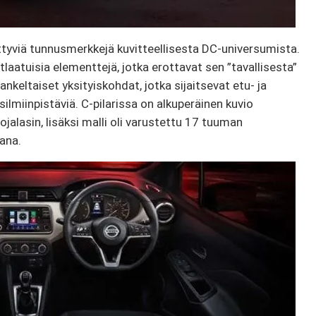
ittyviä tunnusmerkkejä kuvitteellisesta DC-universumista.
tlaatuisia elementtejä, jotka erottavat sen ”tavallisesta”
ankeltaiset yksityiskohdat, jotka sijaitsevat etu- ja
ilmiinpistäviä. C-pilarissa on alkuperäinen kuvio
ojalasin, lisäksi malli oli varustettu 17 tuuman
ana.