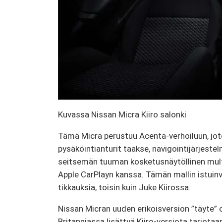
Kuvassa Nissan Micra Kiiro salonki
Tämä Micra perustuu Acenta-verhoiluun, joten
pysäköintianturit taakse, navigointijärjestel
seitsemän tuuman kosketusnäytöllinen mult
Apple CarPlayn kanssa. Tämän mallin istuinver
tikkauksia, toisin kuin Juke Kiirossa.
Nissan Micran uuden erikoisversion ”täyte” o
Britanniassa lisättyä Kiiro-versiota tarjotaan