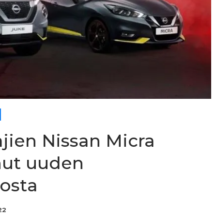
jien Nissan Micra
nut uuden
rosta
22