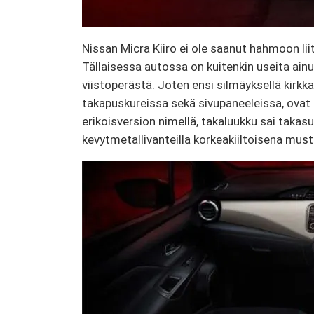
Nissan Micra Kiiro ei ole saanut hahmoon li
Tällaisessa autossa on kuitenkin useita ainu
viistoperästä. Joten ensi silmäyksellä kirkka
takapuskureissa sekä sivupaneeleissa, ovat s
erikoisversion nimellä, takaluukku sai takasu
kevytmetallivanteilla korkeakiiltoisena must