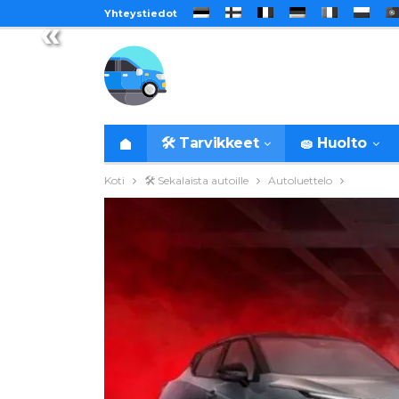
Yhteystiedot
«
🛠️ Tarvikkeet
🧽 Huolto
Koti
🛠️ Sekalaista autoille
Autoluettelo