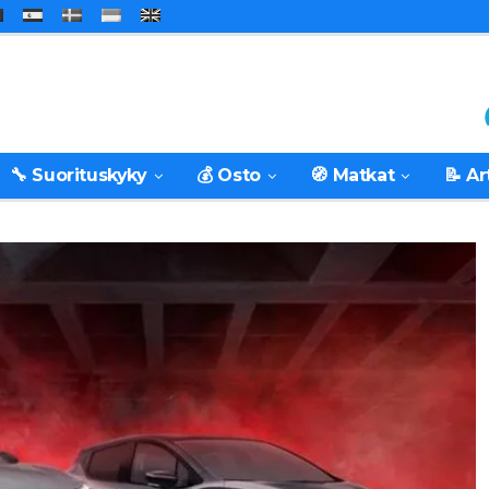
🔧 Suorituskyky
💰 Osto
🧭 Matkat
📝 Ar