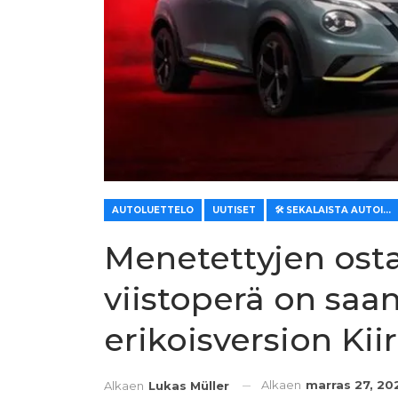
AUTOLUETTELO
UUTISET
🛠️ SEKALAISTA AUTOILLE
Menetettyjen osta
viistoperä on saa
erikoisversion Kii
Alkaen
marras 27, 20
Alkaen
Lukas Müller