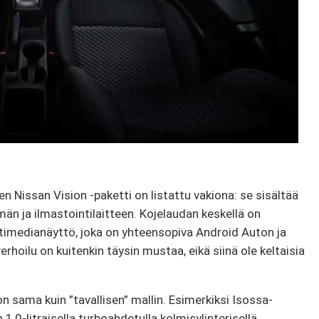
 Nissan Vision -paketti on listattu vakiona: se sisältää
män ja ilmastointilaitteen. Kojelaudan keskellä on
imedianäyttö, joka on yhteensopiva Android Auton ja
hoilu on kuitenkin täysin mustaa, eikä siinä ole keltaisia ​​
n sama kuin ”tavallisen” mallin. Esimerkiksi Isossa-
 1,0-litraisella turboahdetulla kolmisylinterisellä