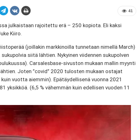
41
 julkaistaan ​​rajoitettu erä – 250 kopiota. Eli kaksi
uke Kiiro.
istoperää (joillakin markkinoilla tunnetaan nimellä March)
a sukupolvia siitä lähtien. Nykyinen viidennen sukupolven
joulukuussa). Carsalesbase-sivuston mukaan mallin myynti
lähtien. Joten ”covid” 2020 tulosten mukaan ostajat
 kuin vuotta aiemmin). Epätäydellisenä vuonna 2021
81 yksikköä. (6,5 % vähemmän kuin edellisen vuoden 11