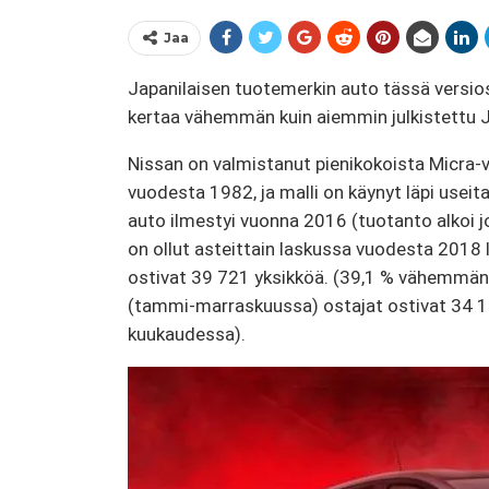
Jaa
Japanilaisen tuotemerkin auto tässä versiossa
kertaa vähemmän kuin aiemmin julkistettu J
Nissan on valmistanut pienikokoista Micra-vi
vuodesta 1982, ja malli on käynyt läpi useit
auto ilmestyi vuonna 2016 (tuotanto alkoi 
on ollut asteittain laskussa vuodesta 2018 
ostivat 39 721 yksikköä. (39,1 % vähemmän
(tammi-marraskuussa) ostajat ostivat 34 1
kuukaudessa).