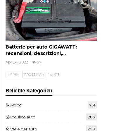
Batterie per auto GIGAWATT:
recensioni, descrizioni,…
Apr 24, 2022
87
PREV
PROSSIMA
1 di 418
Beliebte Kategorien
📝 Articoli
731
💰Acquisto auto
283
🛠️ Varie per auto
200