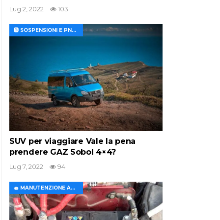
Lug 2, 2022
103
🛞 SOSPENSIONI E PNEUMATICI
SUV per viaggiare Vale la pena
prendere GAZ Sobol 4×4?
Lug 7, 2022
94
🧽 MANUTENZIONE AUTO