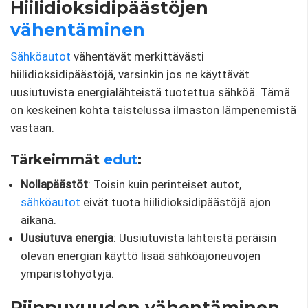
Hiilidioksidipäästöjen
vähentäminen
Sähköautot
vähentävät merkittävästi
hiilidioksidipäästöjä, varsinkin jos ne käyttävät
uusiutuvista energialähteistä tuotettua sähköä. Tämä
on keskeinen kohta taistelussa ilmaston lämpenemistä
vastaan.
Tärkeimmät
edut
:
Nollapäästöt
: Toisin kuin perinteiset autot,
sähköautot
eivät tuota hiilidioksidipäästöjä ajon
aikana.
Uusiutuva energia
: Uusiutuvista lähteistä peräisin
olevan energian käyttö lisää sähköajoneuvojen
ympäristöhyötyjä.
Riippuvuuden vähentäminen