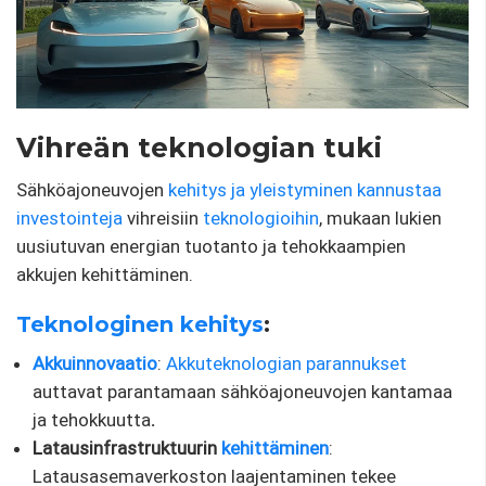
Vihreän teknologian tuki
Sähköajoneuvojen
kehitys ja yleistyminen kannustaa
investointeja
vihreisiin
teknologioihin
, mukaan lukien
uusiutuvan energian tuotanto ja tehokkaampien
akkujen kehittäminen.
Teknologinen kehitys
:
Akkuinnovaatio
:
Akkuteknologian parannukset
auttavat parantamaan sähköajoneuvojen kantamaa
ja tehokkuutta
.
Latausinfrastruktuurin
kehittäminen
:
Latausasemaverkoston laajentaminen tekee