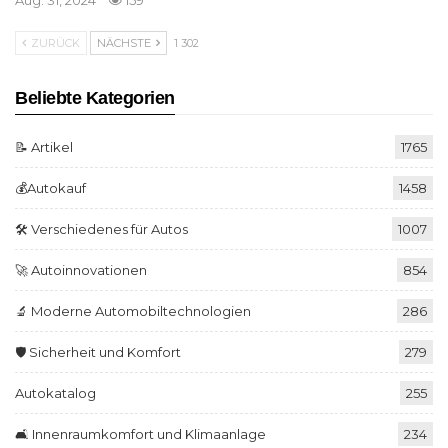
Aug. 31, 2024
159
ZURÜCK
NÄCHSTE
1 302
Beliebte Kategorien
📝 Artikel
1765
💰Autokauf
1458
🛠️ Verschiedenes für Autos
1007
🚀 Autoinnovationen
854
🔬 Moderne Automobiltechnologien
286
🛡️ Sicherheit und Komfort
279
Autokatalog
255
🛋️ Innenraumkomfort und Klimaanlage
234