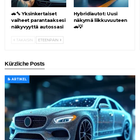
🚗🔧 Yksinkertaiset
Hybridiautot: Uusi
vaiheet parantaaksesi
näkymä liikkuvuuteen
näkyvyyttä autossasi
🚗💡
TAKAISIN
ETEENPÄIN
Kürzliche Posts
📝 ARTIKEL