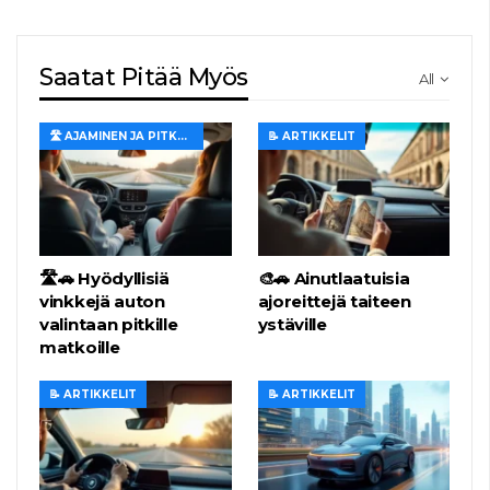
Saatat Pitää Myös
All
🛣️ AJAMINEN JA PITKÄT MATKAT
📝 ARTIKKELIT
🛣️🚗 Hyödyllisiä
🎨🚗 Ainutlaatuisia
vinkkejä auton
ajoreittejä taiteen
valintaan pitkille
ystäville
matkoille
📝 ARTIKKELIT
📝 ARTIKKELIT