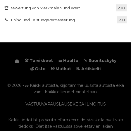
🏆 Bewertung von Merkmalen und Wert
230
🔧 Tuning und Leistungsverbesserung
218
🛠️ Tarvikkeet
🧽 Huolto
🔧 Suorituskyky
💰 Osto
🧭 Matkat
📝 Artikkelit
© 2026 - 🚙 Kaikki autoista, kirjoitamme uusista autoista eikä
vain | Kaikki oikeudet pidätetään.
VASTUUVAPAUSLAUSEKE JA ILMOITUS
Kaikki tiedot
https://auto.inform.com.de
-sivustolla ovat vain
tiedoksi. Olet itse vastuussa sovellettavien lakien