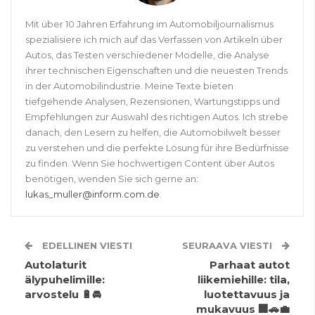
Mit über 10 Jahren Erfahrung im Automobiljournalismus
spezialisiere ich mich auf das Verfassen von Artikeln über
Autos, das Testen verschiedener Modelle, die Analyse
ihrer technischen Eigenschaften und die neuesten Trends
in der Automobilindustrie. Meine Texte bieten
tiefgehende Analysen, Rezensionen, Wartungstipps und
Empfehlungen zur Auswahl des richtigen Autos. Ich strebe
danach, den Lesern zu helfen, die Automobilwelt besser
zu verstehen und die perfekte Lösung für ihre Bedürfnisse
zu finden. Wenn Sie hochwertigen Content über Autos
benötigen, wenden Sie sich gerne an:
lukas_muller@inform.com.de
.
EDELLINEN VIESTI
SEURAAVA VIESTI
Autolaturit
Parhaat autot
älypuhelimille:
liikemiehille: tila,
arvostelu 🔋🚘
luotettavuus ja
mukavuus 🏢🚗💼