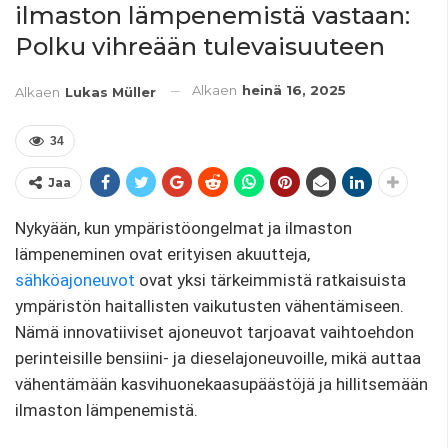
ilmaston lämpenemistä vastaan:
Polku vihreään tulevaisuuteen
Alkaen
heinä 16, 2025
Alkaen
Lukas Müller
34
Jaa
Nykyään, kun ympäristöongelmat ja ilmaston
lämpeneminen ovat erityisen akuutteja,
sähköajoneuvot
ovat yksi tärkeimmistä ratkaisuista
ympäristön haitallisten vaikutusten vähentämiseen.
Nämä innovatiiviset ajoneuvot tarjoavat vaihtoehdon
perinteisille bensiini- ja dieselajoneuvoille, mikä auttaa
vähentämään kasvihuonekaasupäästöjä ja hillitsemään
ilmaston lämpenemistä.