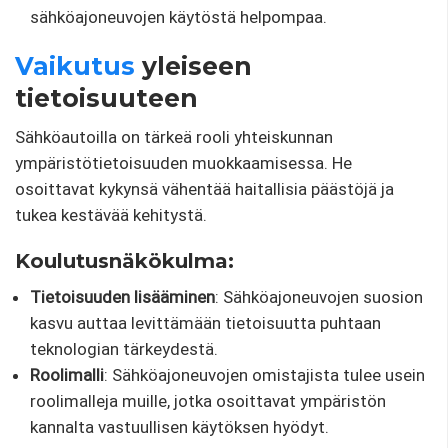
sähköajoneuvojen käytöstä helpompaa.
Vaikutus
yleiseen
tietoisuuteen
Sähköautoilla on tärkeä rooli yhteiskunnan
ympäristötietoisuuden muokkaamisessa. He
osoittavat kykynsä vähentää haitallisia päästöjä ja
tukea kestävää kehitystä.
Koulutusnäkökulma:
Tietoisuuden lisääminen
: Sähköajoneuvojen suosion
kasvu auttaa levittämään tietoisuutta puhtaan
teknologian tärkeydestä.
Roolimalli
: Sähköajoneuvojen omistajista tulee usein
roolimalleja muille, jotka osoittavat ympäristön
kannalta vastuullisen käytöksen hyödyt.