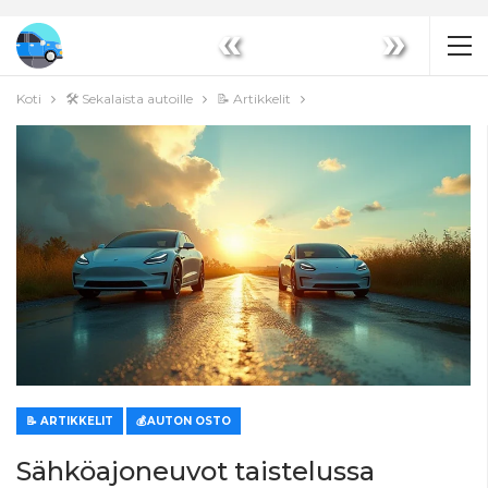
«
»
Koti
🛠️ Sekalaista autoille
📝 Artikkelit
📝 ARTIKKELIT
💰AUTON OSTO
Sähköajoneuvot taistelussa