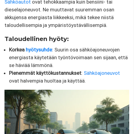
Sähköautot
ovat tehokkaampia kuin bensiini- tai
dieselajoneuvot. Ne muuttavat suuremman osan
akkujensa energiasta liikkeeksi, mikä tekee niistä
taloudellisempia ja ympäristöystävällisempiä.
Taloudellinen hyöty:
Korkea
hyötysuhde
: Suurin osa sähköajoneuvojen
energiasta käytetään työntövoimaan sen sijaan, että
se häviää lämmönä.
Pienemmät käyttökustannukset
:
Sähköajoneuvot
ovat halvempia huoltaa ja käyttää.