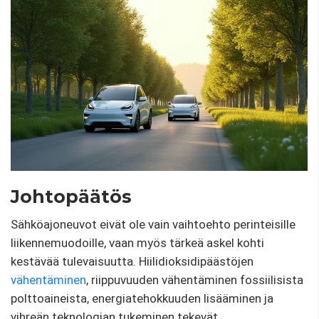
Johtopäätös
Sähköajoneuvot eivät ole vain vaihtoehto perinteisille
liikennemuodoille, vaan myös tärkeä askel kohti
kestävää tulevaisuutta. Hiilidioksidipäästöjen
vähentäminen
, riippuvuuden vähentäminen fossiilisista
polttoaineista, energiatehokkuuden lisääminen ja
vihreän teknologian tukeminen tekevät