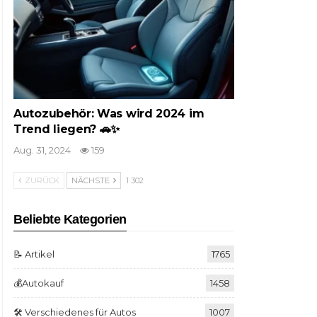
Autozubehör: Was wird 2024 im
Trend liegen? 🚗✨
Aug. 31, 2024
159
ZURÜCK
NÄCHSTE
1 302
Beliebte Kategorien
📝 Artikel
1765
💰Autokauf
1458
🛠️ Verschiedenes für Autos
1007