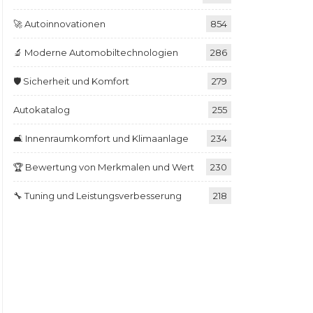
🚀 Autoinnovationen
854
🔬 Moderne Automobiltechnologien
286
🛡️ Sicherheit und Komfort
279
Autokatalog
255
🛋️ Innenraumkomfort und Klimaanlage
234
🏆 Bewertung von Merkmalen und Wert
230
🔧 Tuning und Leistungsverbesserung
218