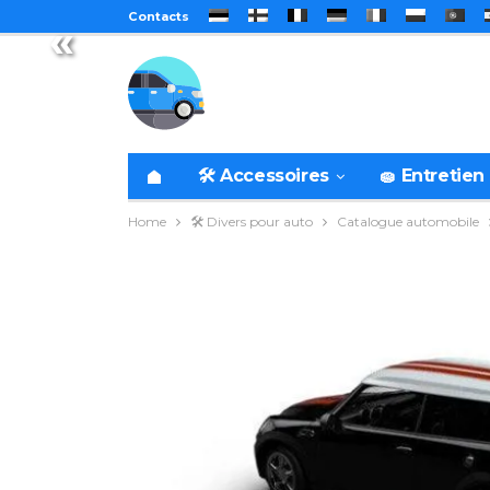
Contacts
«
🛠️ Accessoires
🧽 Entretien
Home
🛠️ Divers pour auto
Catalogue automobile