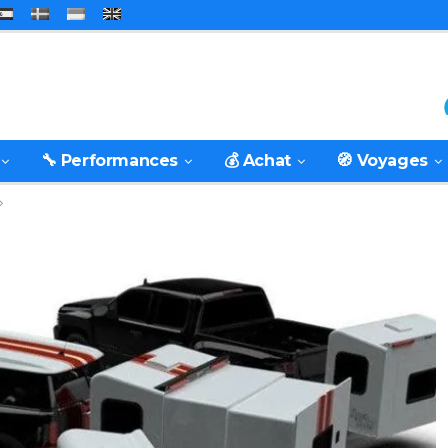
🔧 Performances
💰 Achat
🧭 Voyages