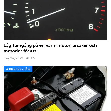
Låg tomgång på en varm motor: orsaker och
metoder för att…
maj 24, 2022
187
🧽 BILUNDERHÅLL