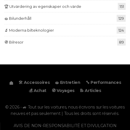
🏆 Utvärdering av egenskaper och värde
151
🧽 Bilunderhåll
129
🔬 Moderna bilteknologier
124
🧭 Bilresor
89
🛠️ Accessoires
🧽 Entretien
🔧 Performances
💰 Achat
🧭 Voyages
📝 Articles
© 2026 - 🚙 Tout sur les voitures, nous écrivons sur les voitures
neuves et pas seulement | Tous les droits sont réservés.
AVIS DE NON-RESPONSABILITÉ ET DIVULGATION