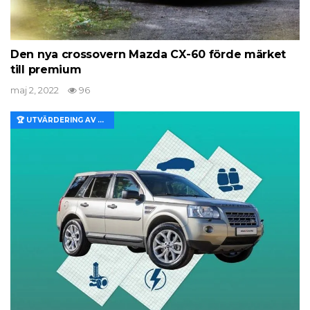
Den nya crossovern Mazda CX-60 förde märket
till premium
maj 2, 2022
96
🏆 UTVÄRDERING AV EGENSKAPER OCH VÄRDE