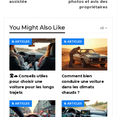
assistée
photos et avis des
propriétaires
You Might Also Like
All
📝 ARTICLES
📝 ARTICLES
🛣️🚗 Conseils utiles
Comment bien
pour choisir une
conduire une voiture
voiture pour les longs
dans les climats
trajets
chauds ?
📝 ARTICLES
📝 ARTICLES