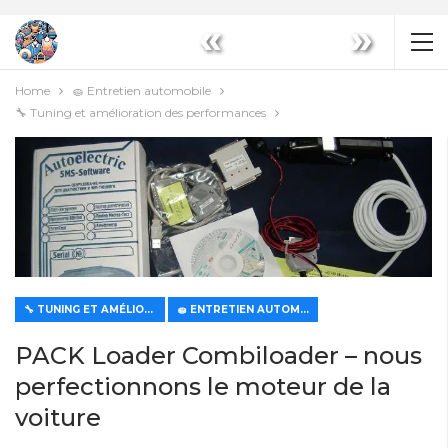
«
»
Home
🧽 Entretien automobile
🔧 Tuning et amélioration des performances
🔧 TUNING ET AMÉLIORATION DES PERFORMANCES
🧽 ENTRETIEN AUTOMOBILE
PACK Loader Combiloader – nous
perfectionnons le moteur de la
voiture