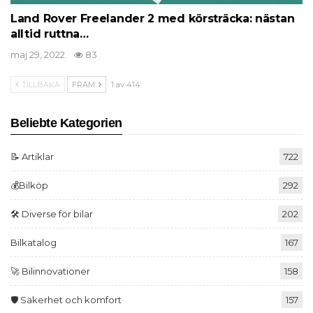
Land Rover Freelander 2 med körsträcka: nästan
alltid ruttna…
maj 29, 2022
83
TILLBAKA
FRAM
1 av 414
Beliebte Kategorien
📝 Artiklar
722
💰Bilköp
292
🛠️ Diverse för bilar
202
Bilkatalog
167
🚀 Bilinnovationer
158
🛡️ Säkerhet och komfort
157