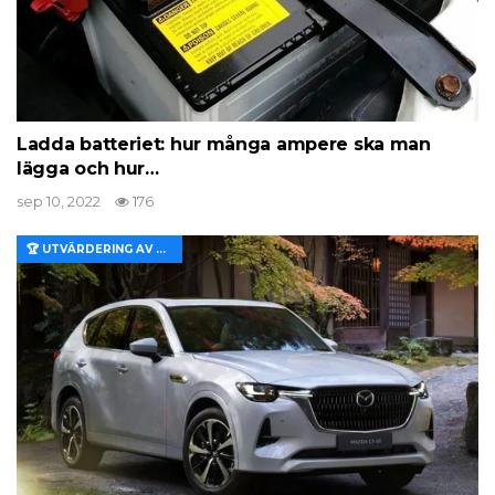
Ladda batteriet: hur många ampere ska man
lägga och hur…
sep 10, 2022
176
🏆 UTVÄRDERING AV EGENSKAPER OCH VÄRDE