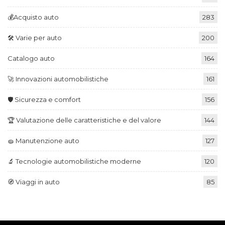
💰Acquisto auto
283
🛠️ Varie per auto
200
Catalogo auto
164
🚀 Innovazioni automobilistiche
161
🛡️ Sicurezza e comfort
156
🏆 Valutazione delle caratteristiche e del valore
144
🧽 Manutenzione auto
127
🔬 Tecnologie automobilistiche moderne
120
🧭 Viaggi in auto
85