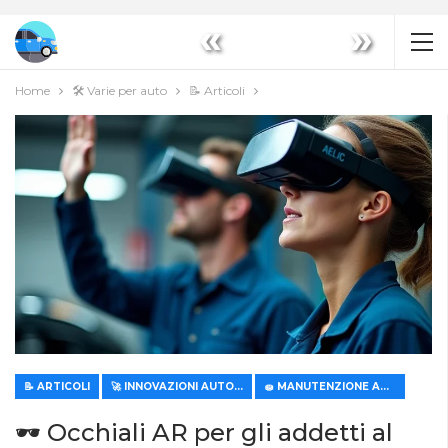
«
»
Home
🛠️ Varie per auto
📝 Articoli
📝 ARTICOLI
🚀 INNOVAZIONI AUTOMOBILISTICHE
🧽 MANUTENZIONE AUTO
🕶️ Occhiali AR per gli addetti al