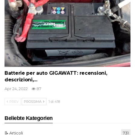
Batterie per auto GIGAWATT: recensioni,
descrizioni,…
Apr 24, 2022
87
PREV
PROSSIMA
1 di 418
Beliebte Kategorien
📝 Articoli
731