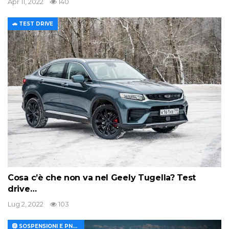
Apr 11, 2022
140
🚗 TEST DRIVE
Cosa c’è che non va nel Geely Tugella? Test
drive…
Lug 2, 2022
103
🛞 SOSPENSIONI E PNEUMATICI