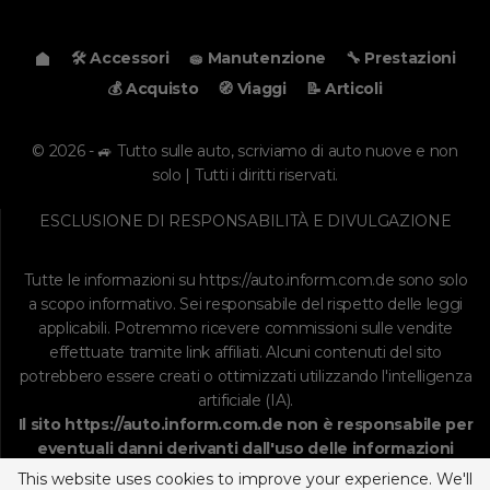
🛠️ Accessori
🧽 Manutenzione
🔧 Prestazioni
💰 Acquisto
🧭 Viaggi
📝 Articoli
© 2026 - 🚙 Tutto sulle auto, scriviamo di auto nuove e non
solo | Tutti i diritti riservati.
ESCLUSIONE DI RESPONSABILITÀ E DIVULGAZIONE
Tutte le informazioni su
https://auto.inform.com.de
sono solo
a scopo informativo. Sei responsabile del rispetto delle leggi
applicabili. Potremmo ricevere commissioni sulle vendite
effettuate tramite link affiliati. Alcuni contenuti del sito
potrebbero essere creati o ottimizzati utilizzando l'intelligenza
artificiale (IA).
Il sito
https://auto.inform.com.de
non è responsabile per
eventuali danni derivanti dall'uso delle informazioni
fornite. Continuando, accetti il
disclaimer
, la
politica
This website uses cookies to improve your experience. We'll