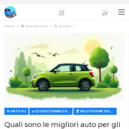
«
»
Home
🛠️ Varie per auto
📝 Articoli
📝 ARTICOLI
🌿 ECOSOSTENIBILITÀ ED ECONOMICITÀ
🏆 VALUTAZIONE DELLE CARATTERISTICHE E DEL VALORE
Quali sono le migliori auto per gli