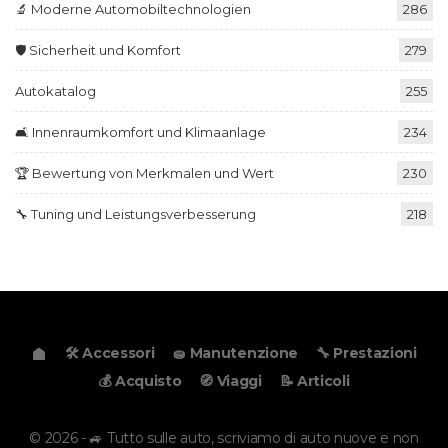
🔬 Moderne Automobiltechnologien
286
🛡️ Sicherheit und Komfort
279
Autokatalog
255
🛋️ Innenraumkomfort und Klimaanlage
234
🏆 Bewertung von Merkmalen und Wert
230
🔧 Tuning und Leistungsverbesserung
218
🛠️ Accessori
🧽 Manutenzione
🔧 Prestazioni
💰 Acquisto
🧭 Viaggi
📝 Articoli
© 2026 - 🚙 Tutto sulle auto, scriviamo di auto nuove e non