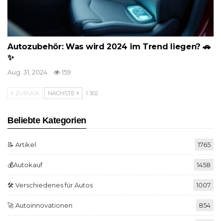
Autozubehör: Was wird 2024 im Trend liegen? 🚗
✨
Aug. 31, 2024
159
ZURÜCK
NÄCHSTE
1 302
Beliebte Kategorien
📝 Artikel
1765
💰Autokauf
1458
🛠️ Verschiedenes für Autos
1007
🚀 Autoinnovationen
854