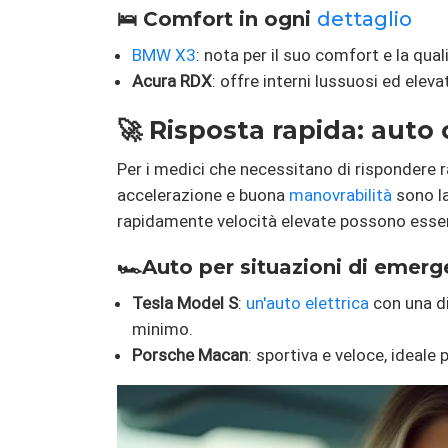
🛌 Comfort in ogni
dettaglio
BMW X3
: nota per il suo comfort e la quali
Acura RDX
: offre interni lussuosi ed elev
🚀 Risposta rapida: auto
Per i medici che necessitano di rispondere r
accelerazione e buona
manovrabilità
sono la
rapidamente velocità elevate possono esser
🏎️Auto per situazioni di emer
Tesla Model S
:
un'auto elettrica
con una d
minimo.
Porsche Macan
: sportiva e veloce, ideale 