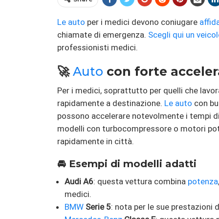
Le auto
per i medici devono coniugare
affida
chiamate di emergenza.
Scegli qui un veic
professionisti medici.
🚀
Auto
con forte acceler
Per i medici, soprattutto per quelli che lav
rapidamente a destinazione.
Le auto
con buo
possono accelerare notevolmente i tempi di
modelli con turbocompressore o motori pot
rapidamente in città.
🚘 Esempi di modelli adatti
Audi A6
: questa vettura combina
potenza
medici.
BMW
Serie 5
: nota per le sue prestazion