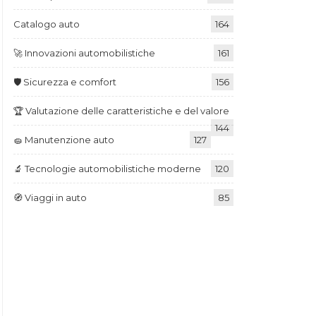
Catalogo auto
164
🚀 Innovazioni automobilistiche
161
🛡️ Sicurezza e comfort
156
🏆 Valutazione delle caratteristiche e del valore
144
🧽 Manutenzione auto
127
🔬 Tecnologie automobilistiche moderne
120
🧭 Viaggi in auto
85