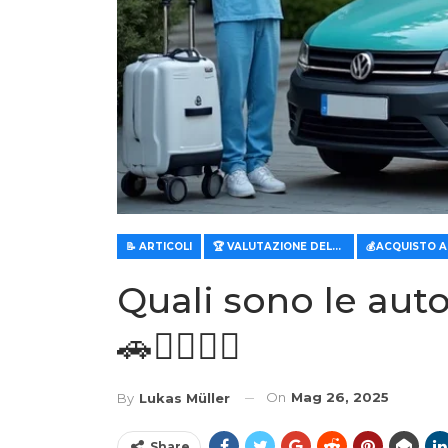
📝 ARTICOLI
🏆 VALUTAZIONE DELLE CARATTERISTICHE E DEL VALORE
💰ACQUISTO 
Quali sono le auto
🚗👩‍⚕️👨‍⚕️
On
Mag 26, 2025
By
Lukas Müller
Share