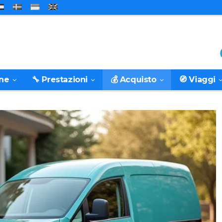
one
🔧 Prestazioni
💰 Acquisto
🧭 Viaggi