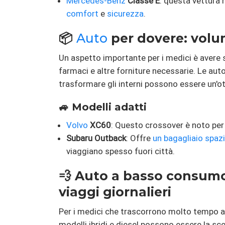
Mercedes-Benz
Classe E
: questa vettura 
comfort
e
sicurezza
.
📦
Auto
per dovere: volum
Un aspetto importante per i medici è avere 
farmaci e altre forniture necessarie. Le aut
trasformare gli interni possono essere un'o
🚙 Modelli adatti
Volvo
XC60
: Questo crossover è noto per 
Subaru Outback
: Offre
un bagagliaio spaz
viaggiano spesso fuori città.
💨 Auto a basso consumo
viaggi giornalieri
Per i medici che trascorrono molto tempo a
modelli ibridi e diesel possono essere la sce