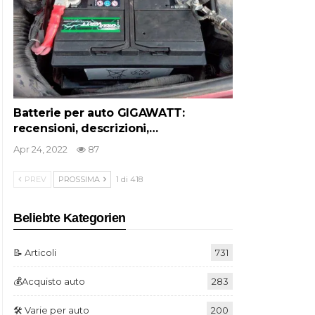
Batterie per auto GIGAWATT:
recensioni, descrizioni,…
Apr 24, 2022
87
PREV
PROSSIMA
1 di 418
Beliebte Kategorien
📝 Articoli
731
💰Acquisto auto
283
🛠️ Varie per auto
200