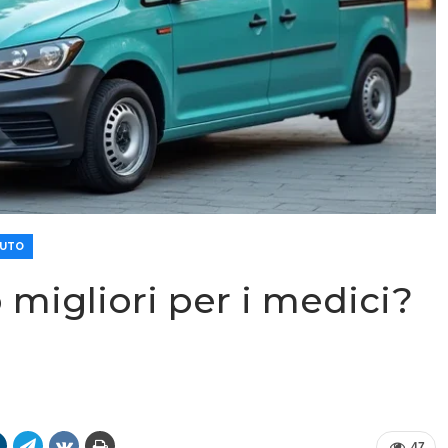
AUTO
 migliori per i medici?
47