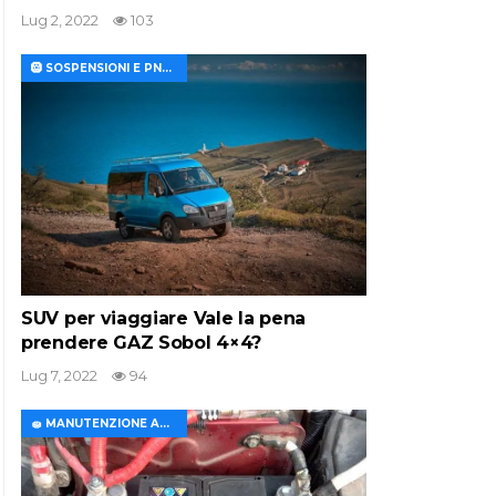
Lug 2, 2022
103
🛞 SOSPENSIONI E PNEUMATICI
SUV per viaggiare Vale la pena
prendere GAZ Sobol 4×4?
Lug 7, 2022
94
🧽 MANUTENZIONE AUTO