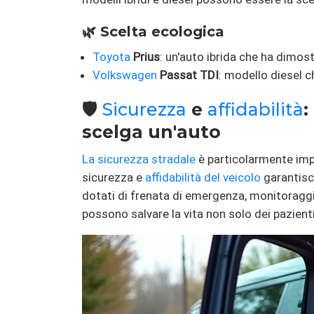
🌿 Scelta ecologica
Toyota
Prius
: un'auto ibrida che ha dimost
Volkswagen
Passat TDI
: modello diesel 
🛡️
Sicurezza
e
affidabilità
:
scelga un'auto
La sicurezza stradale
è particolarmente impo
sicurezza e
affidabilità del veicolo
garantisco
dotati di frenata di emergenza, monitoraggio 
possono salvare la vita non solo dei pazient