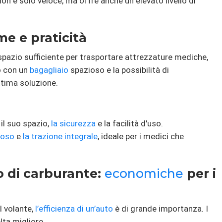
non è solo veloce, ma offre anche un elevato livello di
e e praticità
spazio sufficiente per trasportare attrezzature mediche,
o con un
bagagliaio
spazioso e la possibilità di
ttima soluzione.
il suo spazio,
la sicurezza
e la facilità d'uso.
ioso
e
la trazione integrale
, ideale per i medici che
 di carburante:
economiche
per i
l volante,
l’efficienza di un’auto
è di grande importanza. I
lta migliore.