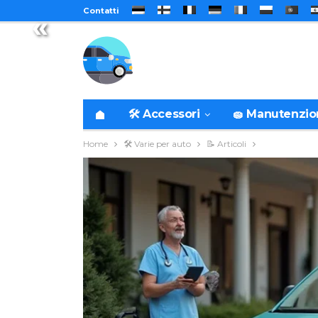
Contatti
«
🛠️ Accessori
🧽 Manutenzi
Home
🛠️ Varie per auto
📝 Articoli