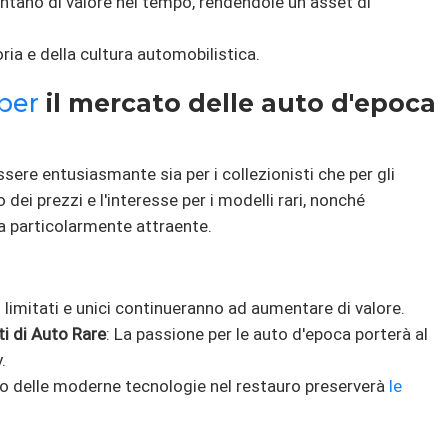
ntano di valore nel tempo, rendendole un asset di
oria e della cultura automobilistica.
per
il mercato delle auto d'epoca
sere entusiasmante sia per i collezionisti che per gli
dei prezzi e l'interesse per i modelli rari, nonché
 particolarmente attraente.
li limitati e unici continueranno ad aumentare di valore.
i di Auto Rare
: La passione per le auto d'epoca porterà al
.
uso delle moderne tecnologie nel restauro preserverà
le