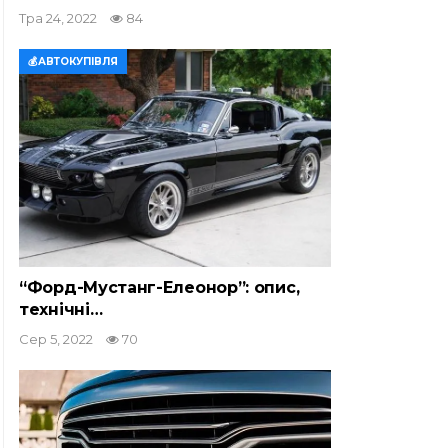
Тра 24, 2022
84
💰АВТОКУПІВЛЯ
“Форд-Мустанг-Елеонор”: опис,
технічні…
Сер 5, 2022
70