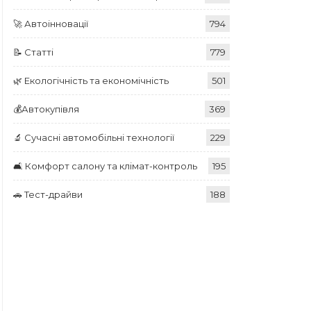
🚀 Автоінновації
794
📝 Статті
779
🌿 Екологічність та економічність
501
💰Автокупівля
369
🔬 Сучасні автомобільні технології
229
🛋️ Комфорт салону та клімат-контроль
195
🚗 Тест-драйви
188