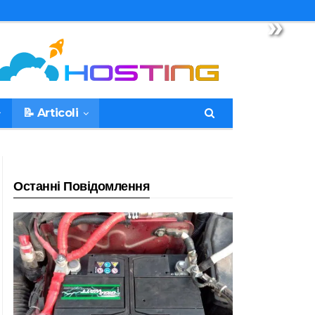
»
📝 Articoli
Останні Повідомлення