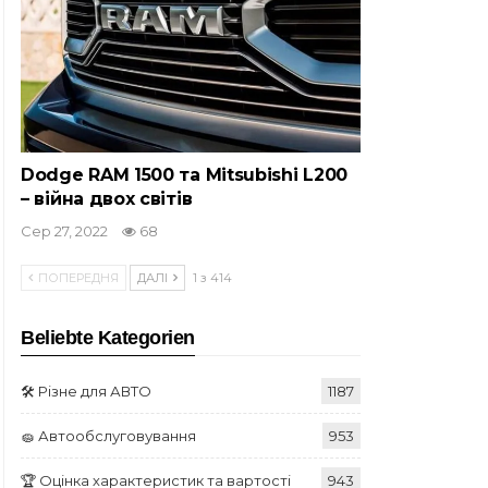
Dodge RAM 1500 та Mitsubishi L200
– війна двох світів
Сер 27, 2022
68
ПОПЕРЕДНЯ
ДАЛІ
1 з 414
Beliebte Kategorien
🛠️ Різне для АВТО
1187
🧽 Автообслуговування
953
🏆 Оцінка характеристик та вартості
943