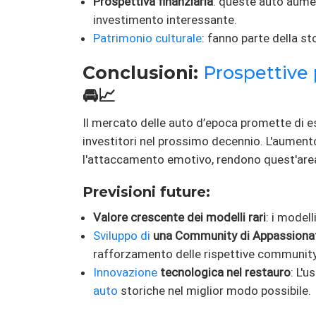
Prospettiva finanziaria
: queste auto aume
investimento interessante.
Patrimonio culturale
: fanno parte della st
Conclusioni:
Prospettive 
🚘📈
Il mercato delle auto d’epoca promette di es
investitori nel prossimo decennio. L'aumento 
l'attaccamento emotivo, rendono quest'area
Previsioni future:
Valore crescente dei modelli rari
: i model
Sviluppo di
una Community di Appassionat
rafforzamento delle rispettive community
Innovazione
tecnologica nel restauro
: L'
auto
storiche nel miglior modo possibile.