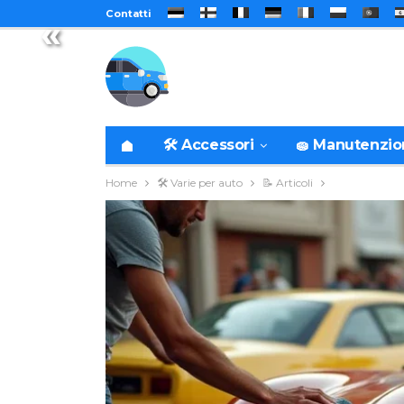
Contatti
«
🛠️ Accessori
🧽 Manutenzi
Home
🛠️ Varie per auto
📝 Articoli