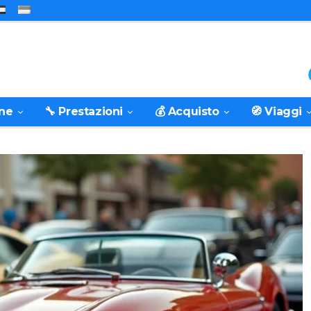
one
🔧 Prestazioni
💰 Acquisto
🧭 Viaggi