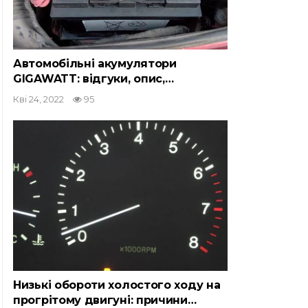
Автомобільні акумулятори
GIGAWATT: відгуки, опис,…
Кві 24, 2022
95
Низькі обороти холостого ходу на
прогрітому двигуні: причини…