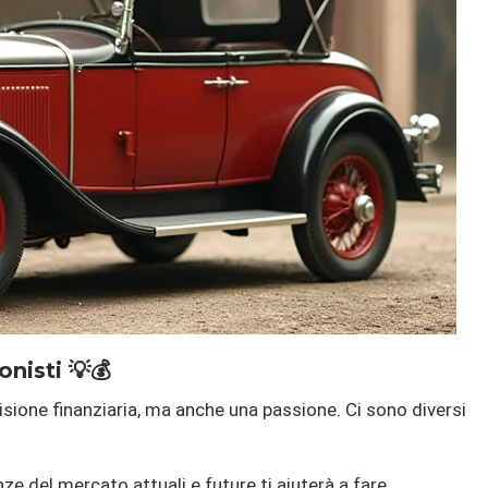
onisti 💡💰
isione finanziaria, ma anche una passione. Ci sono diversi
e del mercato attuali e future ti aiuterà a fare