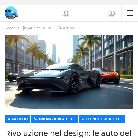
«
»
Home
🛠️ Varie per auto
📝 Articoli
📝 ARTICOLI
🚀 INNOVAZIONI AUTOMOBILISTICHE
🔬 TECNOLOGIE AUTOMOBILISTICHE MODERNE
Rivoluzione nel design: le auto del