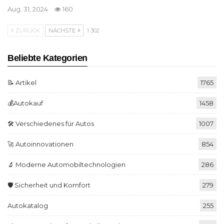
Aug. 31, 2024
160
ZURÜCK
NÄCHSTE
1 302
Beliebte Kategorien
📝 Artikel
1765
💰Autokauf
1458
🛠️ Verschiedenes für Autos
1007
🚀 Autoinnovationen
854
🔬 Moderne Automobiltechnologien
286
🛡️ Sicherheit und Komfort
279
Autokatalog
255