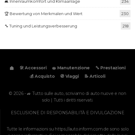
🛋️ Innenraumkomfort und Klimaanlage
234
🏆 Bewertung von Merkmalen und Wert
230
🔧 Tuning und Leistungsverbesserung
218
🛠️ Accessori
🧽 Manutenzione
🔧 Prestazioni
💰 Acquisto
🧭 Viaggi
📝 Articoli
© 2026 - 🚙 Tutto sulle auto, scriviamo di auto nuove e non
solo | Tutti i diritti riservati.
ESCLUSIONE DI RESPONSABILITÀ E DIVULGAZIONE
Tutte le informazioni su
https://auto.inform.com.de
sono solo