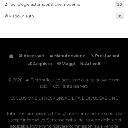
🔬 Tecnologie automobilistiche moderne
120
🧭 Viaggi in auto
85
🛠️ Accessori
🧽 Manutenzione
🔧 Prestazioni
💰 Acquisto
🧭 Viaggi
📝 Articoli
© 2026 - 🚙 Tutto sulle auto, scriviamo di auto nuove e non
solo | Tutti i diritti riservati.
ESCLUSIONE DI RESPONSABILITÀ E DIVULGAZIONE
Tutte le informazioni su
https://auto.inform.com.de
sono solo
a scopo informativo. Sei responsabile del rispetto delle leggi
applicabili. Potremmo ricevere commissioni sulle vendite