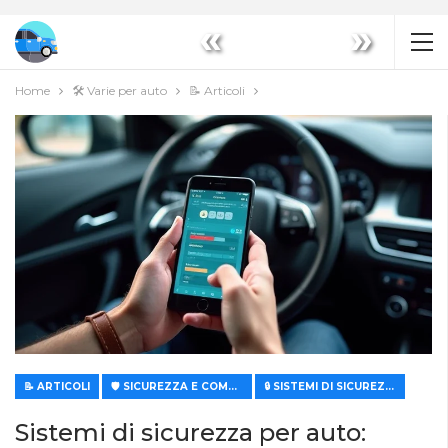
«
»
Home
🛠️ Varie per auto
📝 Articoli
📝 ARTICOLI
🛡️ SICUREZZA E COMFORT
🔒 SISTEMI DI SICUREZZA E PROTEZIONE
Sistemi di sicurezza per auto: