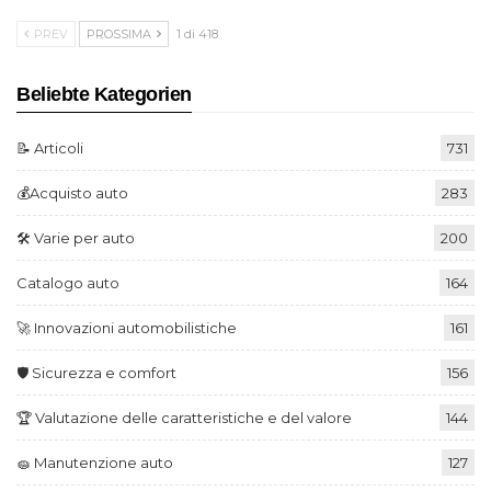
PREV
PROSSIMA
1 di 418
Beliebte Kategorien
📝 Articoli
731
💰Acquisto auto
283
🛠️ Varie per auto
200
Catalogo auto
164
🚀 Innovazioni automobilistiche
161
🛡️ Sicurezza e comfort
156
🏆 Valutazione delle caratteristiche e del valore
144
🧽 Manutenzione auto
127