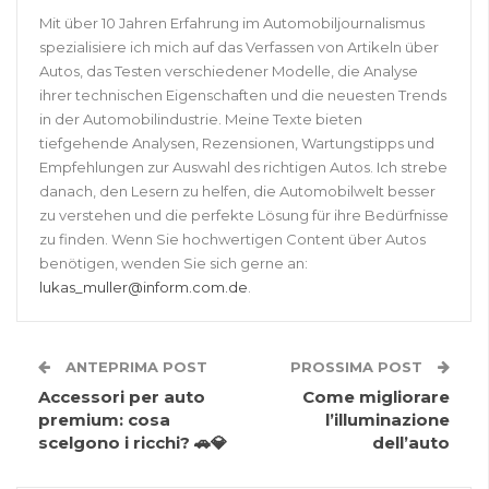
Mit über 10 Jahren Erfahrung im Automobiljournalismus
spezialisiere ich mich auf das Verfassen von Artikeln über
Autos, das Testen verschiedener Modelle, die Analyse
ihrer technischen Eigenschaften und die neuesten Trends
in der Automobilindustrie. Meine Texte bieten
tiefgehende Analysen, Rezensionen, Wartungstipps und
Empfehlungen zur Auswahl des richtigen Autos. Ich strebe
danach, den Lesern zu helfen, die Automobilwelt besser
zu verstehen und die perfekte Lösung für ihre Bedürfnisse
zu finden. Wenn Sie hochwertigen Content über Autos
benötigen, wenden Sie sich gerne an:
lukas_muller@inform.com.de
.
ANTEPRIMA POST
PROSSIMA POST
Accessori per auto
Come migliorare
premium: cosa
l’illuminazione
scelgono i ricchi? 🚗💎
dell’auto