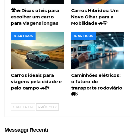
🛣️🚗 Dicas úteis para
Carros Híbridos: Um
escolher um carro
Novo Olhar para a
para viagens longas
Mobilidade 🚗💡
📝 ARTIGOS
📝 ARTIGOS
Carros ideais para
Caminhões elétricos:
viagens pela cidade e
o futuro do
pelo campo 🚗🏞️
transporte rodoviário
🚚⚡
ANTERIOR
PRÓXIMO
Messaggi Recenti