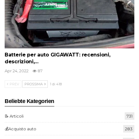
Batterie per auto GIGAWATT: recensioni,
descrizioni,…
Apr 24, 2022
87
PREV
PROSSIMA
1 di 418
Beliebte Kategorien
📝 Articoli
731
💰Acquisto auto
283