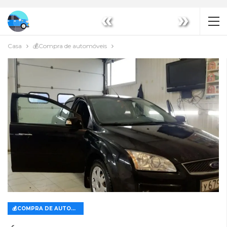
«
»
Casa
💰Compra de automóveis
💰COMPRA DE AUTOMÓVEIS