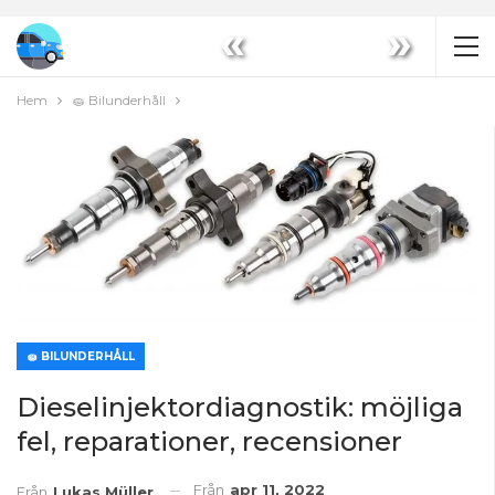
«
»
Hem
🧽 Bilunderhåll
🧽 BILUNDERHÅLL
Dieselinjektordiagnostik: möjliga
fel, reparationer, recensioner
Från
apr 11, 2022
Från
Lukas Müller