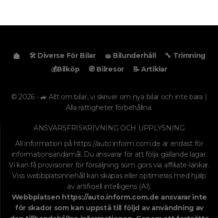
🛠️ Diverse För Bilar
🧽 Bilunderhåll
🔧 Trimning
💰Bilköp
🧭 Bilresor
📝 Artiklar
© 2026 - 🚙 Allt om bilar, vi skriver om nya bilar och inte bara |
Alla rättigheter förbehållna.
ANSVARSFRISKRIVNING OCH UPPLYSNING
All information på
https://auto.inform.com.de
är endast för
informationsändamål. Du ansvarar för att följa gällande lagar.
Vi kan få provisioner för försäljning som görs via affiliate-länkar.
Viss webbplatsinnehåll kan skapas eller optimeras med hjälp
av artificiell intelligens (AI).
Webbplatsen
https://auto.inform.com.de
ansvarar inte
för skador som kan uppstå till följd av användning av