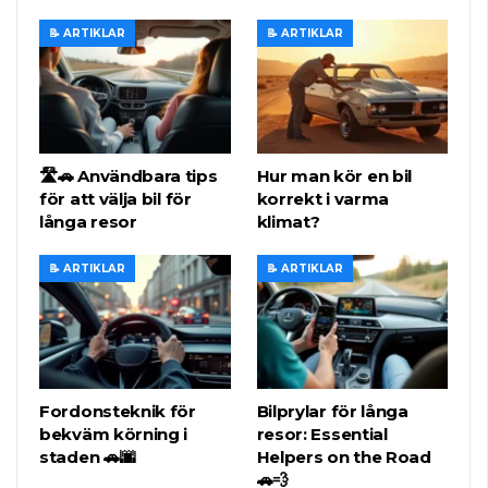
📝 ARTIKLAR
📝 ARTIKLAR
🛣️🚗 Användbara tips
Hur man kör en bil
för att välja bil för
korrekt i varma
långa resor
klimat?
📝 ARTIKLAR
📝 ARTIKLAR
Fordonsteknik för
Bilprylar för långa
bekväm körning i
resor: Essential
staden 🚗🌆
Helpers on the Road
🚗💨