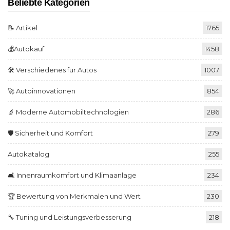
Beliebte Kategorien
📝 Artikel
1765
💰Autokauf
1458
🛠️ Verschiedenes für Autos
1007
🚀 Autoinnovationen
854
🔬 Moderne Automobiltechnologien
286
🛡️ Sicherheit und Komfort
279
Autokatalog
255
🛋️ Innenraumkomfort und Klimaanlage
234
🏆 Bewertung von Merkmalen und Wert
230
🔧 Tuning und Leistungsverbesserung
218