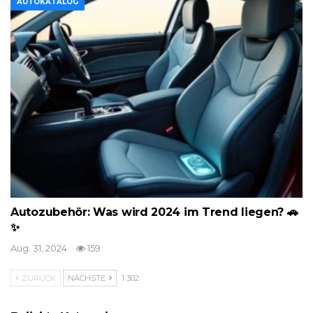
AUTOKATALOG
Autozubehör: Was wird 2024 im Trend liegen? 🚗
✨
Aug. 31, 2024
159
ZURÜCK
NÄCHSTE
1 302