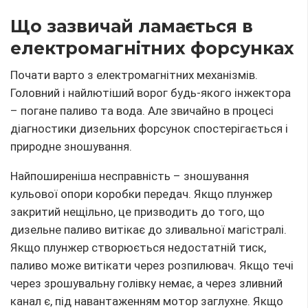
Що зазвичай ламається в
електромагнітних форсунках
Почати варто з електромагнітних механізмів.
Головний і найлютіший ворог будь-якого інжектора
– погане паливо та вода. Але звичайно в процесі
діагностики дизельних форсунок спостерігається і
природне зношування.
Найпоширеніша несправність – зношування
кульової опори коробки передач. Якщо плунжер
закритий нещільно, це призводить до того, що
дизельне паливо витікає до зливальної магістралі.
Якщо плунжер створюється недостатній тиск,
паливо може витікати через розпилювач. Якщо течі
через зрошувальну голівку немає, а через зливний
канал є, під навантаженням мотор заглухне. Якщо