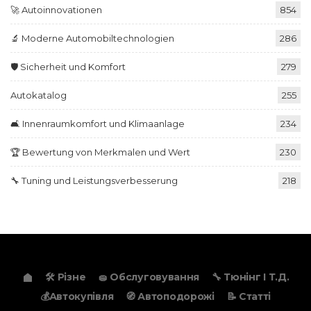
🚀 Autoinnovationen
854
🔬 Moderne Automobiltechnologien
286
🛡️ Sicherheit und Komfort
279
Autokatalog
255
🛋️ Innenraumkomfort und Klimaanlage
234
🏆 Bewertung von Merkmalen und Wert
230
🔧 Tuning und Leistungsverbesserung
218
🛠️ Різне
🧽 Обслуговування
🔧 Тюнінг І Т.д.
💰Автокупівля
🧭 Автоподорожі
📝 Статті