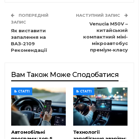
ПОПЕРЕДНІЙ
НАСТУПНИЙ ЗАПИС
ЗАПИС
Venucia M50V –
китайський
Як виставити
компактний міні-
запалення на
мікроавтобус
ВАЗ-2109
преміум-класу
Рекомендації
Вам Також Може Сподобатися
📝 СТАТТІ
📝 СТАТТІ
Автомобільні
Технології
програми: топ-5
запобігання аваріям: