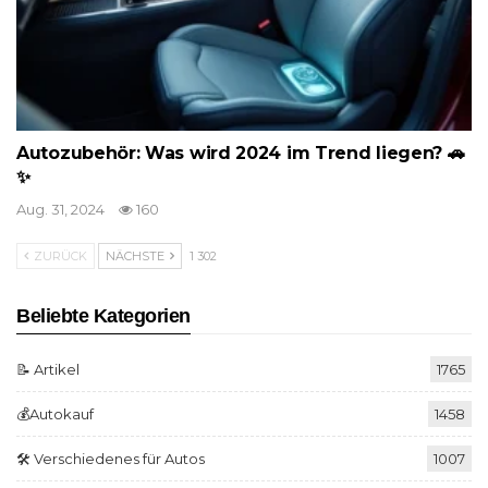
Autozubehör: Was wird 2024 im Trend liegen? 🚗
✨
Aug. 31, 2024
160
ZURÜCK
NÄCHSTE
1 302
Beliebte Kategorien
📝 Artikel
1765
💰Autokauf
1458
🛠️ Verschiedenes für Autos
1007