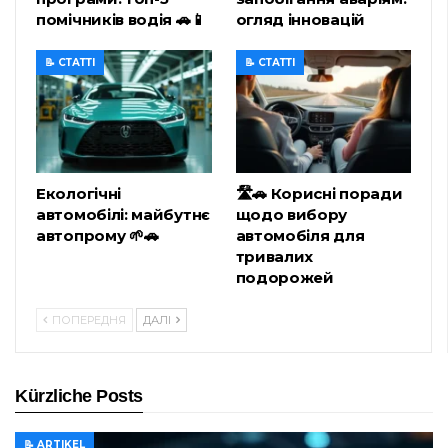
помічників водія 🚗📱
огляд інновацій
📝 СТАТТІ
📝 СТАТТІ
Екологічні
🛣️🚗 Корисні поради
автомобілі: майбутнє
щодо вибору
автопрому 🌱🚗
автомобіля для
тривалих
подорожей
ПОПЕРЕДНЯ
ДАЛІ
Kürzliche Posts
📝 ARTIKEL