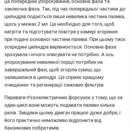
це попередній упорскування, основна фаза та
заключна фаза. Так, під час попередньої частини до
циліндрів подається лише невелика частина палива,
щось у межах 2 мл. Це необхідно для того, щоб
нагріти та підготувати повітря у камері згоряння
при подачі основної частини палива. При цьому тиск
усередині циліндра вирівнюється. Основна фаза
зрозуміла і нічого описувати не потрібно. А ось
упорскування невеликої порції потрібен на
завершальній фазі, щоб згоріла суміш, що
залишилася в циліндрі. Це сприяє кращому
очищенню та регенерації сажових фільтрів.
Переваги п'єзоелектричних форсунок у тому, що за
один цикл вони можуть подавати паливо кілька
разів. Завдяки цьому двигун працює дуже добре, і
його практично неможливо відрізнити від
бензинових побратимів.