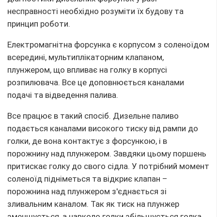
несправності необхідно розуміти їх будову та
принцип роботи.
Електромагнітна форсунка є корпусом з соленоїдом
всередині, мультиплікаторним клапаном,
плунжером, що впливає на голку в корпусі
розпилювача. Все це доповнюється каналами
подачі та відведення палива.
Все працює в такий спосіб. Дизельне паливо
подається каналами високого тиску від рампи до
голки, де вона контактує з форсункою, і в
порожнину над плунжером. Завдяки цьому поршень
притискає голку до свого сідла. У потрібний момент
соленоїд підніметься та відкриє клапан –
порожнина над плунжером з'єднається зі
зливальним каналом. Так як тиск на плунжер
зменшується, а навколо голки збільшується голка