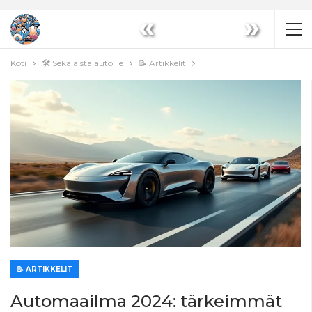
«
»
Koti
🛠️ Sekalaista autoille
📝 Artikkelit
📝 ARTIKKELIT
Automaailma 2024: tärkeimmät