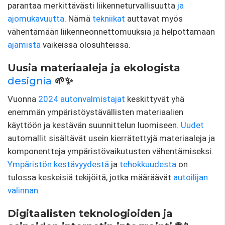
parantaa merkittävästi liikenneturvallisuutta
ja
ajomukavuutta
. Nämä
tekniikat
auttavat myös
vähentämään liikenneonnettomuuksia ja helpottamaan
ajamista
vaikeissa olosuhteissa.
Uusia materiaaleja ja ekologista
designia
🌱✨
Vuonna
2024
autonvalmistajat
keskittyvät yhä
enemmän ympäristöystävällisten materiaalien
käyttöön ja kestävän suunnittelun luomiseen.
Uudet
automallit sisältävät usein kierrätettyjä materiaaleja ja
komponentteja ympäristövaikutusten vähentämiseksi.
Ympäristön kestävyydestä
ja
tehokkuudesta
on
tulossa keskeisiä tekijöitä, jotka määräävät
autoilijan
valinnan
.
Digitaalisten teknologioiden ja