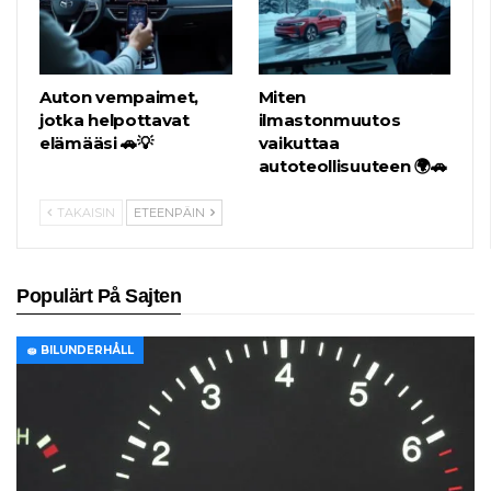
Auton vempaimet,
Miten
jotka helpottavat
ilmastonmuutos
elämääsi 🚗💡
vaikuttaa
autoteollisuuteen 🌍🚗
TAKAISIN
ETEENPÄIN
Populärt På Sajten
🧽 BILUNDERHÅLL