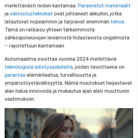
merkittävästi niiden kantamaa.
Parannetut materiaalit
ja
valmistustekniikat
ovat johtaneet akkuihin, jotka
latautuvat nopeammin ja tarjoavat enemmän
tehoa
.
Tämä on ratkaisu yhteen tärkeimmistä
sähköajoneuvojen leviämistä hidastavista ongelmista
– rajoitettuun kantamaan.
Automaailma osoittaa vuonna 2024 merkittäviä
teknologisia edistysaskeleita,
joiden tavoitteena on
parantaa
elämänlaatua, turvallisuutta ja
ympäristöystävällisyyttä. Nämä muutokset heijastavat
alan halua innovoida ja mukautua ajan alati muuttuviin
vaatimuksiin.