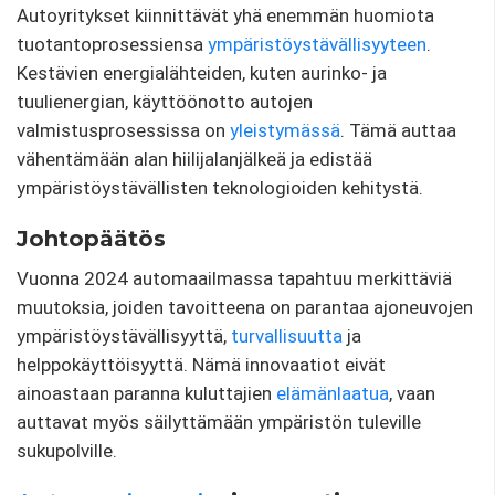
Autoyritykset kiinnittävät yhä enemmän huomiota
tuotantoprosessiensa
ympäristöystävällisyyteen
.
Kestävien energialähteiden, kuten aurinko- ja
tuulienergian, käyttöönotto autojen
valmistusprosessissa on
yleistymässä
. Tämä auttaa
vähentämään alan hiilijalanjälkeä ja edistää
ympäristöystävällisten teknologioiden kehitystä.
Johtopäätös
Vuonna 2024 automaailmassa tapahtuu merkittäviä
muutoksia, joiden tavoitteena on parantaa ajoneuvojen
ympäristöystävällisyyttä,
turvallisuutta
ja
helppokäyttöisyyttä. Nämä innovaatiot eivät
ainoastaan ​​paranna kuluttajien
elämänlaatua
, vaan
auttavat myös säilyttämään ympäristön tuleville
sukupolville.