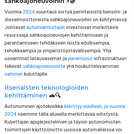
sähköajoneuvoihin ⚡🌿
Vuonna
2024
suuntaus siirtyä perinteisistä bensiini- ja
dieselmoottoreista sähköajoneuvoihin on kiihtymässä.
Johtavat
autonvalmistajat
investoivat merkittäviä
resursseja sähköajoneuvojen kehittämiseen ja
parantamiseen tehdäkseen niistä edullisempia,
tehokkaampia ja ympäristöystävällisempiä. Yhä
useammat latausasemat ja
parantunut
infrastruktuuri
tekevät
sähköajoneuvoista
yhä houkuttelevamman
valinnan
kuluttajille.
Itsenäisten teknologioiden
kehittäminen
🚗🔍
Autonominen ajotekniikka
kehittyy edelleen, ja vuonna
2024
näemme tällä alueella merkittävää edistystä.
Kuljettajan apujärjestelmien ja täysin autonomisten
toimintojen käyttöönotto uusissa automalleissa voi