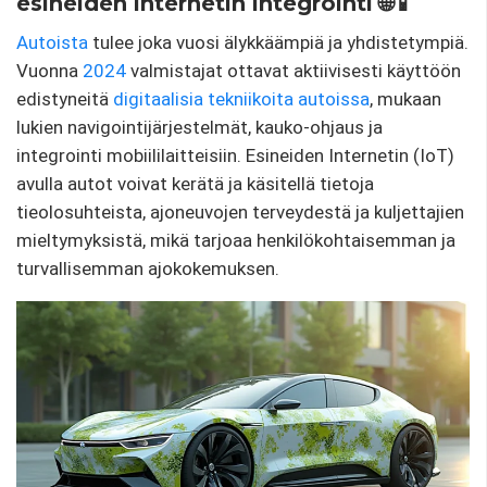
esineiden internetin integrointi 🌐📱
Autoista
tulee joka vuosi älykkäämpiä ja yhdistetympiä.
Vuonna
2024
valmistajat ottavat aktiivisesti käyttöön
edistyneitä
digitaalisia tekniikoita
autoissa
, mukaan
lukien navigointijärjestelmät, kauko-ohjaus ja
integrointi mobiililaitteisiin. Esineiden Internetin (IoT)
avulla autot voivat kerätä ja käsitellä tietoja
tieolosuhteista, ajoneuvojen terveydestä ja kuljettajien
mieltymyksistä, mikä tarjoaa henkilökohtaisemman ja
turvallisemman ajokokemuksen.