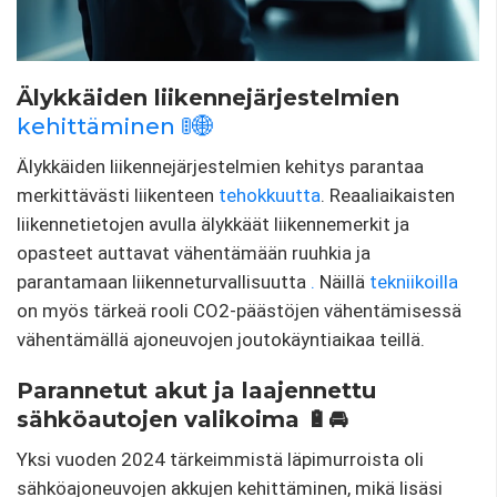
Älykkäiden liikennejärjestelmien
kehittäminen 🚦🌐
Älykkäiden liikennejärjestelmien kehitys parantaa
merkittävästi liikenteen
tehokkuutta
. Reaaliaikaisten
liikennetietojen avulla älykkäät liikennemerkit ja
opasteet auttavat vähentämään ruuhkia ja
parantamaan liikenneturvallisuutta
.
Näillä
tekniikoilla
on myös tärkeä rooli CO2-päästöjen vähentämisessä
vähentämällä ajoneuvojen joutokäyntiaikaa teillä.
Parannetut akut ja laajennettu
sähköautojen valikoima 🔋🚘
Yksi vuoden 2024 tärkeimmistä läpimurroista oli
sähköajoneuvojen akkujen kehittäminen, mikä lisäsi