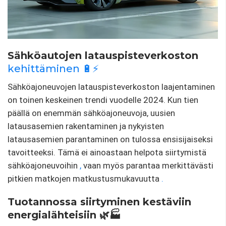
Sähköautojen latauspisteverkoston
kehittäminen 🔋⚡
Sähköajoneuvojen latauspisteverkoston laajentaminen
on toinen keskeinen trendi vuodelle 2024. Kun tien
päällä on enemmän sähköajoneuvoja, uusien
latausasemien rakentaminen ja nykyisten
latausasemien parantaminen on tulossa ensisijaiseksi
tavoitteeksi. Tämä ei ainoastaan ​​helpota siirtymistä
sähköajoneuvoihin
,
vaan myös parantaa merkittävästi
pitkien matkojen matkustusmukavuutta
.
Tuotannossa siirtyminen kestäviin
energialähteisiin 🌿🏭