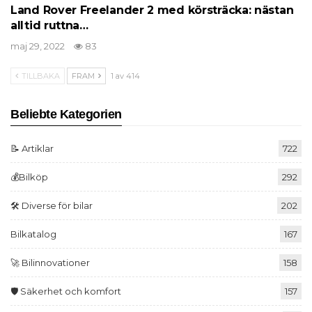
Land Rover Freelander 2 med körsträcka: nästan
alltid ruttna…
maj 29, 2022
83
TILLBAKA
FRAM
1 av 414
Beliebte Kategorien
📝 Artiklar
722
💰Bilköp
292
🛠️ Diverse för bilar
202
Bilkatalog
167
🚀 Bilinnovationer
158
🛡️ Säkerhet och komfort
157