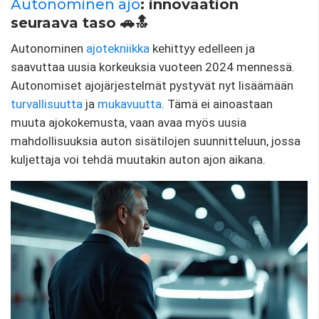
Autonominen ajo
: innovaation
seuraava taso 🚗🔝
Autonominen
ajotekniikka
kehittyy edelleen ja
saavuttaa uusia korkeuksia vuoteen 2024 mennessä.
Autonomiset ajojärjestelmät pystyvät nyt lisäämään
turvallisuutta
ja
mukavuutta
. Tämä ei ainoastaan ​​
muuta ajokokemusta, vaan avaa myös uusia
mahdollisuuksia auton sisätilojen suunnitteluun, jossa
kuljettaja voi tehdä muutakin auton ajon aikana.