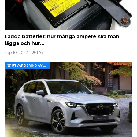
Ladda batteriet: hur många ampere ska man
lägga och hur…
sep 10, 2022
176
🏆 UTVÄRDERING AV EGENSKAPER OCH VÄRDE