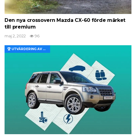
Den nya crossovern Mazda CX-60 förde märket
till premium
maj 2, 2022
96
🏆 UTVÄRDERING AV EGENSKAPER OCH VÄRDE