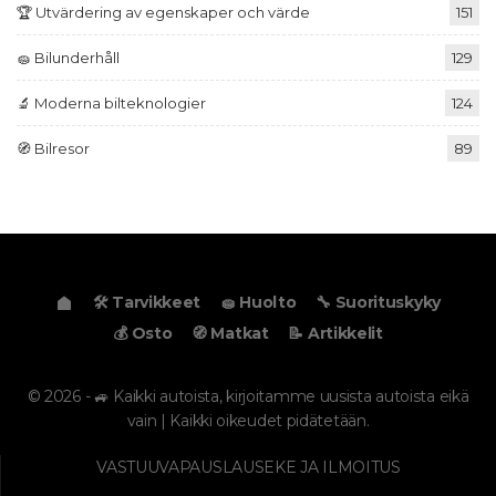
🏆 Utvärdering av egenskaper och värde
151
🧽 Bilunderhåll
129
🔬 Moderna bilteknologier
124
🧭 Bilresor
89
🛠️ Tarvikkeet
🧽 Huolto
🔧 Suorituskyky
💰 Osto
🧭 Matkat
📝 Artikkelit
© 2026 - 🚙 Kaikki autoista, kirjoitamme uusista autoista eikä
vain | Kaikki oikeudet pidätetään.
VASTUUVAPAUSLAUSEKE JA ILMOITUS