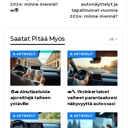
2024: minne mennä?
autonäyttelyt ja
🚗🌍
tapahtumat vuonna
2024: minne mennä?
Saatat Pitää Myös
All
📝 ARTIKKELIT
📝 ARTIKKELIT
🎨🚗 Ainutlaatuisia
🚗🔧 Yksinkertaiset
ajoreittejä taiteen
vaiheet parantaaksesi
ystäville
näkyvyyttä autossasi
📝 ARTIKKELIT
📝 ARTIKKELIT