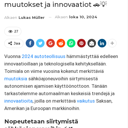
muutokset ja innovaatiot 🚗💡
Alkaen
loka 10, 2024
Alkaen
Lukas Müller
27
Jaa
Vuonna
2024
autoteollisuus
hämmästyttää edelleen
innovaatioillaan ja teknologisella kehityksellään.
Toimiala on viime vuosina kokenut merkittäviä
muutoksia
sähköajoneuvoihin siirtymisestä
autonomisen ajamisen käyttöönottoon. Tänään
tarkastelemme automaailman keskeisiä trendejä ja
innovaatioita
, joilla on merkittävä
vaikutus
Saksan,
Amerikan ja Euroopan markkinoihin.
Nopeutetaan siirtymistä