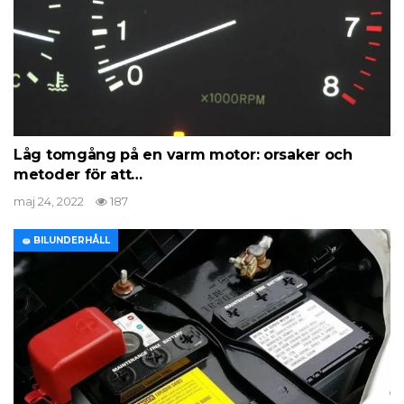
Låg tomgång på en varm motor: orsaker och
metoder för att…
maj 24, 2022
187
🧽 BILUNDERHÅLL