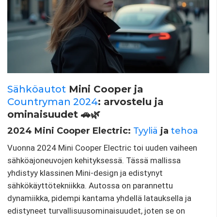
Sähköautot
Mini Cooper ja
Countryman 2024
: arvostelu ja
ominaisuudet 🚗🌿
2024 Mini Cooper Electric:
Tyyliä
ja
tehoa
Vuonna 2024 Mini Cooper Electric toi uuden vaiheen
sähköajoneuvojen kehityksessä. Tässä mallissa
yhdistyy klassinen Mini-design ja edistynyt
sähkökäyttötekniikka. Autossa on parannettu
dynamiikka, pidempi kantama yhdellä latauksella ja
edistyneet turvallisuusominaisuudet, joten se on