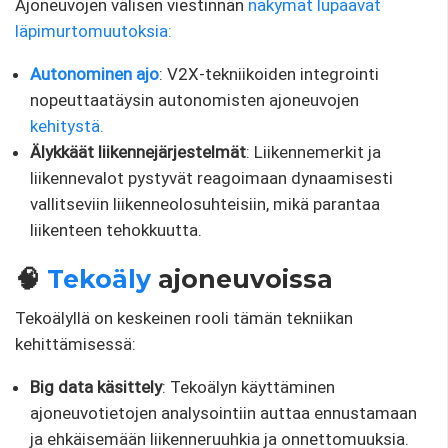
Ajoneuvojen välisen viestinnän
näkymät lupaavat
läpimurtomuutoksia:
Autonominen ajo
: V2X-tekniikoiden integrointi
nopeuttaatäysin autonomisten ajoneuvojen
kehitystä.
Älykkäät liikennejärjestelmät
: Liikennemerkit ja
liikennevalot pystyvät reagoimaan dynaamisesti
vallitseviin liikenneolosuhteisiin, mikä parantaa
liikenteen tehokkuutta.
🧠
Tekoäly
ajoneuvoissa
Tekoälyllä on keskeinen rooli tämän tekniikan
kehittämisessä:
Big data käsittely
: Tekoälyn käyttäminen
ajoneuvotietojen analysointiin auttaa ennustamaan
ja ehkäisemään liikenneruuhkia ja onnettomuuksia.