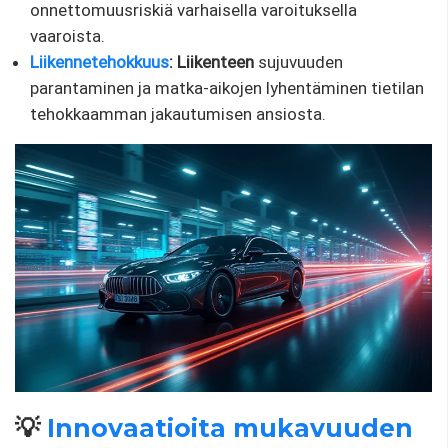
onnettomuusriskiä varhaisella varoituksella
vaaroista.
Liikennetehokkuus
: Liikenteen
sujuvuuden
parantaminen ja matka-aikojen lyhentäminen tietilan
tehokkaamman jakautumisen ansiosta.
💡
Innovaatioita
mukavuuden