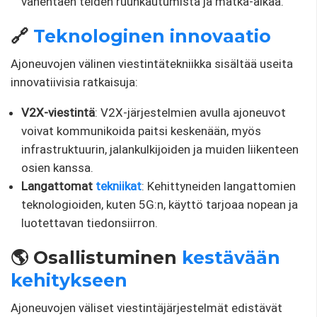
vähentäen teiden ruuhkautumista ja matka-aikaa.
🔗
Teknologinen innovaatio
Ajoneuvojen välinen viestintätekniikka sisältää useita
innovatiivisia ratkaisuja:
V2X-viestintä
: V2X-järjestelmien avulla ajoneuvot
voivat kommunikoida paitsi keskenään, myös
infrastruktuurin, jalankulkijoiden ja muiden liikenteen
osien kanssa.
Langattomat
tekniikat
: Kehittyneiden langattomien
teknologioiden, kuten 5G:n, käyttö tarjoaa nopean ja
luotettavan tiedonsiirron.
🌎 Osallistuminen
kestävään
kehitykseen
Ajoneuvojen väliset viestintäjärjestelmät edistävät