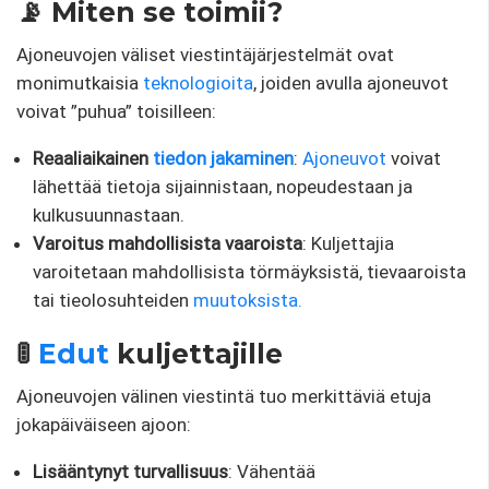
📡 Miten se toimii?
Ajoneuvojen väliset viestintäjärjestelmät ovat
monimutkaisia
​​teknologioita
, joiden avulla ajoneuvot
voivat ”puhua” toisilleen:
Reaaliaikainen
tiedon jakaminen
:
Ajoneuvot
voivat
lähettää tietoja sijainnistaan, nopeudestaan ​​ja
kulkusuunnastaan.
Varoitus mahdollisista vaaroista
: Kuljettajia
varoitetaan mahdollisista törmäyksistä, tievaaroista
tai tieolosuhteiden
muutoksista.
🚦
Edut
kuljettajille
Ajoneuvojen välinen viestintä tuo merkittäviä etuja
jokapäiväiseen ajoon:
Lisääntynyt turvallisuus
: Vähentää