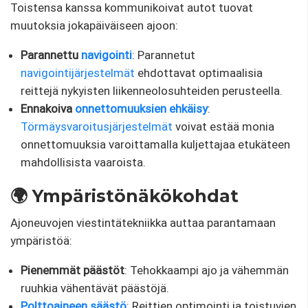
Toistensa kanssa kommunikoivat autot tuovat
muutoksia jokapäiväiseen ajoon:
Parannettu
navigointi
: Parannetut
navigointijärjestelmät
ehdottavat optimaalisia
reittejä nykyisten liikenneolosuhteiden perusteella.
Ennakoiva
onnettomuuksien ehkäisy
:
Törmäysvaroitusjärjestelmät
voivat estää monia
onnettomuuksia varoittamalla kuljettajaa etukäteen
mahdollisista vaaroista.
🌍 Ympäristönäkökohdat
Ajoneuvojen viestintätekniikka auttaa parantamaan
ympäristöä:
Pienemmät päästöt
: Tehokkaampi ajo ja vähemmän
ruuhkia vähentävät päästöjä.
Polttoaineen säästö
: Reittien optimointi ja toistuvien