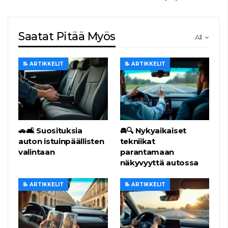
Saatat Pitää Myös
All
📝 ARTIKKELIT
📝 ARTIKKELIT
🚗🛋️ Suosituksia
🚘🔍 Nykyaikaiset
auton istuinpäällisten
tekniikat
valintaan
parantamaan
näkyvyyttä autossa
📝 ARTIKKELIT
📝 ARTIKKELIT