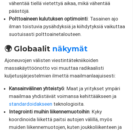
vähentää tiellä vietettyä aikaa, mikä vähentää
päästöjä.
Polttoaineen kulutuksen optimointi
: Tasainen ajo
ilman toistuvia pysähdyksiä ja kiihdytyksiä vaikuttaa
suotuisasti polttoainetalouteen.
🌍 Globaalit
näkymät
Ajoneuvojen välisten viestintätekniikoiden
massakäyttöönotto voi muuttaa radikaalisti
kuljetusjärjestelmien ilmettä maailmanlaajuisesti:
Kansainvälinen yhteistyö
: Maat ja yritykset ympäri
maailmaa yhdistävät voimansa kehittääkseen ja
standardoidakseen
teknologioita.
Integrointi muihin liikennemuotoihin
: Kyky
koordinoida liikettä paitsi autojen välillä, myös
muiden liikennemuotojen, kuten joukkoliikenteen ja