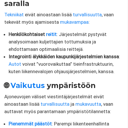
saralla​
Tekniikat
eivät ainoastaan ​​lisää
turvallisuutta
, vaan
tekevät myös ajamisesta
mukavampaa
:
Henkilökohtaiset
reitit
: Järjestelmät pystyvät
analysoimaan kuljettajien tottumuksia ja
ehdottamaan optimaalisia reittejä.
Integrointi älykkäiden kaupunkijärjestelmien kanssa
:
Autot
voivat ”vuorovaikuttaa” tieinfrastruktuurin,
kuten liikennevalojen ohjausjärjestelmien, kanssa.
🌐
Vaikutus
ympäristöön
Ajoneuvojen väliset viestintäjärjestelmät eivät
ainoastaan ​​lisää
turvallisuutta
ja
mukavuutta
, vaan
auttavat myös parantamaan ympäristötilannetta:
Pienemmät päästöt
: Parempi liikenteenhallinta