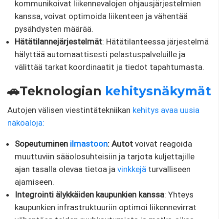
kommunikoivat liikennevalojen ohjausjärjestelmien
kanssa, voivat optimoida liikenteen ja vähentää
pysähdysten määrää.
Hätätilannejärjestelmät
: Hätätilanteessa järjestelmä
hälyttää automaattisesti pelastuspalveluille ja
välittää tarkat koordinaatit ja tiedot tapahtumasta.
🚗Teknologian
kehitysnäkymät
Autojen välisen viestintätekniikan
kehitys avaa uusia
näköaloja:
Sopeutuminen
ilmastoon
: Autot
voivat reagoida
muuttuviin sääolosuhteisiin ja tarjota kuljettajille
ajan tasalla olevaa tietoa ja
vinkkejä
turvalliseen
ajamiseen.
Integrointi älykkäiden kaupunkien kanssa
: Yhteys
kaupunkien infrastruktuuriin optimoi liikennevirrat