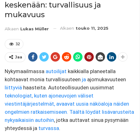
keskenään: turvallisuus ja
mukavuus
Alkaen
touko 11, 2025
Alkaen
Lukas Müller
32
Jaa
Nykymaailmassa
autoilijat
kaikkialla planeetalla
kohtaavat monia turvallisuuteen
ja
ajomukavuuteen
liittyviä
haasteita. Autoteollisuuden uusimmat
teknologiat, kuten ajoneuvojen väliset
viestintäjärjestelmät, avaavat uusia näköaloja näiden
ongelmien ratkaisemiseen.
Täältä löydät lisävarusteita
nykyaikaisiin autoihin
, jotka auttavat sinua pysymään
yhteydessä ja
turvassa
.