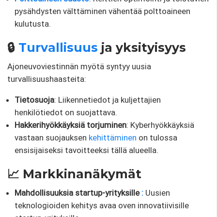
pysähdysten välttäminen vähentää polttoaineen
kulutusta.
🔒
Turvallisuus
ja yksityisyys
Ajoneuvoviestinnän myötä syntyy uusia
turvallisuushaasteita:
Tietosuoja
: Liikennetiedot ja kuljettajien
henkilötiedot on suojattava.
Hakkerihyökkäyksiä torjuminen
: Kyberhyökkäyksiä
vastaan ​​suojauksen
kehittäminen
on tulossa
ensisijaiseksi tavoitteeksi tällä alueella.
📈 Markkinanäkymät
Mahdollisuuksia startup-yrityksille
:
Uusien
teknologioiden kehitys avaa oven innovatiivisille