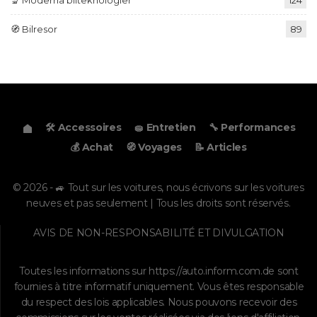
🔬 Moderna bilteknologier
124
🧭 Bilresor
89
🛠️ Accessoires
🧽 Entretien
🔧 Performances
💰 Achat
🧭 Voyages
📝 Articles
© 2026 - 🚙 Tout sur les voitures, nous écrivons sur les voitures
neuves et pas seulement | Tous les droits sont réservés.
AVIS DE NON-RESPONSABILITÉ ET DIVULGATION
Toutes les informations sur
https://auto.inform.com.de
sont
fournies à titre informatif uniquement. Vous êtes responsable
du respect des lois applicables. Nous pouvons recevoir des