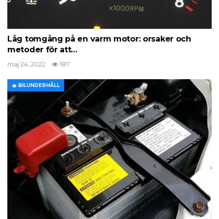
Låg tomgång på en varm motor: orsaker och
metoder för att…
maj 24, 2022
187
🧽 BILUNDERHÅLL