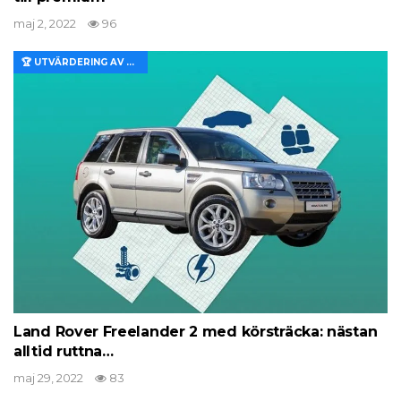
maj 2, 2022
96
🏆 UTVÄRDERING AV EGENSKAPER OCH VÄRDE
Land Rover Freelander 2 med körsträcka: nästan
alltid ruttna…
maj 29, 2022
83