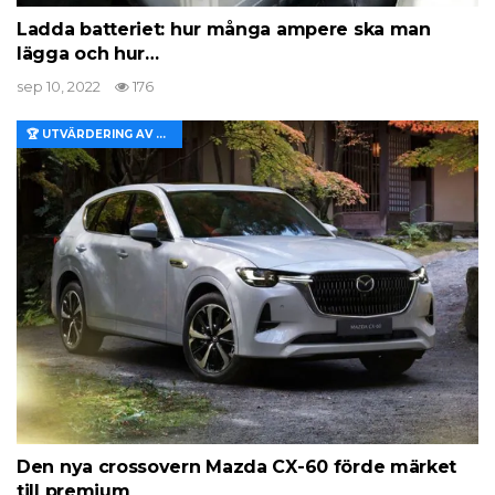
Ladda batteriet: hur många ampere ska man
lägga och hur…
sep 10, 2022
176
🏆 UTVÄRDERING AV EGENSKAPER OCH VÄRDE
Den nya crossovern Mazda CX-60 förde märket
till premium