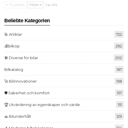
TILLBAKA
FRAM
1 av 414
Beliebte Kategorien
📝 Artiklar
722
💰Bilköp
292
🛠️ Diverse för bilar
202
Bilkatalog
167
🚀 Bilinnovationer
158
🛡️ Säkerhet och komfort
157
🏆 Utvärdering av egenskaper och värde
151
🧽 Bilunderhåll
129