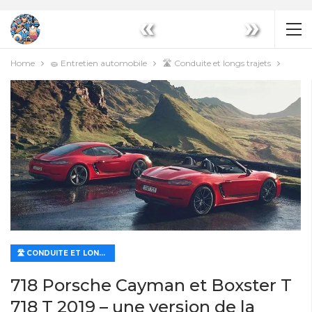
«
»
Home
🧽 Entretien automobile
🛣️ Conduite et longs trajets
🛣️ CONDUITE ET LONGS TRAJETS
718 Porsche Cayman et Boxster T
718 T 2019 – une version de la