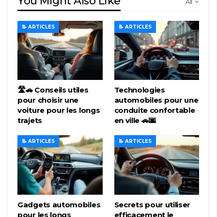
You Might Also Like
All
📝 ARTICLES
📝 ARTICLES
🛣️🚗 Conseils utiles
Technologies
pour choisir une
automobiles pour une
voiture pour les longs
conduite confortable
trajets
en ville 🚗🌆
📝 ARTICLES
📝 ARTICLES
Gadgets automobiles
Secrets pour utiliser
pour les longs
efficacement le