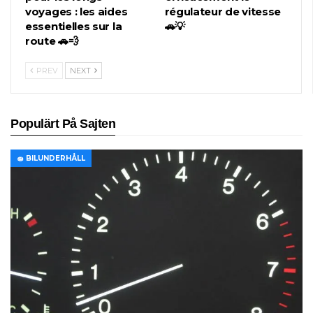
voyages : les aides
régulateur de vitesse
essentielles sur la
🚗💡
route 🚗💨
PREV
NEXT
Populärt På Sajten
🧽 BILUNDERHÅLL