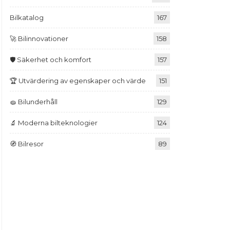
Bilkatalog
167
🚀 Bilinnovationer
158
🛡️ Säkerhet och komfort
157
🏆 Utvärdering av egenskaper och värde
151
🧽 Bilunderhåll
129
🔬 Moderna bilteknologier
124
🧭 Bilresor
89