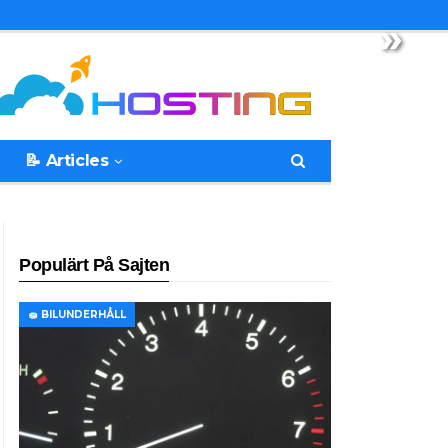
»
📝 Articles
Populärt På Sajten
🧽 BILUNDERHÅLL