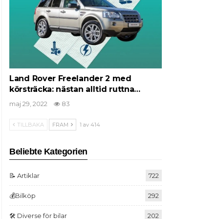
Land Rover Freelander 2 med
körsträcka: nästan alltid ruttna…
maj 29, 2022
83
TILLBAKA
FRAM
1 av 414
Beliebte Kategorien
📝 Artiklar
722
💰Bilköp
292
🛠️ Diverse för bilar
202