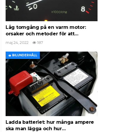
Låg tomgång på en varm motor:
orsaker och metoder för att…
maj 24, 2022
187
🧽 BILUNDERHÅLL
Ladda batteriet: hur många ampere
ska man lägga och hur…