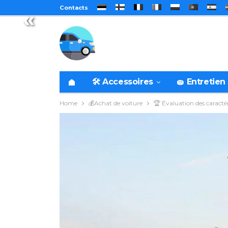
Contacts
«
🛠️ Accessoires
🧽 Entretien
Home
💰Achat de voiture
🏆 Évaluation des caractér