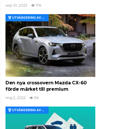
sep 10, 2022
176
🏆 UTVÄRDERING AV EGENSKAPER OCH VÄRDE
Den nya crossovern Mazda CX-60
förde märket till premium
maj 2, 2022
96
🏆 UTVÄRDERING AV EGENSKAPER OCH VÄRDE