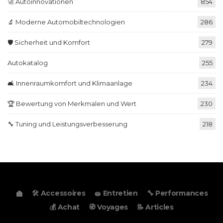
🚀 Autoinnovationen
854
🔬 Moderne Automobiltechnologien
286
🛡️ Sicherheit und Komfort
279
Autokatalog
255
🛋️ Innenraumkomfort und Klimaanlage
234
🏆 Bewertung von Merkmalen und Wert
230
🔧 Tuning und Leistungsverbesserung
218
🛠️ Accessoires
🧽 Entretien
🔧 Performances
💰 Achat
🧭 Voyages
📝 Articles