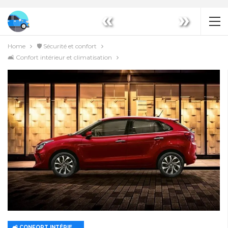
«
»
Home
🛡️ Sécurité et confort
🛋️ Confort intérieur et climatisation
🛋️ CONFORT INTÉRIEUR ET CLIMATISATION