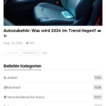
Autozubehör: Was wird 2024 im Trend liegen? 🚗
✨
Aug. 31, 2024
160
ZURÜCK
NÄCHSTE
1 302
Beliebte Kategorien
📝 Artikel
1765
💰Autokauf
1458
🛠️ Verschiedenes für Autos
1007