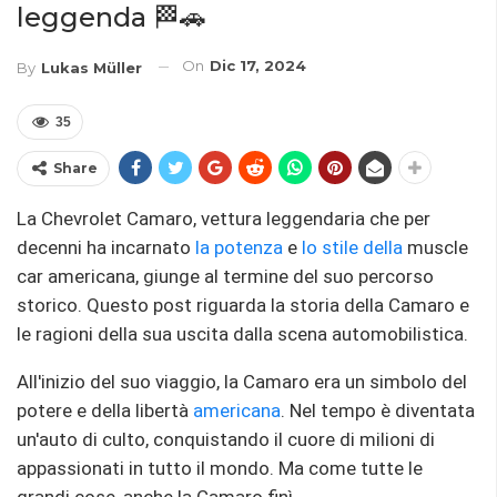
leggenda 🏁🚗
On
Dic 17, 2024
By
Lukas Müller
35
Share
La Chevrolet Camaro, vettura leggendaria che per
decenni ha incarnato
la potenza
e
lo stile
della
muscle
car americana, giunge al termine del suo percorso
storico. Questo post riguarda la storia della Camaro e
le ragioni della sua uscita dalla scena automobilistica.
All'inizio del suo viaggio, la Camaro era un simbolo del
potere e della libertà
americana
. Nel tempo è diventata
un'auto di culto, conquistando il cuore di milioni di
appassionati in tutto il mondo. Ma come tutte le
grandi cose, anche la Camaro finì.