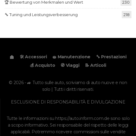
🏆 Bewertung von Merkmalen und Wert
230
🔧 Tuning und Leistungsverbesserung
218
🛠️ Accessori
🧽 Manutenzione
🔧 Prestazioni
💰 Acquisto
🧭 Viaggi
📝 Articoli
© 2026 - 🚙 Tutto sulle auto, scriviamo di auto nuove e non
solo | Tutti i diritti riservati.
ESCLUSIONE DI RESPONSABILITÀ E DIVULGAZIONE
Tutte le informazioni su
https://auto.inform.com.de
sono solo
a scopo informativo. Sei responsabile del rispetto delle leggi
applicabili. Potremmo ricevere commissioni sulle vendite