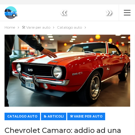
«
»
Home
🛠️ Varie per auto
Catalogo auto
CATALOGO AUTO
📝 ARTICOLI
🛠️ VARIE PER AUTO
Chevrolet Camaro: addio ad una