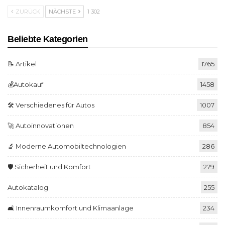
ZURÜCK
NÄCHSTE
1 302
Beliebte Kategorien
📝 Artikel
1765
💰Autokauf
1458
🛠️ Verschiedenes für Autos
1007
🚀 Autoinnovationen
854
🔬 Moderne Automobiltechnologien
286
🛡️ Sicherheit und Komfort
279
Autokatalog
255
🛋️ Innenraumkomfort und Klimaanlage
234