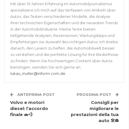
Mit über 10 Jahren Erfahrung im Automobiljournalismus
spezialisiere ich mich auf das Verfassen von Artikeln über
Autos, das Testen verschiedener Modelle, die Analyse
ihrer technischen Eigenschaften und die neuesten Trends
in der Automobilindustrie. Meine Texte bieten
tiefgehende Analysen, Rezensionen, Wartungstipps und
Empfehlungen zur Auswahl des richtigen Autos. Ich strebe
danach, den Lesern zu helfen, die Automobilwelt besser
zu verstehen und die perfekte Lösung für ihre Bedürfnisse
zu finden. Wenn Sie hochwertigen Content über Autos
benötigen, wenden Sie sich gerne an:
lukas_muller@inform.com.de
.
ANTEPRIMA POST
PROSSIMA POST
Volvo e motori
Consigli per
diesel: l’accordo
migliorare le
finale 🚗💨
prestazioni della tua
auto 🛠🚘