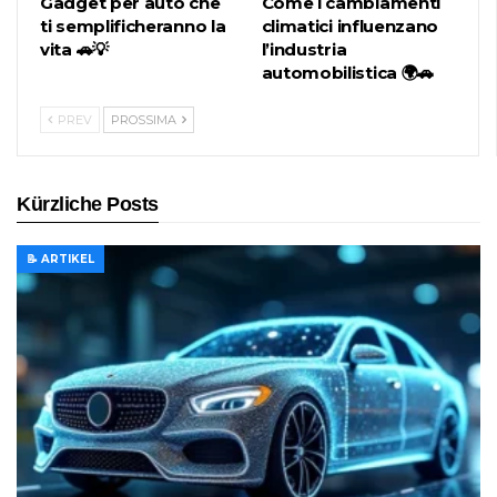
Gadget per auto che
Come i cambiamenti
ti semplificheranno la
climatici influenzano
vita 🚗💡
l’industria
automobilistica 🌍🚗
PREV
PROSSIMA
Kürzliche Posts
📝 ARTIKEL