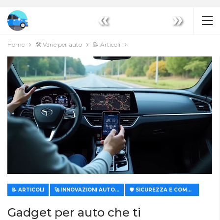
«
»
Home
🛠️ Varie per auto
📝 Articoli
📝 ARTICOLI
🚀 INNOVAZIONI AUTOMOBILISTICHE
🛡️ SICUREZZA E COMFORT
Gadget per auto che ti