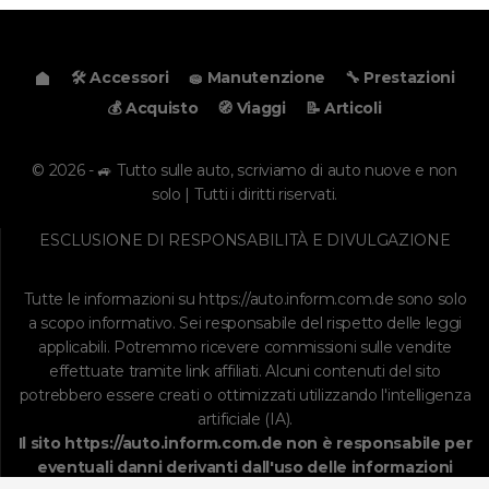
🛠️ Accessori
🧽 Manutenzione
🔧 Prestazioni
💰 Acquisto
🧭 Viaggi
📝 Articoli
© 2026 - 🚙 Tutto sulle auto, scriviamo di auto nuove e non
solo | Tutti i diritti riservati.
ESCLUSIONE DI RESPONSABILITÀ E DIVULGAZIONE
Tutte le informazioni su
https://auto.inform.com.de
sono solo
a scopo informativo. Sei responsabile del rispetto delle leggi
applicabili. Potremmo ricevere commissioni sulle vendite
effettuate tramite link affiliati. Alcuni contenuti del sito
potrebbero essere creati o ottimizzati utilizzando l'intelligenza
artificiale (IA).
Il sito
https://auto.inform.com.de
non è responsabile per
eventuali danni derivanti dall'uso delle informazioni