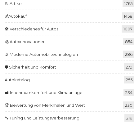
📝 Artikel
1765
💰Autokauf
1458
🛠️ Verschiedenes für Autos
1007
🚀 Autoinnovationen
854
🔬 Moderne Automobiltechnologien
286
🛡️ Sicherheit und Komfort
279
Autokatalog
255
🛋️ Innenraumkomfort und Klimaanlage
234
🏆 Bewertung von Merkmalen und Wert
230
🔧 Tuning und Leistungsverbesserung
218