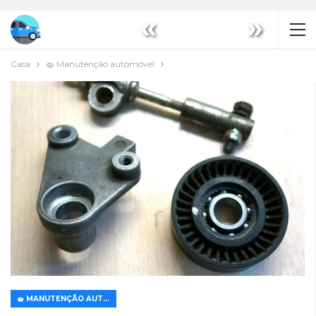
«
»
Casa
🧽 Manutenção automóvel
🧽 MANUTENÇÃO AUTOMÓVEL