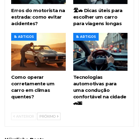
Erros do motorista na
🛣️🚗 Dicas úteis para
estrada: como evitar
escolher um carro
acidentes?
para viagens longas
📝 ARTIGOS
📝 ARTIGOS
Como operar
Tecnologias
corretamente um
automotivas para
carro em climas
uma condução
quentes?
confortável na cidade
🚗🌆
ANTERIOR
PRÓXIMO