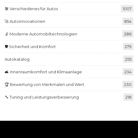
🛠️ Verschiedenes für Autos
1007
🚀 Autoinnovationen
854
🔬 Moderne Automobiltechnologien
286
🛡️ Sicherheit und Komfort
279
Autokatalog
255
🛋️ Innenraumkomfort und Klimaanlage
234
🏆 Bewertung von Merkmalen und Wert
230
🔧 Tuning und Leistungsverbesserung
218