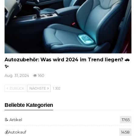
Autozubehör: Was wird 2024 im Trend liegen? 🚗
✨
Aug. 31, 2024
160
ZURÜCK
NÄCHSTE
1 302
Beliebte Kategorien
📝 Artikel
1765
💰Autokauf
1458