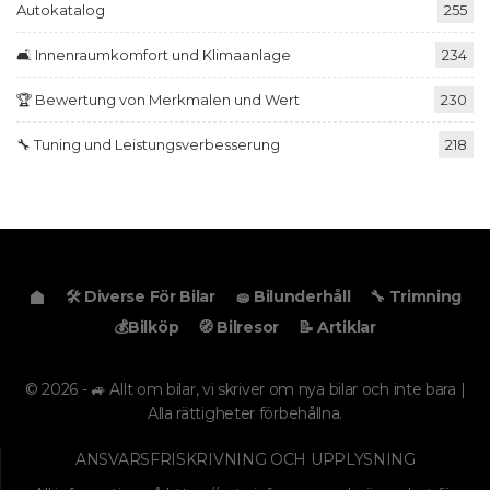
Autokatalog
255
🛋️ Innenraumkomfort und Klimaanlage
234
🏆 Bewertung von Merkmalen und Wert
230
🔧 Tuning und Leistungsverbesserung
218
🛠️ Diverse För Bilar
🧽 Bilunderhåll
🔧 Trimning
💰Bilköp
🧭 Bilresor
📝 Artiklar
© 2026 - 🚙 Allt om bilar, vi skriver om nya bilar och inte bara |
Alla rättigheter förbehållna.
ANSVARSFRISKRIVNING OCH UPPLYSNING