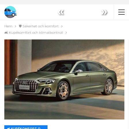
«
»
Hem
🛡️ Säkerhet och komfort
🛋️ Kupékomfort och klimatkontroll
🛋️ KUPÉKOMFORT OCH KLIMATKONTROLL