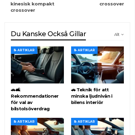
kinesisk kompakt
crossover
crossover
Du Kanske Också Gillar
Allt
📝 ARTIKLAR
📝 ARTIKLAR
🚗🛋️
🚗 Teknik för att
Rekommendationer
minska ljudnivån i
för val av
bilens interiör
bilstolsöverdrag
📝 ARTIKLAR
📝 ARTIKLAR