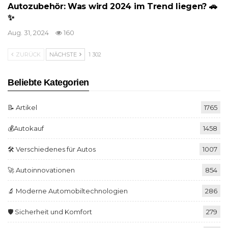
Autozubehör: Was wird 2024 im Trend liegen? 🚗
✨
Aug. 31, 2024
160
ZURÜCK
NÄCHSTE
1 302
Beliebte Kategorien
📝 Artikel
1765
💰Autokauf
1458
🛠️ Verschiedenes für Autos
1007
🚀 Autoinnovationen
854
🔬 Moderne Automobiltechnologien
286
🛡️ Sicherheit und Komfort
279