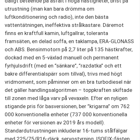
dåligt beteende på asfalt i höga hastigheter, brist på
utrustning (man kan bara drömma om
luftkonditionering och radio), inte den bästa
vattentätningen, ineffektiva strålkastare. Däremot
finns en kraftfull kamin, luftgallrar, toleranta
framsäten, en delad soffa, en taklampa, ERA-GLONASS
och ABS. Bensinmotorn på 2,7 liter på 135 hästkrafter,
dockad med en 5-växlad manuell och permanent
fyrhjulsdrift (med en ”sänkare”, ”razdatka” och ett
bakre differentialspärr som tillval), trivs med högt
vridmoment, som påminner om en bra turbodiesel när
det gäller handlingsalgoritmen – toppkraften skiftade
till zonen med låga varv på vevaxeln. Efter en nyligen
stigande pris för basversionen, ber ”krigarna” om 762
000 konventionella enheter (737 000 konventionella
enheter för versionen av 2019 års modell).
Standardutrustningen inkluderar 16-tums stålfälgar
med 225/75/R16-däck, servostyrning, ISOFIX-fästen