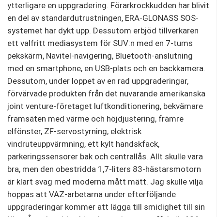
ytterligare en uppgradering. Förarkrockkudden har blivit
en del av standardutrustningen, ERA-GLONASS SOS-
systemet har dykt upp. Dessutom erbjöd tillverkaren
ett valfritt mediasystem för SUV:n med en 7-tums
pekskärm, Navitel-navigering, Bluetooth-anslutning
med en smartphone, en USB-plats och en backkamera.
Dessutom, under loppet av en rad uppgraderingar,
förvärvade produkten från det nuvarande amerikanska
joint venture-företaget luftkonditionering, bekvämare
framsäten med värme och höjdjustering, främre
elfönster, ZF-servostyrning, elektrisk
vindruteuppvärmning, ett kylt handskfack,
parkeringssensorer bak och centrallås. Allt skulle vara
bra, men den obestridda 1,7-liters 83-hästarsmotorn
är klart svag med moderna mått mätt. Jag skulle vilja
hoppas att VAZ-arbetarna under efterföljande
uppgraderingar kommer att lägga till smidighet till sin