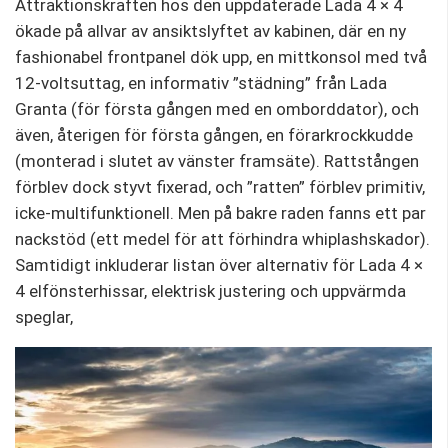
Attraktionskraften hos den uppdaterade Lada 4 × 4
ökade på allvar av ansiktslyftet av kabinen, där en ny
fashionabel frontpanel dök upp, en mittkonsol med två
12-voltsuttag, en informativ ”städning” från Lada
Granta (för första gången med en omborddator), och
även, återigen för första gången, en förarkrockkudde
(monterad i slutet av vänster framsäte). Rattstången
förblev dock styvt fixerad, och ”ratten” förblev primitiv,
icke-multifunktionell. Men på bakre raden fanns ett par
nackstöd (ett medel för att förhindra whiplashskador).
Samtidigt inkluderar listan över alternativ för Lada 4 ×
4 elfönsterhissar, elektrisk justering och uppvärmda
speglar,