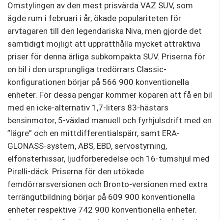
Omstylingen av den mest prisvärda VAZ SUV, som
ägde rum i februari i år, ökade populariteten för
arvtagaren till den legendariska Niva, men gjorde det
samtidigt möjligt att upprätthålla mycket attraktiva
priser för denna ärliga subkompakta SUV. Priserna för
en bil i den ursprungliga tredörrars Classic-
konfigurationen börjar på 566 900 konventionella
enheter. För dessa pengar kommer köparen att få en bil
med en icke-alternativ 1,7-liters 83-hästars
bensinmotor, 5-växlad manuell och fyrhjulsdrift med en
”lägre” och en mittdifferentialspärr, samt ERA-
GLONASS-system, ABS, EBD, servostyrning,
elfönsterhissar, ljudförberedelse och 16-tumshjul med
Pirelli-däck. Priserna för den utökade
femdörrarsversionen och Bronto-versionen med extra
terrängutbildning börjar på 609 900 konventionella
enheter respektive 742 900 konventionella enheter.