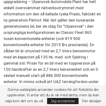
uppgradering – Ulyanovsk Automobile Plant har helt
enkelt översvämmat nätverksutrymmet med
information om den så kallade ryska Prado, faktiskt en
ny generation Patriot. När det gäller den nuvarande
generationens bil, ber de idag för ”Ulyanovsk” i den
ursprungliga konfigurationen av Classic Fleet 865
tusen konventionella enheter (och 819 900
konventionella enheter för 2019 års prestanda). En
sådan bil är utrustad med en 2,7-liters bensinmotor
med en kapacitet på 135 hk. med. och fjädring i
gammal stil. Priser för en bil med en toppversion på
150 hästkrafter av en 2,7-liters bensinenhet och en 5-
växlad manuell start på 886 000 konventionella
enheter. Vi minns också att UAZ terrängfordon under
sommaren 2019 genomgick ytterligare en
Denna webbplats använder cookies för att förbättra din
uppgradering – bilen var äntligen utrustad med en 6-
upplevelse. Vi antar att du är ok med detta, men du kan
växlad Punch Powerglide 6L50 hydromekanisk
välja bort det om du vill.
Jag accepterar
Fler detaljer