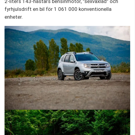
2-liters 143-hästars bensinmotor, ”sexväxlad” och
fyrhjulsdrift en bil för 1 061 000 konventionella
enheter.