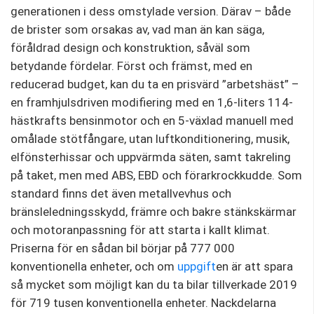
generationen i dess omstylade version. Därav – både
de brister som orsakas av, vad man än kan säga,
föråldrad design och konstruktion, såväl som
betydande fördelar. Först och främst, med en
reducerad budget, kan du ta en prisvärd ”arbetshäst” –
en framhjulsdriven modifiering med en 1,6-liters 114-
hästkrafts bensinmotor och en 5-växlad manuell med
omålade stötfångare, utan luftkonditionering, musik,
elfönsterhissar och uppvärmda säten, samt takreling
på taket, men med ABS, EBD och förarkrockkudde. Som
standard finns det även metallvevhus och
bränsleledningsskydd, främre och bakre stänkskärmar
och motoranpassning för att starta i kallt klimat.
Priserna för en sådan bil börjar på 777 000
konventionella enheter, och om
uppgift
en är att spara
så mycket som möjligt kan du ta bilar tillverkade 2019
för 719 tusen konventionella enheter. Nackdelarna