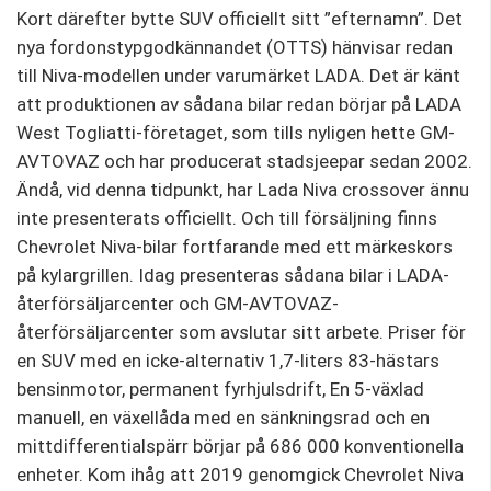
Kort därefter bytte SUV officiellt sitt ”efternamn”. Det
nya fordonstypgodkännandet (OTTS) hänvisar redan
till Niva-modellen under varumärket LADA. Det är känt
att produktionen av sådana bilar redan börjar på LADA
West Togliatti-företaget, som tills nyligen hette GM-
AVTOVAZ och har producerat stadsjeepar sedan 2002.
Ändå, vid denna tidpunkt, har Lada Niva crossover ännu
inte presenterats officiellt. Och till försäljning finns
Chevrolet Niva-bilar fortfarande med ett märkeskors
på kylargrillen. Idag presenteras sådana bilar i LADA-
återförsäljarcenter och GM-AVTOVAZ-
återförsäljarcenter som avslutar sitt arbete. Priser för
en SUV med en icke-alternativ 1,7-liters 83-hästars
bensinmotor, permanent fyrhjulsdrift, En 5-växlad
manuell, en växellåda med en sänkningsrad och en
mittdifferentialspärr börjar på 686 000 konventionella
enheter. Kom ihåg att 2019 genomgick Chevrolet Niva