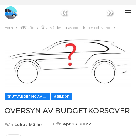
«
»
Hem
💰Bilköp
🏆 Utvärdering av egenskaper och värde
🏆 UTVÄRDERING AV EGENSKAPER OCH VÄRDE
💰BILKÖP
ÖVERSYN AV BUDGETKORSÖVER
Från
apr 23, 2022
Från
Lukas Müller