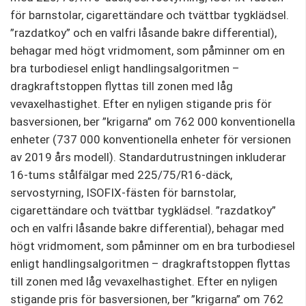
för barnstolar, cigarettändare och tvättbar tygklädsel.
”razdatkoy” och en valfri låsande bakre differential),
behagar med högt vridmoment, som påminner om en
bra turbodiesel enligt handlingsalgoritmen –
dragkraftstoppen flyttas till zonen med låg
vevaxelhastighet. Efter en nyligen stigande pris för
basversionen, ber ”krigarna” om 762 000 konventionella
enheter (737 000 konventionella enheter för versionen
av 2019 års modell). Standardutrustningen inkluderar
16-tums stålfälgar med 225/75/R16-däck,
servostyrning, ISOFIX-fästen för barnstolar,
cigarettändare och tvättbar tygklädsel. ”razdatkoy”
och en valfri låsande bakre differential), behagar med
högt vridmoment, som påminner om en bra turbodiesel
enligt handlingsalgoritmen – dragkraftstoppen flyttas
till zonen med låg vevaxelhastighet. Efter en nyligen
stigande pris för basversionen, ber ”krigarna” om 762