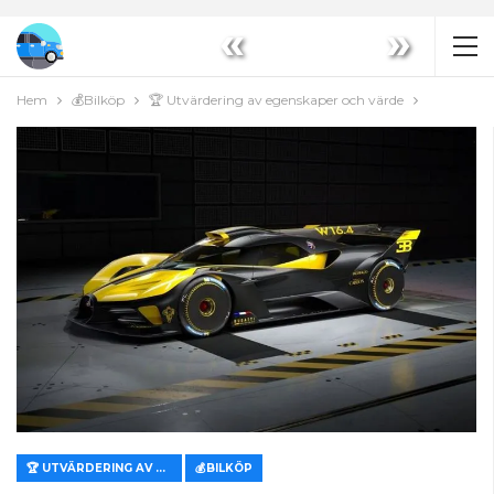
«
»
Hem
💰Bilköp
🏆 Utvärdering av egenskaper och värde
🏆 UTVÄRDERING AV EGENSKAPER OCH VÄRDE
💰BILKÖP