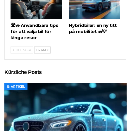
🛣️🚗 Användbara tips
Hybridbilar: en ny titt
för att välja bil för
på mobilitet 🚗💡
långa resor
TILLBAKA
FRAM
Kürzliche Posts
📝 ARTIKEL