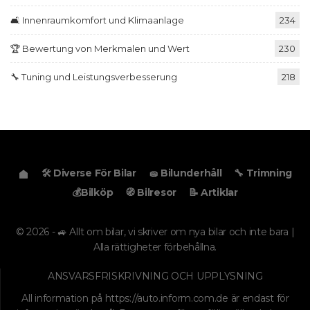
🛋️ Innenraumkomfort und Klimaanlage
234
🏆 Bewertung von Merkmalen und Wert
230
🔧 Tuning und Leistungsverbesserung
218
🛠️ Diverse För Bilar
🧽 Bilunderhåll
🔧 Trimning
💰Bilköp
🧭 Bilresor
📝 Artiklar
© 2026 - 🚙 Allt om bilar, vi skriver om nya bilar och inte bara |
Alla rättigheter förbehållna.
ANSVARSFRISKRIVNING OCH UPPLYSNING
All information på
https://auto.inform.com.de
är endast för