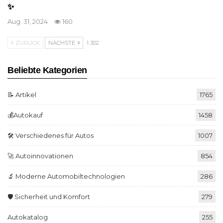
✨
Aug. 31, 2024
160
ZURÜCK
NÄCHSTE
1 302
Beliebte Kategorien
📝 Artikel
1765
💰Autokauf
1458
🛠️ Verschiedenes für Autos
1007
🚀 Autoinnovationen
854
🔬 Moderne Automobiltechnologien
286
🛡️ Sicherheit und Komfort
279
Autokatalog
255