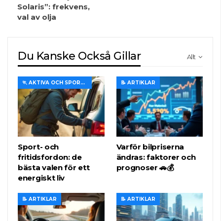
Solaris”: frekvens,
val av olja
Du Kanske Också Gillar
Allt
🏃 AKTIVA OCH SPORTIGA TURER
📝 ARTIKLAR
Sport- och
Varför bilpriserna
fritidsfordon: de
ändras: faktorer och
bästa valen för ett
prognoser 🚗💰
energiskt liv
📝 ARTIKLAR
📝 ARTIKLAR