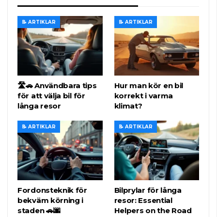
📝 ARTIKLAR
📝 ARTIKLAR
🛣️🚗 Användbara tips
Hur man kör en bil
för att välja bil för
korrekt i varma
långa resor
klimat?
📝 ARTIKLAR
📝 ARTIKLAR
Fordonsteknik för
Bilprylar för långa
bekväm körning i
resor: Essential
staden 🚗🌆
Helpers on the Road