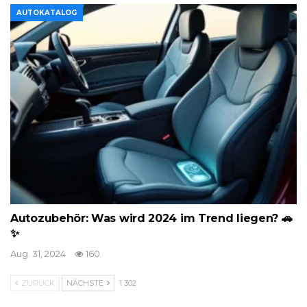
AUTOKATALOG
Autozubehör: Was wird 2024 im Trend liegen? 🚗
✨
Aug. 31, 2024
160
ZURÜCK
NÄCHSTE
1 302