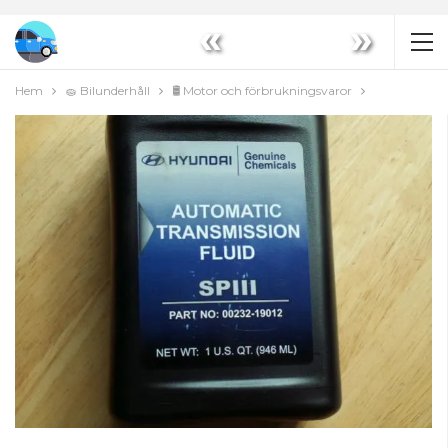
«
»
Hem
🧽 Bilunderhåll
🛢️ Motor och förbrukningsvaror