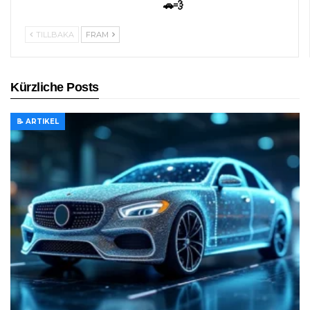
🚗💨
TILLBAKA
FRAM
Kürzliche Posts
📝 ARTIKEL