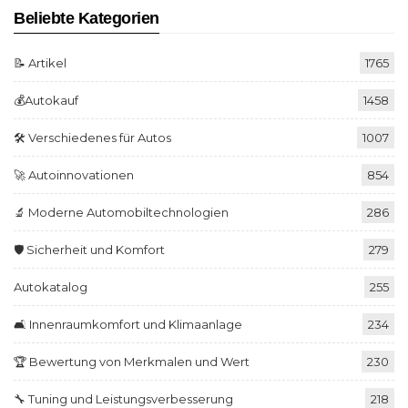
Beliebte Kategorien
📝 Artikel
1765
💰Autokauf
1458
🛠️ Verschiedenes für Autos
1007
🚀 Autoinnovationen
854
🔬 Moderne Automobiltechnologien
286
🛡️ Sicherheit und Komfort
279
Autokatalog
255
🛋️ Innenraumkomfort und Klimaanlage
234
🏆 Bewertung von Merkmalen und Wert
230
🔧 Tuning und Leistungsverbesserung
218