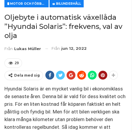
🛢️ MOTOR OCH FÖRBRUKNINGSVAROR
🧽 BILUNDERHÅLL
Oljebyte i automatisk växellåda
”Hyundai Solaris”: frekvens, val av
olja
Från
jun 12, 2022
Från
Lukas Müller
29
Dela med sig
Hyundai Solaris är en mycket vanlig bil i ekonomiklass
de senaste åren. Denna bil är vald för dess kvalitet och
pris. För en liten kostnad får köparen faktiskt en helt
pålitlig och fyndig bil. Men för att bilen verkligen ska
klara många kilometer utan problem behöver den
kontrolleras regelbundet. Så idag kommer vi att