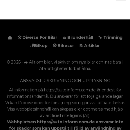
🛠️ Diverse För Bilar
🧽 Bilunderhåll
🔧 Trimning
💰Bilköp
🧭 Bilresor
📝 Artiklar
© 2026 - 🚙 Allt om bilar, vi skriver om nya bilar och inte bara |
Alla rättigheter förbehållna.
ANSVARSFRISKRIVNING OCH UPPLYSNING
All information på
https://auto.inform.com.de
är endast för
informationsändamål. Du ansvarar för att följa gällande lagar.
Vi kan få provisioner för försäljning som görs via affiliate-länkar.
Viss webbplatsinnehåll kan skapas eller optimeras med hjälp
av artificiell intelligens (AI).
Webbplatsen
https://auto.inform.com.de
ansvarar inte
för skador som kan uppstå till följd av användning av