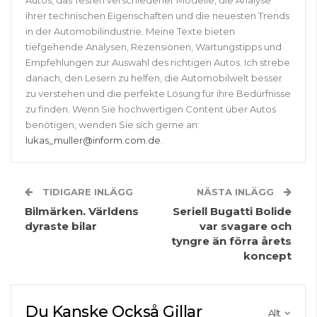
ihrer technischen Eigenschaften und die neuesten Trends
in der Automobilindustrie. Meine Texte bieten
tiefgehende Analysen, Rezensionen, Wartungstipps und
Empfehlungen zur Auswahl des richtigen Autos. Ich strebe
danach, den Lesern zu helfen, die Automobilwelt besser
zu verstehen und die perfekte Lösung für ihre Bedürfnisse
zu finden. Wenn Sie hochwertigen Content über Autos
benötigen, wenden Sie sich gerne an:
lukas_muller@inform.com.de
.
TIDIGARE INLÄGG
NÄSTA INLÄGG
Bilmärken. Världens
Seriell Bugatti Bolide
dyraste bilar
var svagare och
tyngre än förra årets
koncept
Du Kanske Också Gillar
Allt