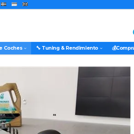
De Coches
🔧 Tuning & Rendimiento
💰Compr