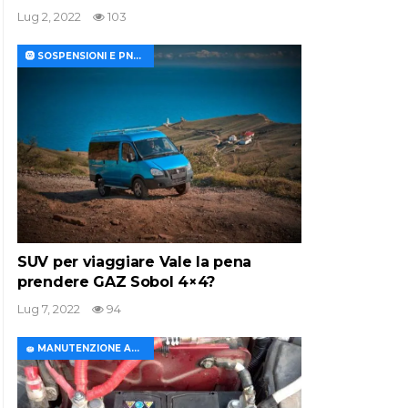
Lug 2, 2022
103
🛞 SOSPENSIONI E PNEUMATICI
SUV per viaggiare Vale la pena
prendere GAZ Sobol 4×4?
Lug 7, 2022
94
🧽 MANUTENZIONE AUTO