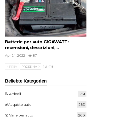
Batterie per auto GIGAWATT:
recensioni, descrizioni,…
Apr 24, 2022
87
PREV
PROSSIMA
1 di 418
Beliebte Kategorien
📝 Articoli
731
💰Acquisto auto
283
🛠️ Varie per auto
200