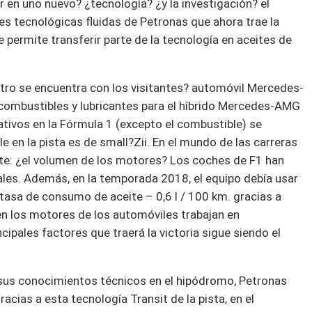
ar en uno nuevo? ¿tecnología? ¿y la investigación? el
es tecnológicas fluidas de Petronas que ahora trae la
e permite transferir parte de la tecnología en aceites de
ntro se encuentra con los visitantes? automóvil Mercedes-
ombustibles y lubricantes para el híbrido Mercedes-AMG
ivos en la Fórmula 1 (excepto el combustible) se
le en la pista es de small?Zii. En el mundo de las carreras
nte: ¿el volumen de los motores? Los coches de F1 han
es. Además, en la temporada 2018, el equipo debía usar
tasa de consumo de aceite – 0,6 l / 100 km. gracias a
 en los motores de los automóviles trabajan en
ipales factores que traerá la victoria sigue siendo el
 sus conocimientos técnicos en el hipódromo, Petronas
cias a esta tecnología Transit de la pista, en el