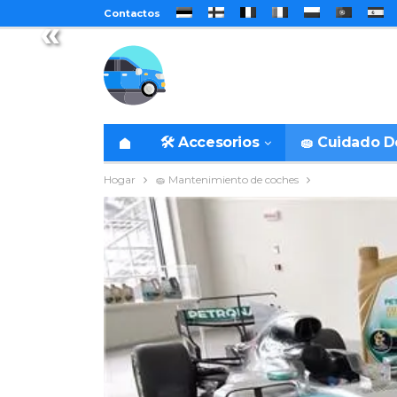
Contactos
«
🛠️ Accesorios
🧽 Cuidado 
Hogar
🧽 Mantenimiento de coches