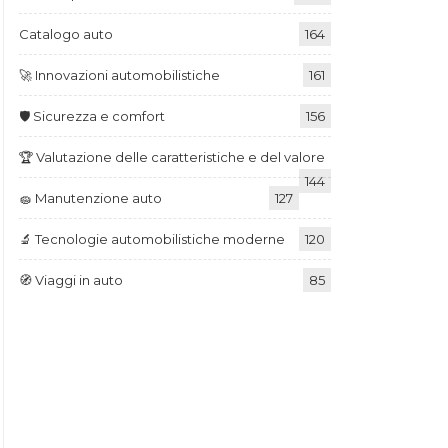
Catalogo auto
164
🚀 Innovazioni automobilistiche
161
🛡️ Sicurezza e comfort
156
🏆 Valutazione delle caratteristiche e del valore
144
🧽 Manutenzione auto
127
🔬 Tecnologie automobilistiche moderne
120
🧭 Viaggi in auto
85