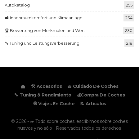
Autokatalog
255
🛋️ Innenraumkomfort und Klimaanlage
234
🏆 Bewertung von Merkmalen und Wert
230
🔧 Tuning und Leistungsverbesserung
218
🛠️ Accesorios
🧽 Cuidado De Coches
🔧 Tuning & Rendimiento
💰Compra De Coches
🧭 Viajes En Coche
📝 Artículos
© 2026 - 🚙 Todo sobre coches, escribimos sobre coches
nuevos y no sólo | Reservados todos los derechos.