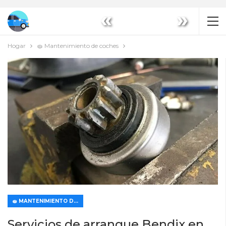
«
»
Hogar
🧽 Mantenimiento de coches
🧽 MANTENIMIENTO DE COCHES
Servicios de arranque Bendix en