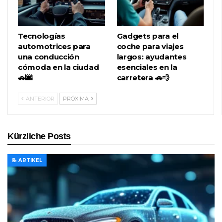
Tecnologías
Gadgets para el
automotrices para
coche para viajes
una conducción
largos: ayudantes
cómoda en la ciudad
esenciales en la
🚗🌆
carretera 🚗💨
ANTERIOR
PRÓXIMA
Kürzliche Posts
📝 ARTIKEL