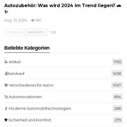
Autozubehör: Was wird 2024 im Trend liegen? 🚗
✨
Aug. 31, 2024
160
ZURÜCK
NÄCHSTE
1 302
Beliebte Kategorien
📝 Artikel
1765
💰Autokauf
1458
🛠️ Verschiedenes für Autos
1007
🚀 Autoinnovationen
854
🔬 Moderne Automobiltechnologien
286
🛡️ Sicherheit und Komfort
279