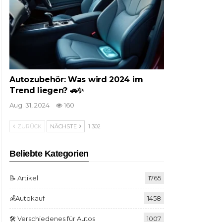
Autozubehör: Was wird 2024 im
Trend liegen? 🚗✨
Aug. 31, 2024
160
ZURÜCK
NÄCHSTE
1 302
Beliebte Kategorien
📝 Artikel
1765
💰Autokauf
1458
🛠️ Verschiedenes für Autos
1007