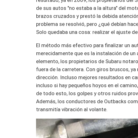
resultado, ya en 2009, los propietarios del
de sus autos "no estaba a la altura" del mo
brazos cruzados y prestó la debida atención
problema se resolvió, pero ¿qué debían hac
Solo quedaba una cosa: realizar el ajuste 
El método más efectivo para finalizar un a
merecidamente que es la instalación de un 
elemento, los propietarios de Subaru not
fuera de la carretera. Con giros bruscos, ya
dirección. Incluso mejores resultados en car
incluso si hay pequeños hoyos en el camino,
de todo esto, los golpes y otros ruidos pr
Además, los conductores de Outbacks comp
transmitía vibración al volante.