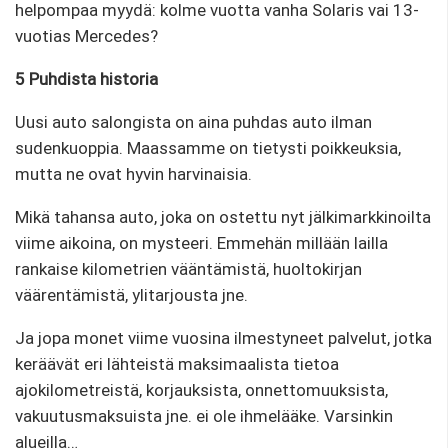
helpompaa myydä: kolme vuotta vanha Solaris vai 13-
vuotias Mercedes?
5 Puhdista historia
Uusi auto salongista on aina puhdas auto ilman
sudenkuoppia. Maassamme on tietysti poikkeuksia,
mutta ne ovat hyvin harvinaisia.
Mikä tahansa auto, joka on ostettu nyt jälkimarkkinoilta
viime aikoina, on mysteeri. Emmehän millään lailla
rankaise kilometrien vääntämistä, huoltokirjan
väärentämistä, ylitarjousta jne.
Ja jopa monet viime vuosina ilmestyneet palvelut, jotka
keräävät eri lähteistä maksimaalista tietoa
ajokilometreistä, korjauksista, onnettomuuksista,
vakuutusmaksuista jne. ei ole ihmelääke. Varsinkin
alueilla…