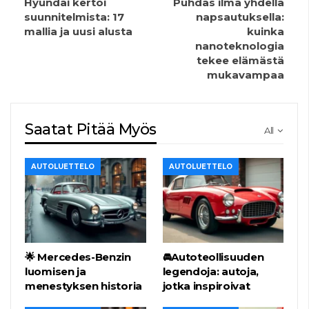
Hyundai kertoi
Puhdas ilma yhdellä
suunnitelmista: 17
napsautuksella:
mallia ja uusi alusta
kuinka
nanoteknologia
tekee elämästä
mukavampaa
Saatat Pitää Myös
All
AUTOLUETTELO
AUTOLUETTELO
🌟 Mercedes-Benzin
🚘Autoteollisuuden
luomisen ja
legendoja: autoja,
menestyksen historia
jotka inspiroivat