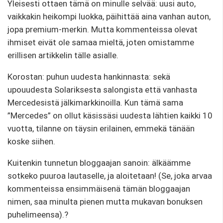
Yleisesti ottaen tämä on minulle selvää: uusi auto,
vaikkakin heikompi luokka, päihittää aina vanhan auton,
jopa premium-merkin. Mutta kommenteissa olevat
ihmiset eivät ole samaa mieltä, joten omistamme
erillisen artikkelin tälle asialle.
Korostan: puhun uudesta hankinnasta: sekä
upouudesta Solariksesta salongista että vanhasta
Mercedesistä jälkimarkkinoilla. Kun tämä sama
”Mercedes” on ollut käsissäsi uudesta lähtien kaikki 10
vuotta, tilanne on täysin erilainen, emmekä tänään
koske siihen.
Kuitenkin tunnetun bloggaajan sanoin: älkäämme
sotkeko puuroa lautaselle, ja aloitetaan! (Se, joka arvaa
kommenteissa ensimmäisenä tämän bloggaajan
nimen, saa minulta pienen mutta mukavan bonuksen
puhelimeensa).?