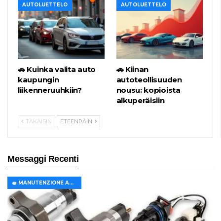
AUTOLUETTELO
AUTOLUETTELO
🚗 Kuinka valita auto
🚗 Kiinan
kaupungin
autoteollisuuden
liikenneruuhkiin?
nousu: kopioista
alkuperäisiin
TAKAISIN
ETEENPÄIN
Messaggi Recenti
🧽 MANUTENZIONE AUTO