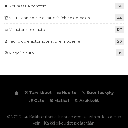
🛡️ Sicurezza e comfort
156
🏆 Valutazione delle caratteristiche e del valore
144
🧽 Manutenzione auto
127
🔬 Tecnologie automobilistiche moderne
120
🧭 Viaggi in auto
85
🛠️ Tarvikkeet
🧽 Huolto
🔧 Suorituskyky
💰 Osto
🧭 Matkat
📝 Artikkelit
© 2026 - 🚙 Kaikki autoista, kirjoitamme uusista autoista eikä
vain | Kaikki oikeudet pidätetään.