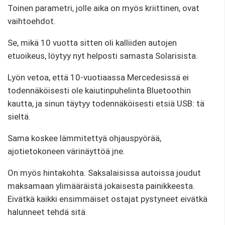
Toinen parametri, jolle aika on myös kriittinen, ovat
vaihtoehdot.
Se, mikä 10 vuotta sitten oli kalliiden autojen
etuoikeus, löytyy nyt helposti samasta Solarisista.
Lyön vetoa, että 10-vuotiaassa Mercedesissä ei
todennäköisesti ole kaiutinpuhelinta Bluetoothin
kautta, ja sinun täytyy todennäköisesti etsiä USB: tä
sieltä.
Sama koskee lämmitettyä ohjauspyörää,
ajotietokoneen värinäyttöä jne.
On myös hintakohta. Saksalaisissa autoissa joudut
maksamaan ylimääräistä jokaisesta painikkeesta.
Eivätkä kaikki ensimmäiset ostajat pystyneet eivätkä
halunneet tehdä sitä.