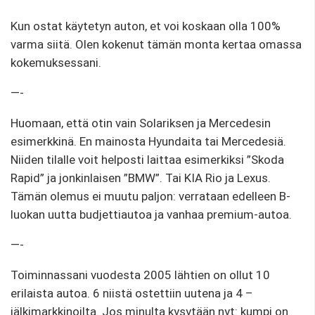
Kun ostat käytetyn auton, et voi koskaan olla 100%
varma siitä. Olen kokenut tämän monta kertaa omassa
kokemuksessani.
—-
Huomaan, että otin vain Solariksen ja Mercedesin
esimerkkinä. En mainosta Hyundaita tai Mercedesiä.
Niiden tilalle voit helposti laittaa esimerkiksi ”Skoda
Rapid” ja jonkinlaisen ”BMW”. Tai KIA Rio ja Lexus.
Tämän olemus ei muutu paljon: verrataan edelleen B-
luokan uutta budjettiautoa ja vanhaa premium-autoa.
—-
Toiminnassani vuodesta 2005 lähtien on ollut 10
erilaista autoa. 6 niistä ostettiin uutena ja 4 –
jälkimarkkinoilta. Jos minulta kysytään nyt: kumpi on