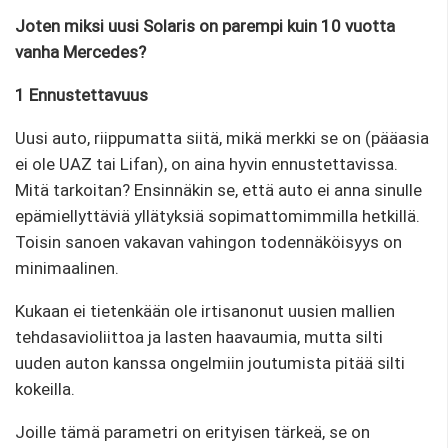
Joten miksi uusi Solaris on parempi kuin 10 vuotta
vanha Mercedes?
1 Ennustettavuus
Uusi auto, riippumatta siitä, mikä merkki se on (pääasia
ei ole UAZ tai Lifan), on aina hyvin ennustettavissa.
Mitä tarkoitan? Ensinnäkin se, että auto ei anna sinulle
epämiellyttäviä yllätyksiä sopimattomimmilla hetkillä.
Toisin sanoen vakavan vahingon todennäköisyys on
minimaalinen.
Kukaan ei tietenkään ole irtisanonut uusien mallien
tehdasavioliittoa ja lasten haavaumia, mutta silti
uuden auton kanssa ongelmiin joutumista pitää silti
kokeilla.
Joille tämä parametri on erityisen tärkeä, se on