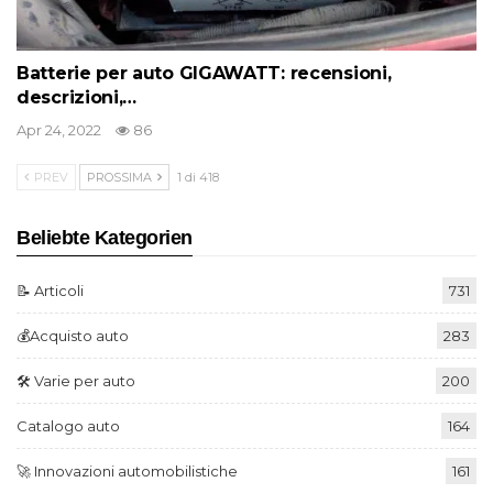
Batterie per auto GIGAWATT: recensioni,
descrizioni,…
Apr 24, 2022
86
PREV
PROSSIMA
1 di 418
Beliebte Kategorien
📝 Articoli
731
💰Acquisto auto
283
🛠️ Varie per auto
200
Catalogo auto
164
🚀 Innovazioni automobilistiche
161