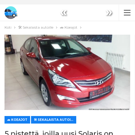
«
»
Koti
🛠️ Sekalaista autoille
🚗 Koeajot
🚗 KOEAJOT
🛠️ SEKALAISTA AUTOILLE
5 pistettä, joilla uusi Solaris on