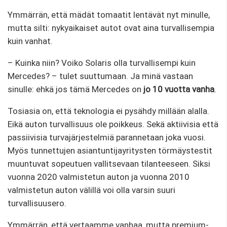
Ymmärrän, että mädät tomaatit lentävät nyt minulle,
mutta silti: nykyaikaiset autot ovat aina turvallisempia
kuin vanhat.
– Kuinka niin? Voiko Solaris olla turvallisempi kuin
Mercedes? – tulet suuttumaan. Ja minä vastaan ​​
sinulle: ehkä jos tämä Mercedes on
jo 10 vuotta vanha
.
Tosiasia on, että teknologia ei pysähdy millään alalla.
Eikä auton turvallisuus ole poikkeus. Sekä aktiivisia että
passiivisia turvajärjestelmiä parannetaan joka vuosi.
Myös tunnettujen asiantuntijayritysten törmäystestit
muuntuvat sopeutuen vallitsevaan tilanteeseen. Siksi
vuonna 2020 valmistetun auton ja vuonna 2010
valmistetun auton välillä voi olla varsin suuri
turvallisuusero.
Ymmärrän, että vertaamme vanhaa, mutta premium-