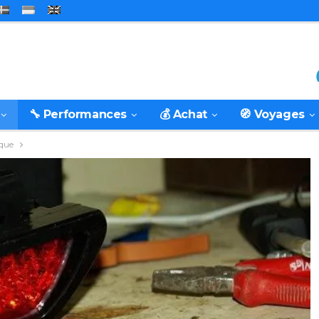
🔧 Performances
💰 Achat
🧭 Voyages
ique