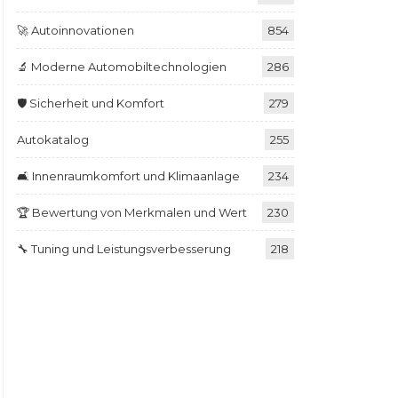
🚀 Autoinnovationen
854
🔬 Moderne Automobiltechnologien
286
🛡️ Sicherheit und Komfort
279
Autokatalog
255
🛋️ Innenraumkomfort und Klimaanlage
234
🏆 Bewertung von Merkmalen und Wert
230
🔧 Tuning und Leistungsverbesserung
218