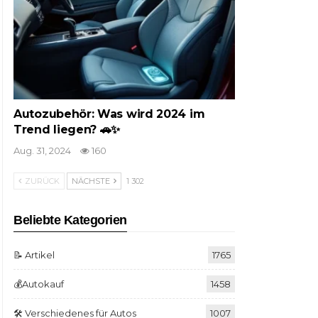
Autozubehör: Was wird 2024 im
Trend liegen? 🚗✨
Aug. 31, 2024
160
ZURÜCK
NÄCHSTE
1 302
Beliebte Kategorien
📝 Artikel
1765
💰Autokauf
1458
🛠️ Verschiedenes für Autos
1007