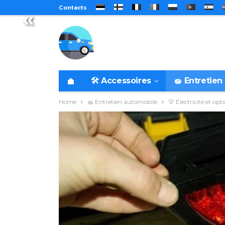
Contacts
«
🛠️ Accessoires
🧽 Entretien
Home
🧽 Entretien automobile
💡 Électricité et opt