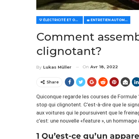
💡 ÉLECTRICITÉ ET OPTIQUE
🧽 ENTRETIEN AUTOMOBILE
Comment assemble
clignotant?
On
Avr 18, 2022
By
Lukas Müller
Share
Quiconque regarde les courses de Formule 
stop qui clignotent. C’est-à-dire que le sig
aux voitures qui le poursuivent que le frein
c’est: une nouvelle «feature », un hommag
1 Qu’est-ce qu’un appare