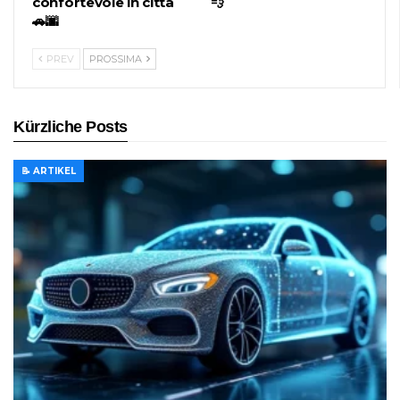
confortevole in città
💨
🚗🌆
PREV
PROSSIMA
Kürzliche Posts
📝 ARTIKEL