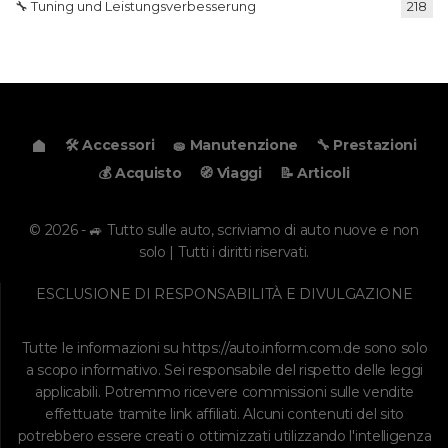
🔧 Tuning und Leistungsverbesserung
218
🛠️ Accessori
🧽 Manutenzione
🔧 Prestazioni
💰 Acquisto
🧭 Viaggi
📝 Articoli
© 2026 - 🚙 Tutto sulle auto, scriviamo di auto nuove e non
solo | Tutti i diritti riservati.
ESCLUSIONE DI RESPONSABILITÀ E DIVULGAZIONE
Tutte le informazioni su
https://auto.inform.com.de
sono solo
a scopo informativo. Sei responsabile del rispetto delle leggi
applicabili. Potremmo ricevere commissioni sulle vendite
effettuate tramite link affiliati. Alcuni contenuti del sito
potrebbero essere creati o ottimizzati utilizzando l'intelligenza