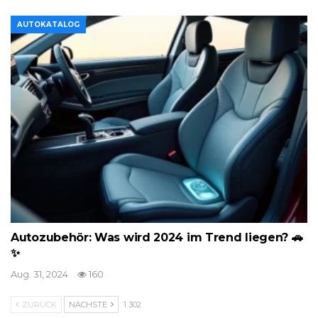
AUTOKATALOG
Autozubehör: Was wird 2024 im Trend liegen? 🚗
✨
Aug. 31, 2024
160
ZURÜCK
NÄCHSTE
1 302