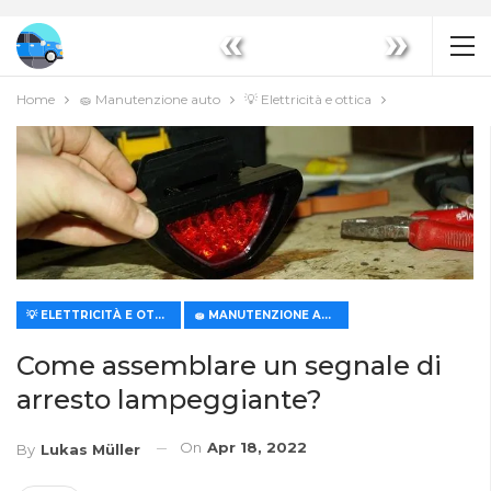
«
»
Home
🧽 Manutenzione auto
💡 Elettricità e ottica
💡 ELETTRICITÀ E OTTICA
🧽 MANUTENZIONE AUTO
Come assemblare un segnale di
arresto lampeggiante?
On
Apr 18, 2022
By
Lukas Müller