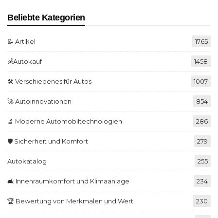
Beliebte Kategorien
📝 Artikel
1765
💰Autokauf
1458
🛠️ Verschiedenes für Autos
1007
🚀 Autoinnovationen
854
🔬 Moderne Automobiltechnologien
286
🛡️ Sicherheit und Komfort
279
Autokatalog
255
🛋️ Innenraumkomfort und Klimaanlage
234
🏆 Bewertung von Merkmalen und Wert
230