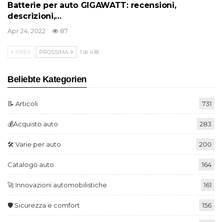
Batterie per auto GIGAWATT: recensioni,
descrizioni,…
Apr 24, 2022
87
PREV
PROSSIMA
1 di 418
Beliebte Kategorien
📝 Articoli
731
💰Acquisto auto
283
🛠️ Varie per auto
200
Catalogo auto
164
🚀 Innovazioni automobilistiche
161
🛡️ Sicurezza e comfort
156