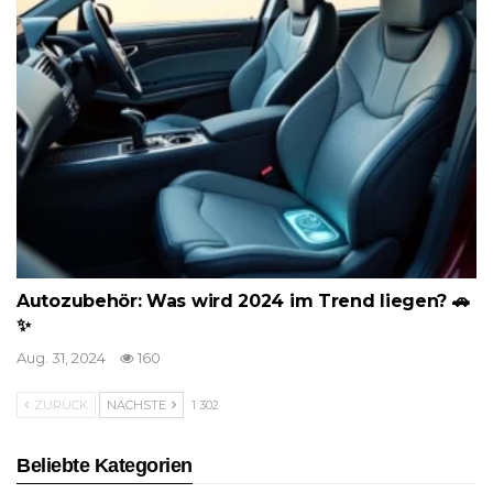
Autozubehör: Was wird 2024 im Trend liegen? 🚗
✨
Aug. 31, 2024
160
ZURÜCK
NÄCHSTE
1 302
Beliebte Kategorien