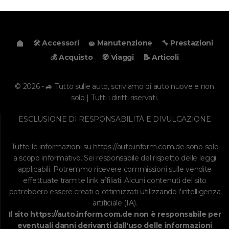
🛠️ Accessori
🧽 Manutenzione
🔧 Prestazioni
💰 Acquisto
🧭 Viaggi
📝 Articoli
© 2026 - 🚙 Tutto sulle auto, scriviamo di auto nuove e non
solo | Tutti i diritti riservati.
ESCLUSIONE DI RESPONSABILITÀ E DIVULGAZIONE
Tutte le informazioni su
https://auto.inform.com.de
sono solo
a scopo informativo. Sei responsabile del rispetto delle leggi
applicabili. Potremmo ricevere commissioni sulle vendite
effettuate tramite link affiliati. Alcuni contenuti del sito
potrebbero essere creati o ottimizzati utilizzando l'intelligenza
artificiale (IA).
Il sito
https://auto.inform.com.de
non è responsabile per
eventuali danni derivanti dall'uso delle informazioni