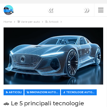
«
»
Home
🛠️ Varie per auto
📝 Articoli
📝 ARTICOLI
🚀 INNOVAZIONI AUTOMOBILISTICHE
🔬 TECNOLOGIE AUTOMOBILISTICHE MODERNE
🚗 Le 5 principali tecnologie