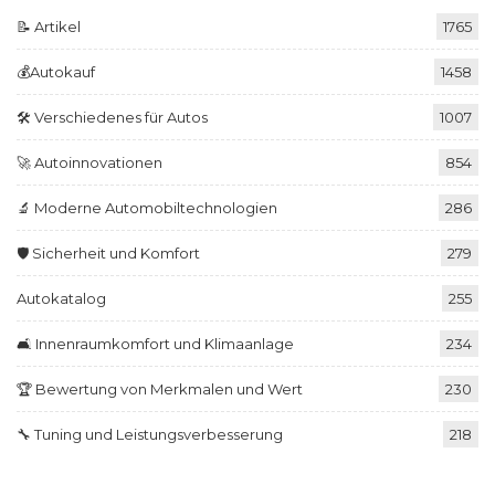
📝 Artikel
1765
💰Autokauf
1458
🛠️ Verschiedenes für Autos
1007
🚀 Autoinnovationen
854
🔬 Moderne Automobiltechnologien
286
🛡️ Sicherheit und Komfort
279
Autokatalog
255
🛋️ Innenraumkomfort und Klimaanlage
234
🏆 Bewertung von Merkmalen und Wert
230
🔧 Tuning und Leistungsverbesserung
218