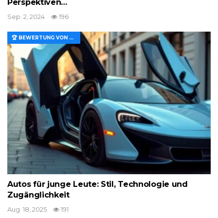
Perspektiven…
Sep. 2, 2024
196
🏆 BEWERTUNG VON MERKMALEN UND WERT
Autos für junge Leute: Stil, Technologie und
Zugänglichkeit
Aug. 18, 2025
191