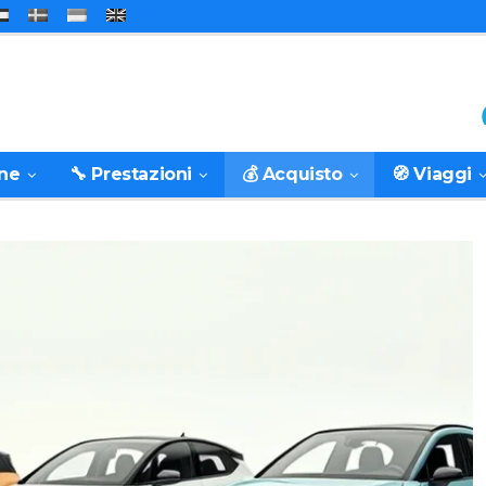
one
🔧 Prestazioni
💰 Acquisto
🧭 Viaggi