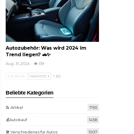
Autozubehör: Was wird 2024 im
Trend liegen? 🚗✨
Aug. 31, 2024
159
ZURÜCK
NÄCHSTE
1 302
Beliebte Kategorien
📝 Artikel
1765
💰Autokauf
1458
🛠️ Verschiedenes für Autos
1007