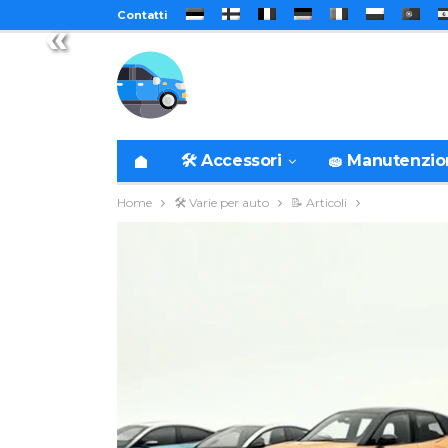
Contatti
«
🛠️ Accessori
🧽 Manutenzi
Home
🛠️ Varie per auto
📝 Articoli