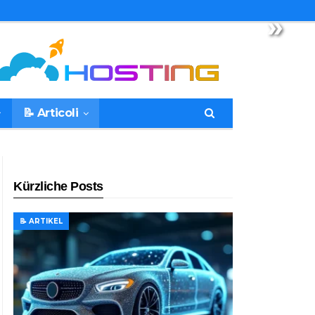
»
📝 Articoli
Kürzliche Posts
📝 ARTIKEL