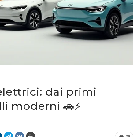
elettrici: dai primi
lli moderni 🚗⚡
26