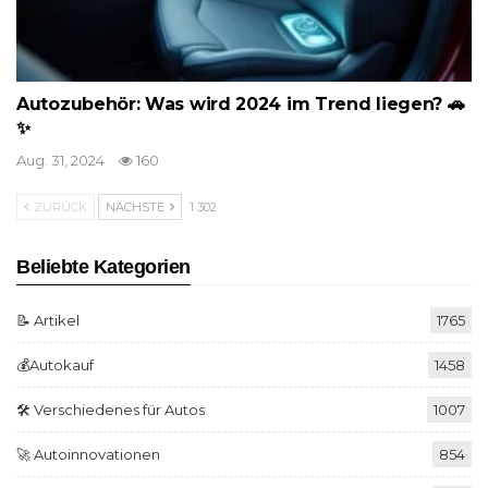
Autozubehör: Was wird 2024 im Trend liegen? 🚗
✨
Aug. 31, 2024
160
ZURÜCK
NÄCHSTE
1 302
Beliebte Kategorien
📝 Artikel
1765
💰Autokauf
1458
🛠️ Verschiedenes für Autos
1007
🚀 Autoinnovationen
854