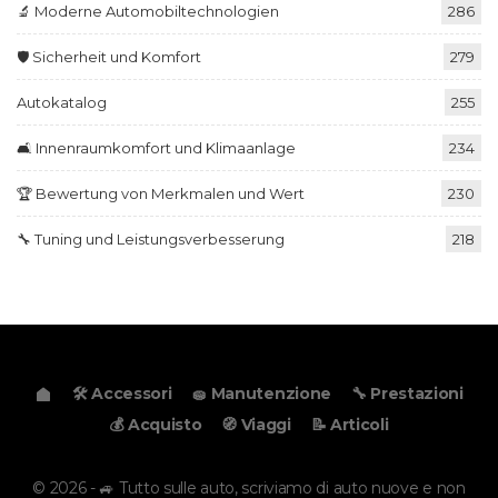
🔬 Moderne Automobiltechnologien
286
🛡️ Sicherheit und Komfort
279
Autokatalog
255
🛋️ Innenraumkomfort und Klimaanlage
234
🏆 Bewertung von Merkmalen und Wert
230
🔧 Tuning und Leistungsverbesserung
218
🛠️ Accessori
🧽 Manutenzione
🔧 Prestazioni
💰 Acquisto
🧭 Viaggi
📝 Articoli
© 2026 - 🚙 Tutto sulle auto, scriviamo di auto nuove e non