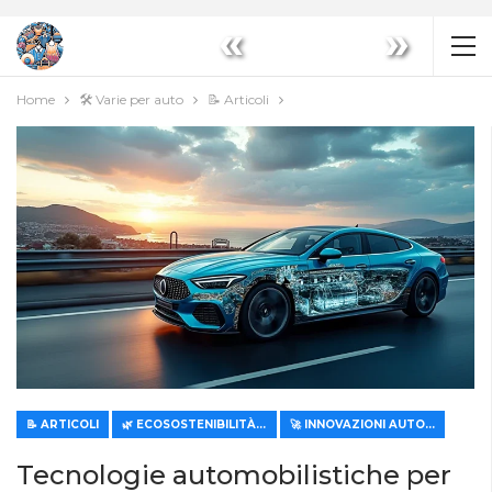
«
»
Home
🛠️ Varie per auto
📝 Articoli
📝 ARTICOLI
🌿 ECOSOSTENIBILITÀ ED ECONOMICITÀ
🚀 INNOVAZIONI AUTOMOBILISTICHE
Tecnologie automobilistiche per