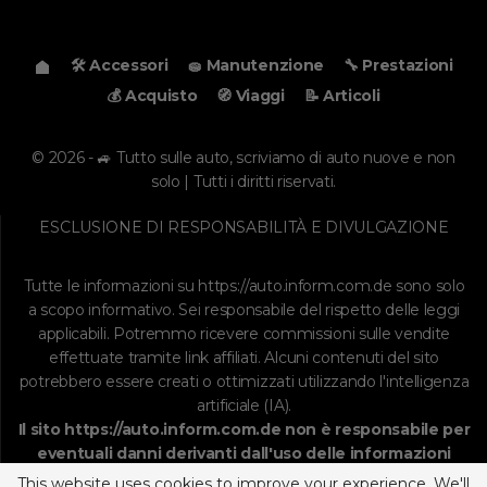
🛠️ Accessori
🧽 Manutenzione
🔧 Prestazioni
💰 Acquisto
🧭 Viaggi
📝 Articoli
© 2026 - 🚙 Tutto sulle auto, scriviamo di auto nuove e non
solo | Tutti i diritti riservati.
ESCLUSIONE DI RESPONSABILITÀ E DIVULGAZIONE
Tutte le informazioni su
https://auto.inform.com.de
sono solo
a scopo informativo. Sei responsabile del rispetto delle leggi
applicabili. Potremmo ricevere commissioni sulle vendite
effettuate tramite link affiliati. Alcuni contenuti del sito
potrebbero essere creati o ottimizzati utilizzando l'intelligenza
artificiale (IA).
Il sito
https://auto.inform.com.de
non è responsabile per
eventuali danni derivanti dall'uso delle informazioni
fornite. Continuando, accetti il
disclaimer
, la
politica
This website uses cookies to improve your experience. We'll