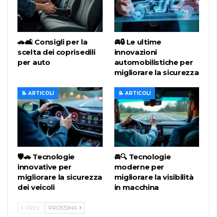
🚗🛋️ Consigli per la
🚘🔒 Le ultime
scelta dei coprisedili
innovazioni
per auto
automobilistiche per
migliorare la sicurezza
📝 ARTICOLI
📝 ARTICOLI
🛡️🚗 Tecnologie
🚘🔍 Tecnologie
innovative per
moderne per
migliorare la sicurezza
migliorare la visibilità
dei veicoli
in macchina
PREV
PROSSIMA