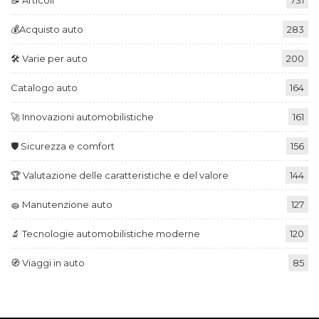
📝 Articoli
731
💰Acquisto auto
283
🛠️ Varie per auto
200
Catalogo auto
164
🚀 Innovazioni automobilistiche
161
🛡️ Sicurezza e comfort
156
🏆 Valutazione delle caratteristiche e del valore
144
🧽 Manutenzione auto
127
🔬 Tecnologie automobilistiche moderne
120
🧭 Viaggi in auto
85