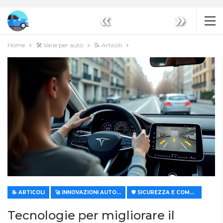
«
»
Home
🛠️ Varie per auto
📝 Articoli
📝 ARTICOLI
🚀 INNOVAZIONI AUTOMOBILISTICHE
🛡️ SICUREZZA E COMFORT
Tecnologie per migliorare il