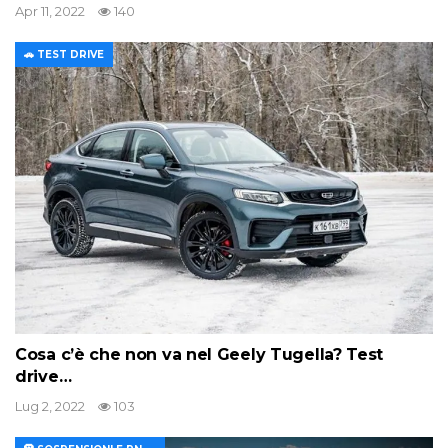
Apr 11, 2022
140
🚗 TEST DRIVE
Cosa c’è che non va nel Geely Tugella? Test
drive…
Lug 2, 2022
103