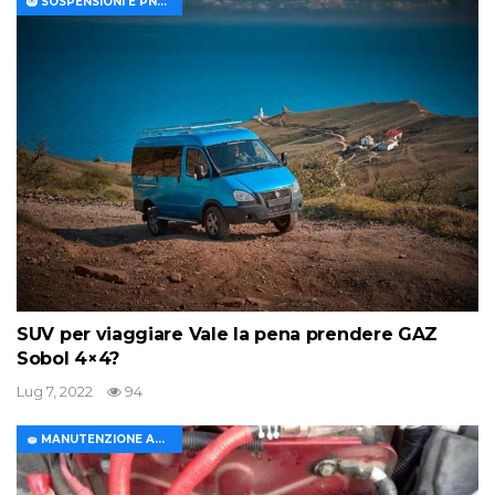
🛞 SOSPENSIONI E PNEUMATICI
SUV per viaggiare Vale la pena prendere GAZ
Sobol 4×4?
Lug 7, 2022
94
🧽 MANUTENZIONE AUTO