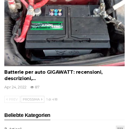
Batterie per auto GIGAWATT: recensioni,
descrizioni,…
Apr 24, 2022
87
PREV
PROSSIMA
1 di 418
Beliebte Kategorien