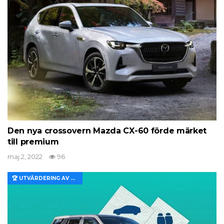
Den nya crossovern Mazda CX-60 förde märket
till premium
maj 2, 2022
96
🏆 UTVÄRDERING AV EGENSKAPER OCH VÄRDE