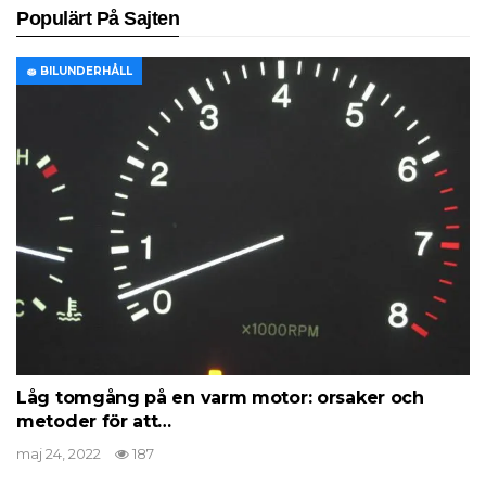
Populärt På Sajten
🧽 BILUNDERHÅLL
Låg tomgång på en varm motor: orsaker och
metoder för att…
maj 24, 2022
187