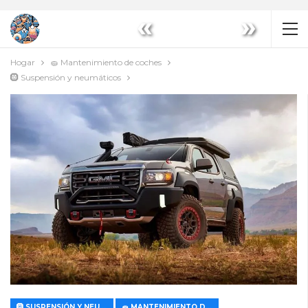
«
»
Hogar
🧽 Mantenimiento de coches
🛞 Suspensión y neumáticos
🛞 SUSPENSIÓN Y NEUMÁTICOS
🧽 MANTENIMIENTO DE COCHES