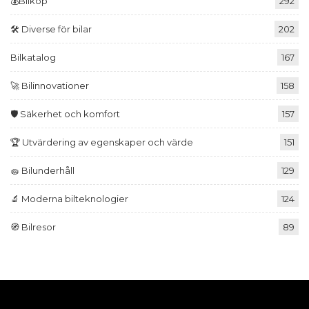
💰Bilköp
292
🛠️ Diverse för bilar
202
Bilkatalog
167
🚀 Bilinnovationer
158
🛡️ Säkerhet och komfort
157
🏆 Utvärdering av egenskaper och värde
151
🧽 Bilunderhåll
129
🔬 Moderna bilteknologier
124
🧭 Bilresor
89