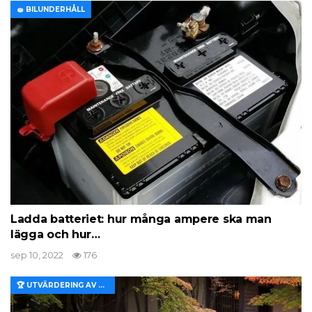
🧽 BILUNDERHÅLL
Ladda batteriet: hur många ampere ska man
lägga och hur…
sep 10, 2022
176
🏆 UTVÄRDERING AV EGENSKAPER OCH VÄRDE