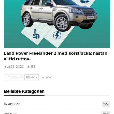
Land Rover Freelander 2 med körsträcka: nästan
alltid ruttna…
maj 29, 2022
83
TILLBAKA
FRAM
1 av 414
Beliebte Kategorien
📝 Artiklar
722