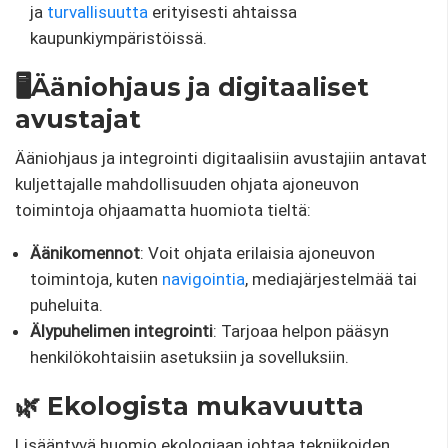
ja
turvallisuutta
erityisesti ahtaissa
kaupunkiympäristöissä.
🖥️Ääniohjaus ja digitaaliset
avustajat
Ääniohjaus ja integrointi digitaalisiin avustajiin antavat
kuljettajalle mahdollisuuden ohjata ajoneuvon
toimintoja ohjaamatta huomiota tieltä:
Äänikomennot
: Voit ohjata erilaisia ​​ajoneuvon
toimintoja, kuten
navigointia
, mediajärjestelmää tai
puheluita.
Älypuhelimen integrointi
: Tarjoaa helpon pääsyn
henkilökohtaisiin asetuksiin ja sovelluksiin.
🌿 Ekologista mukavuutta
Lisääntyvä huomio ekologiaan johtaa tekniikoiden