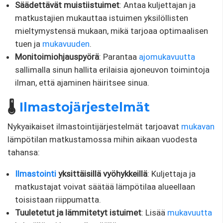
Säädettävät muistiistuimet
: Antaa kuljettajan ja
matkustajien mukauttaa istuimen yksilöllisten
mieltymystensä mukaan, mikä tarjoaa optimaalisen
tuen ja
mukavuuden
.
Monitoimiohjauspyörä
: Parantaa
ajomukavuutta
sallimalla sinun hallita erilaisia ​​ajoneuvon toimintoja
ilman, että ajaminen häiritsee sinua.
🌡️
Ilmastojärjestelmät
Nykyaikaiset ilmastointijärjestelmät tarjoavat
mukavan
lämpötilan matkustamossa mihin aikaan vuodesta
tahansa:
Ilmastointi
yksittäisillä vyöhykkeillä
: Kuljettaja ja
matkustajat voivat säätää lämpötilaa alueellaan
toisistaan ​​riippumatta.
Tuuletetut ja lämmitetyt istuimet
: Lisää
mukavuutta