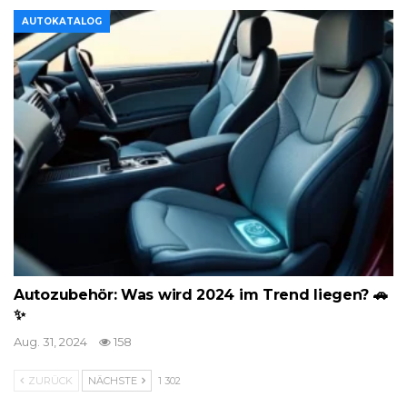
AUTOKATALOG
Autozubehör: Was wird 2024 im Trend liegen? 🚗
✨
Aug. 31, 2024
158
ZURÜCK
NÄCHSTE
1 302