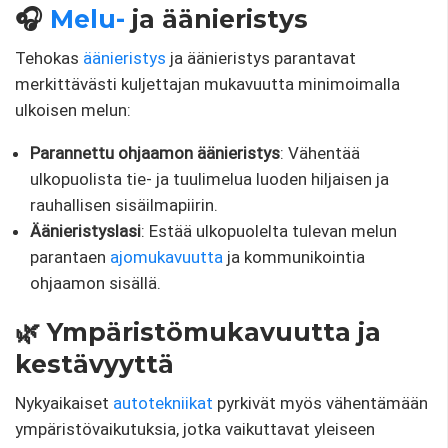
🎧
Melu-
ja äänieristys
Tehokas
äänieristys
ja äänieristys parantavat
merkittävästi kuljettajan mukavuutta minimoimalla
ulkoisen melun:
Parannettu ohjaamon äänieristys
: Vähentää
ulkopuolista tie- ja tuulimelua luoden hiljaisen ja
rauhallisen sisäilmapiirin.
Äänieristyslasi
: Estää ulkopuolelta tulevan melun
parantaen
ajomukavuutta
ja kommunikointia
ohjaamon sisällä.
🌿 Ympäristömukavuutta ja
kestävyyttä
Nykyaikaiset
autotekniikat
pyrkivät myös vähentämään
ympäristövaikutuksia, jotka vaikuttavat yleiseen