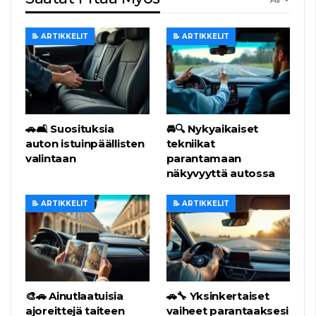
📝 ARTIKKELIT
📝 ARTIKKELIT
🚗🛋️ Suosituksia
🚘🔍 Nykyaikaiset
auton istuinpäällisten
tekniikat
valintaan
parantamaan
näkyvyyttä autossa
📝 ARTIKKELIT
📝 ARTIKKELIT
🎨🚗 Ainutlaatuisia
🚗🔧 Yksinkertaiset
ajoreittejä taiteen
vaiheet parantaaksesi