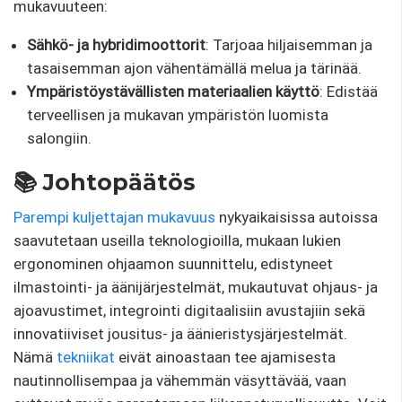
mukavuuteen:
Sähkö- ja hybridimoottorit
: Tarjoaa hiljaisemman ja
tasaisemman ajon vähentämällä melua ja tärinää.
Ympäristöystävällisten materiaalien käyttö
: Edistää
terveellisen ja mukavan ympäristön luomista
salongiin.
📚 Johtopäätös
Parempi kuljettajan mukavuus
nykyaikaisissa autoissa
saavutetaan useilla teknologioilla, mukaan lukien
ergonominen ohjaamon suunnittelu, edistyneet
ilmastointi- ja äänijärjestelmät, mukautuvat ohjaus- ja
ajoavustimet, integrointi digitaalisiin avustajiin sekä
innovatiiviset jousitus- ja äänieristysjärjestelmät.
Nämä
tekniikat
eivät ainoastaan ​​tee ajamisesta
nautinnollisempaa ja vähemmän väsyttävää, vaan