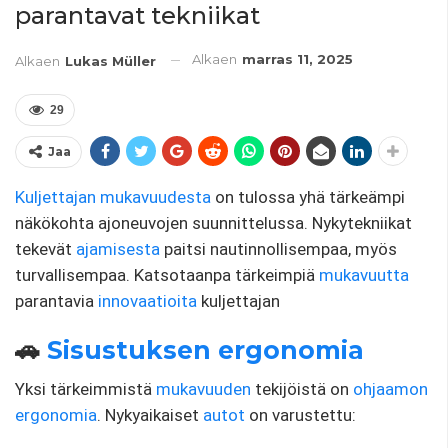
parantavat tekniikat
Alkaen
marras 11, 2025
Alkaen
Lukas Müller
29
Jaa
Kuljettajan mukavuudesta
on tulossa yhä tärkeämpi
näkökohta ajoneuvojen suunnittelussa. Nykytekniikat
tekevät
ajamisesta
paitsi nautinnollisempaa, myös
turvallisempaa. Katsotaanpa tärkeimpiä
mukavuutta
parantavia
innovaatioita
kuljettajan
🚗
Sisustuksen ergonomia
Yksi tärkeimmistä
mukavuuden
tekijöistä on
ohjaamon
ergonomia
. Nykyaikaiset
autot
on varustettu: