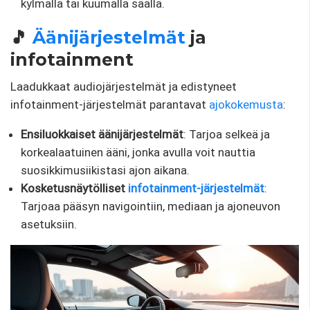
kylmällä tai kuumalla säällä.
🎵
Äänijärjestelmät
ja
infotainment
Laadukkaat audiojärjestelmät ja edistyneet
infotainment-järjestelmät parantavat
ajokokemusta
:
Ensiluokkaiset äänijärjestelmät
: Tarjoa selkeä ja
korkealaatuinen ääni, jonka avulla voit nauttia
suosikkimusiikistasi ajon aikana.
Kosketusnäytölliset
infotainment-järjestelmät
:
Tarjoaa pääsyn navigointiin, mediaan ja ajoneuvon
asetuksiin.