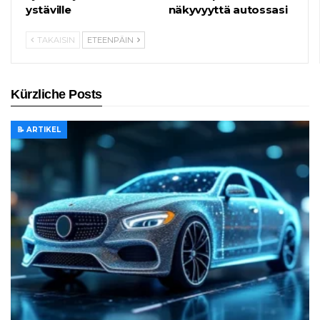
ystäville
näkyvyyttä autossasi
TAKAISIN
ETEENPÄIN
Kürzliche Posts
📝 ARTIKEL