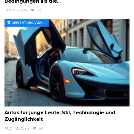
Bedingungen als die…
Jan. 8, 2026
187
🏆 BEWERTUNG VON MERKMALEN UND WERT
Autos für junge Leute: Stil, Technologie und
Zugänglichkeit
Aug. 18, 2025
184