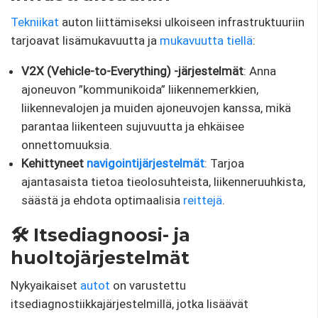
Tekniikat
auton liittämiseksi ulkoiseen infrastruktuuriin
tarjoavat lisämukavuutta ja
mukavuutta tiellä
:
V2X (Vehicle-to-Everything) -järjestelmät
: Anna
ajoneuvon ”kommunikoida” liikennemerkkien,
liikennevalojen ja muiden ajoneuvojen kanssa, mikä
parantaa liikenteen sujuvuutta ja ehkäisee
onnettomuuksia.
Kehittyneet
navigointijärjestelmät
: Tarjoa
ajantasaista tietoa tieolosuhteista, liikenneruuhkista,
säästä ja ehdota optimaalisia
reittejä
.
🛠️ Itsediagnoosi- ja
huoltojärjestelmät
Nykyaikaiset
autot
on varustettu
itsediagnostiikkajärjestelmillä, jotka lisäävät