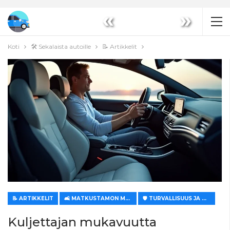
«
»
Koti
🛠️ Sekalaista autoille
📝 Artikkelit
📝 ARTIKKELIT
🛋️ MATKUSTAMON MUKAVUUS JA ILMASTOINTI
🛡️ TURVALLISUUS JA MUKAVUUS
Kuljettajan mukavuutta