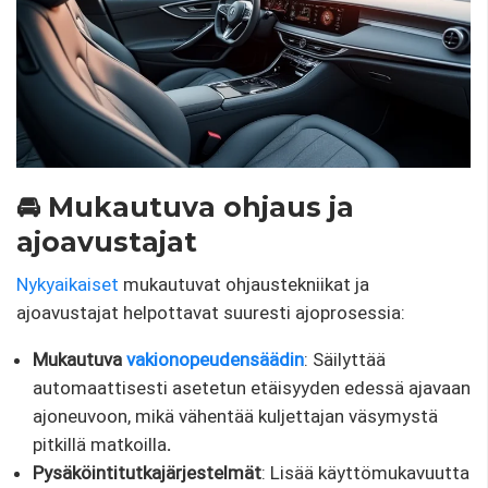
🚘 Mukautuva ohjaus ja
ajoavustajat
Nykyaikaiset
mukautuvat ohjaustekniikat ja
ajoavustajat helpottavat suuresti ajoprosessia:
Mukautuva
vakionopeudensäädin
: Säilyttää
automaattisesti asetetun etäisyyden edessä ajavaan
ajoneuvoon, mikä vähentää kuljettajan väsymystä
pitkillä matkoilla
.
Pysäköintitutkajärjestelmät
: Lisää käyttömukavuutta