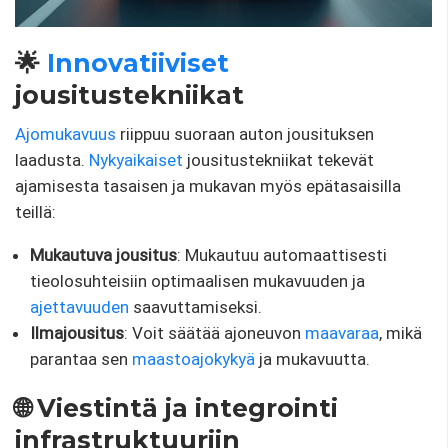
🌟
Innovatiiviset
jousitustekniikat
Ajomukavuus
riippuu suoraan auton jousituksen
laadusta.
Nykyaikaiset
jousitustekniikat tekevät
ajamisesta tasaisen ja mukavan myös epätasaisilla
teillä:
Mukautuva jousitus
: Mukautuu automaattisesti
tieolosuhteisiin optimaalisen mukavuuden ja
ajettavuuden
saavuttamiseksi.
Ilmajousitus
: Voit säätää ajoneuvon
maavaraa
, mikä
parantaa sen
maastoajokykyä
ja mukavuutta.
🌐 Viestintä ja integrointi
infrastruktuuriin