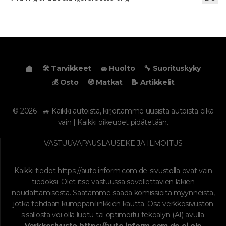
🛠️ Tarvikkeet
🧽 Huolto
🔧 Suorituskyky
💰 Osto
🧭 Matkat
📝 Artikkelit
© 2026 - 🚙 Kaikki autoista, kirjoitamme uusista autoista eikä
vain | Kaikki oikeudet pidätetään.
VASTUUVAPAUSLAUSEKE JA ILMOITUS
Kaikki tiedot
https://auto.inform.com.de
-sivustolla ovat vain
tiedoksi. Olet itse vastuussa sovellettavien lakien
noudattamisesta. Saatamme saada komissioita myynneistä,
jotka tehdään kumppanilinkkien kautta. Osa verkkosivuston
sisällöstä voi olla luotu tai optimoitu tekoälyn (AI) avulla.
Verkkosivusto
https://auto.inform.com.de
ei ole