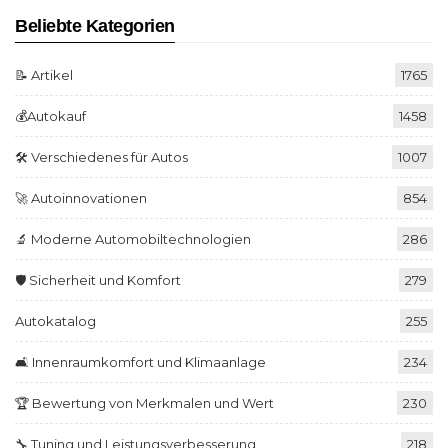
Beliebte Kategorien
📝 Artikel
1765
💰Autokauf
1458
🛠️ Verschiedenes für Autos
1007
🚀 Autoinnovationen
854
🔬 Moderne Automobiltechnologien
286
🛡️ Sicherheit und Komfort
279
Autokatalog
255
🛋️ Innenraumkomfort und Klimaanlage
234
🏆 Bewertung von Merkmalen und Wert
230
🔧 Tuning und Leistungsverbesserung
218