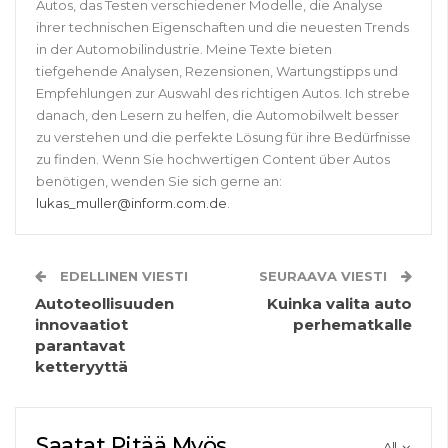
Autos, das Testen verschiedener Modelle, die Analyse
ihrer technischen Eigenschaften und die neuesten Trends
in der Automobilindustrie. Meine Texte bieten
tiefgehende Analysen, Rezensionen, Wartungstipps und
Empfehlungen zur Auswahl des richtigen Autos. Ich strebe
danach, den Lesern zu helfen, die Automobilwelt besser
zu verstehen und die perfekte Lösung für ihre Bedürfnisse
zu finden. Wenn Sie hochwertigen Content über Autos
benötigen, wenden Sie sich gerne an:
lukas_muller@inform.com.de
.
EDELLINEN VIESTI
SEURAAVA VIESTI
Autoteollisuuden
Kuinka valita auto
innovaatiot
perhematkalle
parantavat
ketteryyttä
Saatat Pitää Myös
All