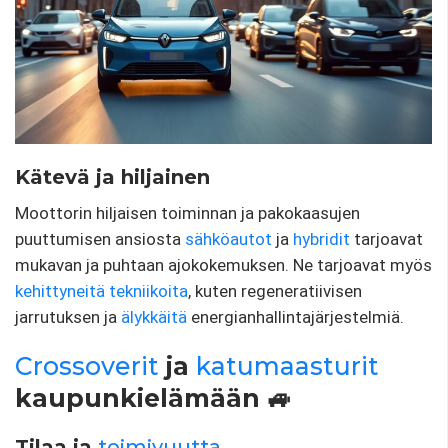
Kätevä ja hiljainen
Moottorin hiljaisen toiminnan ja pakokaasujen
puuttumisen ansiosta
sähköautot
ja
hybridit
tarjoavat
mukavan ja puhtaan ajokokemuksen. Ne tarjoavat myös
kehittyneitä tekniikoita
, kuten regeneratiivisen
jarrutuksen ja
älykkäitä
energianhallintajärjestelmiä.
Crossoverit
ja
katumaasturit
kaupunkielämään 🚙
Tilaa ja
toimivuutta