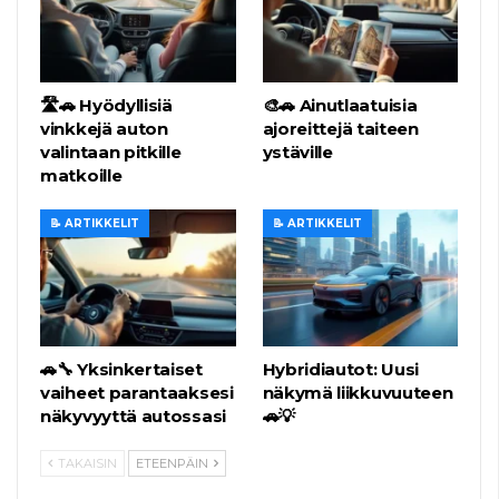
🛣️🚗 Hyödyllisiä
🎨🚗 Ainutlaatuisia
vinkkejä auton
ajoreittejä taiteen
valintaan pitkille
ystäville
matkoille
📝 ARTIKKELIT
📝 ARTIKKELIT
🚗🔧 Yksinkertaiset
Hybridiautot: Uusi
vaiheet parantaaksesi
näkymä liikkuvuuteen
näkyvyyttä autossasi
🚗💡
TAKAISIN
ETEENPÄIN