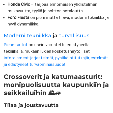
Honda Civic
– tarjoaa erinomaisen yhdistelmän
mukavuutta, tyyliä ja polttoainetaloutta.
Ford Fiesta
on pieni mutta tilava, moderni tekniikka ja
hyvä dynamiikka.
Moderni tekniikka
ja
turvallisuus
Pienet autot
on usein varustettu edistyneellä
tekniikalla, mukaan lukien kosketusnäytölliset
infotainment-järjestelmät, pysäköintitutkajärjestelmät
ja edistyneet turvaominaisuudet.
Crossoverit ja katumaasturit:
monipuolisuutta kaupunkiin ja
seikkailuihin 🌄🚙
Tilaa ja joustavuutta