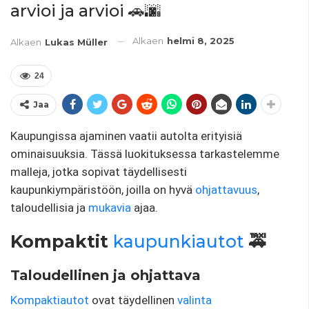
arvioi ja arvioi 🚗🌆
Alkaen
helmi 8, 2025
Alkaen
Lukas Müller
24
Jaa
Kaupungissa ajaminen vaatii autolta erityisiä
ominaisuuksia. Tässä luokituksessa tarkastelemme
malleja, jotka sopivat täydellisesti
kaupunkiympäristöön, joilla on hyvä
ohjattavuus
,
taloudellisia ja
mukavia
ajaa.
Kompaktit
kaupunkiautot
🚕
Taloudellinen ja ohjattava
Kompaktiautot
ovat täydellinen
valinta