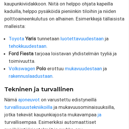
kaupunkiviidakkoon. Niitä on helppo ohjata kapeilla
kaduilla, helppo pysäköidä pieniinkin tiloihin ja niiden
polttoaineenkulutus on alhainen. Esimerkkejä tällaisista
malleista:
Toyota
Yaris
tunnetaan
luotettavuudestaan
​​ja
tehokkuudestaan
.
Ford Fiesta
tarjoaa loistavan yhdistelmän tyyliä ja
toimivuutta.
Volkswagen
Polo
erottuu
mukavuudestaan
​​ja
rakennuslaadustaan
.
Tekninen ja turvallinen
Nämä
ajoneuvot
on varustettu edistyneillä
turvallisuustekniikoilla
ja mukavuusominaisuuksilla,
jotka tekevät kaupunkiajosta mukavampaa
ja
turvallisempaa. Esimerkiksi automaattiset