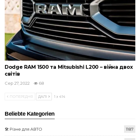
Dodge RAM 1500 та Mitsubishi L200 – війна двох
світів
Сер 27, 2022
68
ПОПЕРЕДНЯ
ДАЛІ
1 з 414
Beliebte Kategorien
🛠️ Різне для АВТО
1187