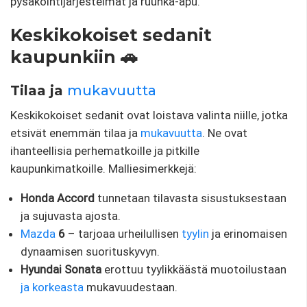
pysäköintijärjestelmät ja ruuhka-apu.
Keskikokoiset sedanit
kaupunkiin 🚗
Tilaa ja
mukavuutta
Keskikokoiset sedanit ovat loistava valinta niille, jotka
etsivät enemmän tilaa ja
mukavuutta
. Ne ovat
ihanteellisia perhematkoille ja pitkille
kaupunkimatkoille. Malliesimerkkejä:
Honda Accord
tunnetaan tilavasta sisustuksestaan ​​
ja sujuvasta ajosta.
Mazda
6
– tarjoaa urheilullisen
tyylin
ja erinomaisen
dynaamisen suorituskyvyn.
Hyundai Sonata
erottuu tyylikkäästä muotoilustaan
ja
korkeasta
mukavuudestaan.