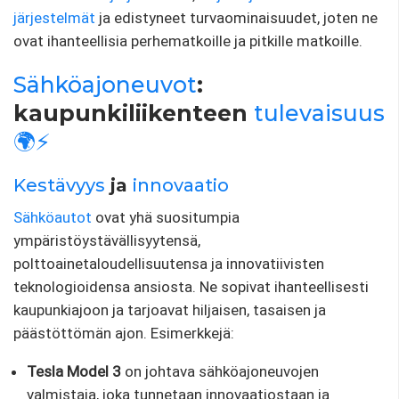
järjestelmät
ja edistyneet turvaominaisuudet, joten ne
ovat ihanteellisia perhematkoille ja pitkille matkoille.
Sähköajoneuvot
:
kaupunkiliikenteen
tulevaisuus
🌍⚡
Kestävyys
ja
innovaatio
Sähköautot
ovat yhä suositumpia
ympäristöystävällisyytensä,
polttoainetaloudellisuutensa ja innovatiivisten
teknologioidensa ansiosta. Ne sopivat ihanteellisesti
kaupunkiajoon ja tarjoavat hiljaisen, tasaisen ja
päästöttömän ajon. Esimerkkejä:
Tesla Model 3
on johtava sähköajoneuvojen
valmistaja, joka tunnetaan innovaatiostaan ​​ja