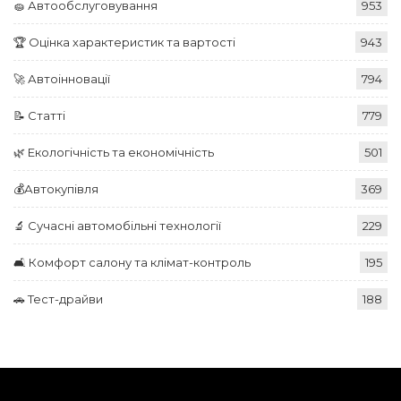
🧽 Автообслуговування
953
🏆 Оцінка характеристик та вартості
943
🚀 Автоінновації
794
📝 Статті
779
🌿 Екологічність та економічність
501
💰Автокупівля
369
🔬 Сучасні автомобільні технології
229
🛋️ Комфорт салону та клімат-контроль
195
🚗 Тест-драйви
188