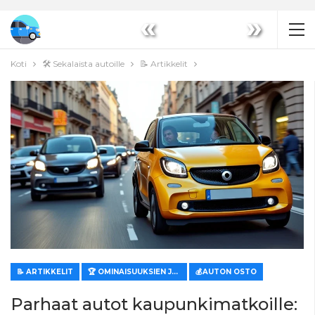
«
»
Koti
🛠️ Sekalaista autoille
📝 Artikkelit
📝 ARTIKKELIT
🏆 OMINAISUUKSIEN JA ARVON ARVIOINTI
💰AUTON OSTO
Parhaat autot kaupunkimatkoille: