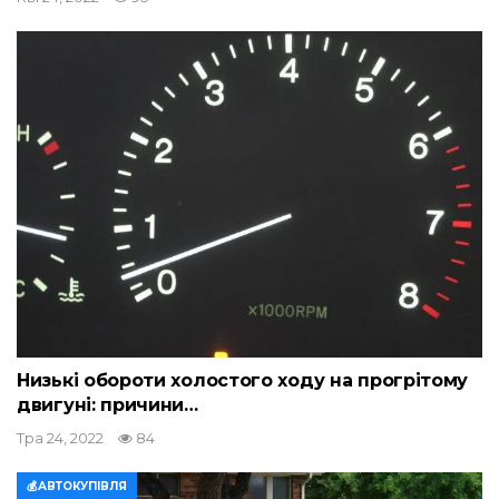
Низькі обороти холостого ходу на прогрітому
двигуні: причини…
Тра 24, 2022
84
💰АВТОКУПІВЛЯ