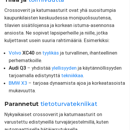
Crossoverit ja katumaasturit ovat yhä suositumpia
kaupunkilaisten keskuudessa monipuolisuutensa,
tilavien sisätilojensa ja korkean istuma-asennonsa
ansiosta. Ne sopivat lapsiperheille ja niille, jotka
kuljettavat usein suuria rahtimääriä. Esimerkiksi:
Volvo
XC40
on
tyylikäs
ja turvallinen, ihanteellinen
perhematkoille.
Audi Q3
– yhdistää
ylellisyyden
ja käytännöllisyyden
tarjoamalla edistynyttä
tekniikkaa
.
BMW X3
– tarjoaa dynaamista ajoa ja korkeatasoista
mukavuutta.
Parannetut
tietoturvatekniikat
Nykyaikaiset crossoverit ja katumaasturit on
varustettu edistyneillä turvajärjestelmillä, kuten
automaattisella hätäjarrutuksella,