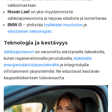
valikoimastaan.
Nissan Leaf
on yksi myydyimmistä
sähköajoneuvoista ja tarjoaa edullista ja luotettavaa.
BMW i3
– yhdistää
tyylikkään muotoilun
ja
edistyneen teknologian
.
Teknologia ja kestävyys
Sähköajoneuvot
on varustettu edistyneillä tekniikoilla,
kuten regeneratiivisella jarrutuksella,
älykkäällä
energiansäästöjärjestelmällä
ja integroiduilla
infotainment-järjestelmillä. Ne edustavat kestävän
kaupunkiliikenteen tulevaisuutta.