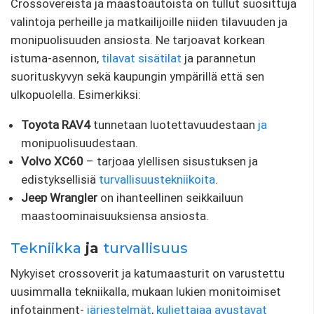
Crossovereista ja maastoautoista on tullut suosittuja
valintoja perheille ja matkailijoille niiden tilavuuden ja
monipuolisuuden ansiosta. Ne tarjoavat korkean
istuma-asennon,
tilavat sisätilat
ja parannetun
suorituskyvyn sekä kaupungin ympärillä että sen
ulkopuolella. Esimerkiksi:
Toyota RAV4
tunnetaan luotettavuudestaan
​​ja
monipuolisuudestaan.
Volvo XC60
– tarjoaa ylellisen sisustuksen ja
edistyksellisiä
turvallisuustekniikoita
.
Jeep Wrangler
on ihanteellinen seikkailuun
maastoominaisuuksiensa ansiosta.
Tekniikka
ja
turvallisuus
Nykyiset crossoverit ja katumaasturit on varustettu
uusimmalla tekniikalla, mukaan lukien monitoimiset
infotainment-
järjestelmät
,
kuljettajaa avustavat