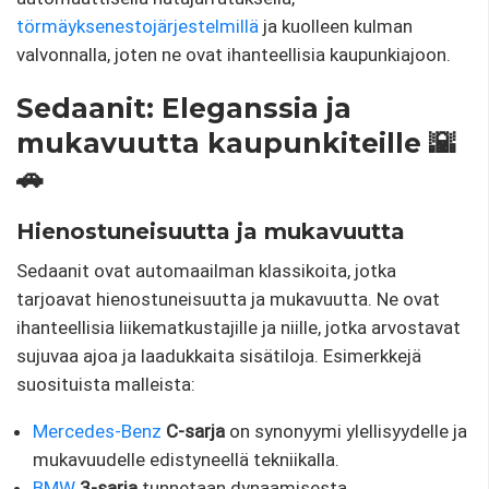
törmäyksenestojärjestelmillä
ja kuolleen kulman
valvonnalla, joten ne ovat ihanteellisia kaupunkiajoon.
Sedaanit: Eleganssia ja
mukavuutta kaupunkiteille 🌇
🚗
Hienostuneisuutta ja mukavuutta
Sedaanit ovat automaailman klassikoita, jotka
tarjoavat hienostuneisuutta ja mukavuutta. Ne ovat
ihanteellisia liikematkustajille ja niille, jotka arvostavat
sujuvaa ajoa ja laadukkaita sisätiloja. Esimerkkejä
suosituista malleista:
Mercedes-Benz
C-sarja
on synonyymi ylellisyydelle ja
mukavuudelle edistyneellä tekniikalla.
BMW
3-sarja
tunnetaan dynaamisesta