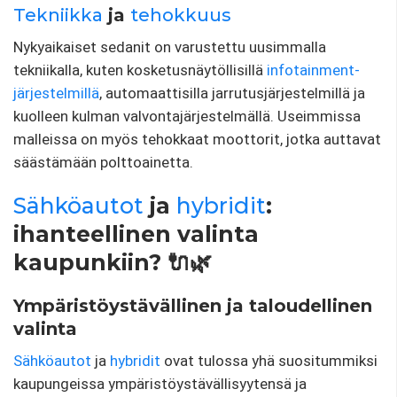
Tekniikka
ja
tehokkuus
Nykyaikaiset sedanit on varustettu uusimmalla
tekniikalla, kuten kosketusnäytöllisillä
infotainment-
järjestelmillä
, automaattisilla jarrutusjärjestelmillä ja
kuolleen kulman valvontajärjestelmällä. Useimmissa
malleissa on myös tehokkaat moottorit, jotka auttavat
säästämään polttoainetta.
Sähköautot
ja
hybridit
:
ihanteellinen valinta
kaupunkiin? 🔌🌿
Ympäristöystävällinen ja taloudellinen
valinta
Sähköautot
ja
hybridit
ovat tulossa yhä suositummiksi
kaupungeissa ympäristöystävällisyytensä ja