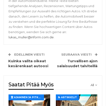
in der Automobilindustrie. Meine Texte bieten
tiefgehende Analysen, Rezensionen, Wartungstipps und
Empfehlungen zur Auswahl des richtigen Autos. Ich strebe
danach, den Lesern zu helfen, die Automobilwelt besser
zu verstehen und die perfekte Lösung für ihre Bedürfnisse
zu finden. Wenn Sie hochwertigen Content über Autos
benötigen, wenden Sie sich gerne an:
lukas_muller@inform.com.de
.
EDELLINEN VIESTI
SEURAAVA VIESTI
Kuinka valita oikeat
Turvallisen ajon
kesärenkaat autoosi
salaisuudet talviteillä
Saatat Pitää Myös
All
🛣️ AJAMINEN JA PITKÄT MATKAT
📝 ARTIKKELIT