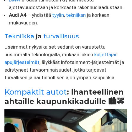
ajettavuudestaan ​​ja korkeasta rakennuslaadustaan.
Audi A4
– yhdistää
tyylin
,
tekniikan
ja korkean
mukavuuden.
Tekniikka
ja
turvallisuus
Useimmat nykyaikaiset sedanit on varustettu
uusimmalla teknologialla, mukaan lukien
kuljettajan
apujärjestelmät
, älykkäät infotainment-järjestelmät ja
edistyneet turvaominaisuudet, jotka tarjoavat
turvallisen ja nautinnollisen ajon ympäri kaupunkia.
Kompaktit autot
: Ihanteellinen
ahtaille kaupunkikaduille 🏙️🚕