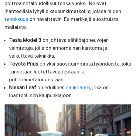
polttoainetaloudellisuutensa vuoksi. Ne ovat
ihanteellisia lyhyille kaupunkimatkoille, joissa niiden
tehokkuus
on havaittavin. Esimerkkejä suosituista
malleista:
Tesla Model 3
on johtava sähköajoneuvojen
valmistaja, jolla on erinomainen kantama ja
vaikuttava tekniikka.
Toyota Prius
on yksi suosituimmista hybrideistä, joka
tunnetaan luotettavuudestaan
​​ja
polttoainetaloudestaan.
Nissan Leaf
on edullinen
sähköauto
, joka on
ihanteellinen kaupunkiajoon.