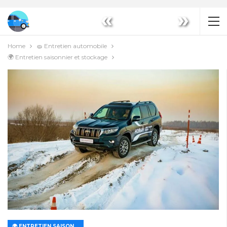
«
»
Home
🧽 Entretien automobile
🌍 Entretien saisonnier et stockage
🌍 ENTRETIEN SAISONNIER ET STOCKAGE