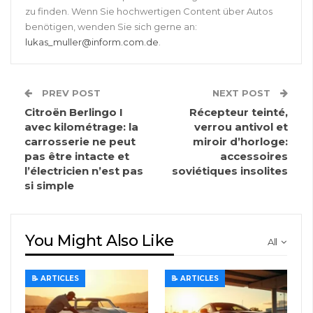
zu finden. Wenn Sie hochwertigen Content über Autos
benötigen, wenden Sie sich gerne an:
lukas_muller@inform.com.de
.
PREV POST
NEXT POST
Citroën Berlingo I
Récepteur teinté,
avec kilométrage: la
verrou antivol et
carrosserie ne peut
miroir d’horloge:
pas être intacte et
accessoires
l’électricien n’est pas
soviétiques insolites
si simple
You Might Also Like
All
📝 ARTICLES
📝 ARTICLES