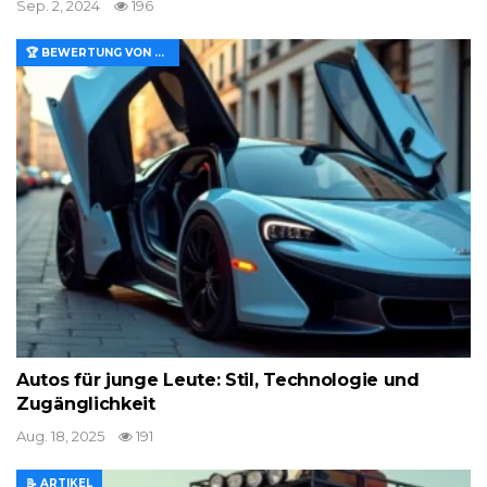
Sep. 2, 2024
196
🏆 BEWERTUNG VON MERKMALEN UND WERT
Autos für junge Leute: Stil, Technologie und
Zugänglichkeit
Aug. 18, 2025
191
📝 ARTIKEL