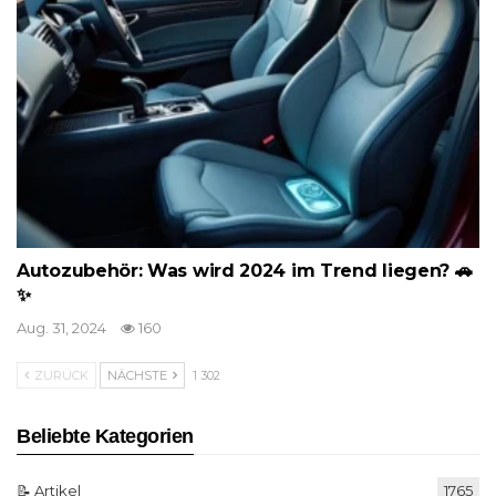
Autozubehör: Was wird 2024 im Trend liegen? 🚗
✨
Aug. 31, 2024
160
ZURÜCK
NÄCHSTE
1 302
Beliebte Kategorien
📝 Artikel
1765