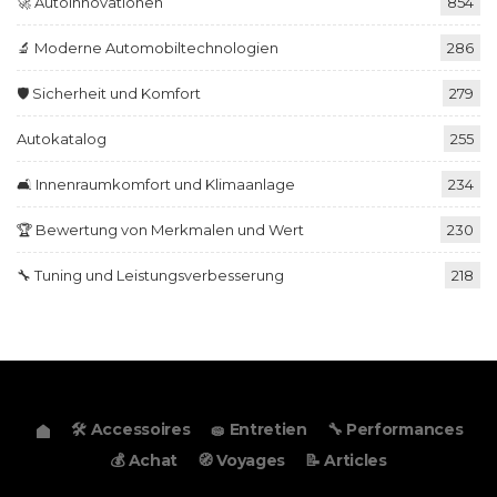
🚀 Autoinnovationen
854
🔬 Moderne Automobiltechnologien
286
🛡️ Sicherheit und Komfort
279
Autokatalog
255
🛋️ Innenraumkomfort und Klimaanlage
234
🏆 Bewertung von Merkmalen und Wert
230
🔧 Tuning und Leistungsverbesserung
218
🛠️ Accessoires
🧽 Entretien
🔧 Performances
💰 Achat
🧭 Voyages
📝 Articles