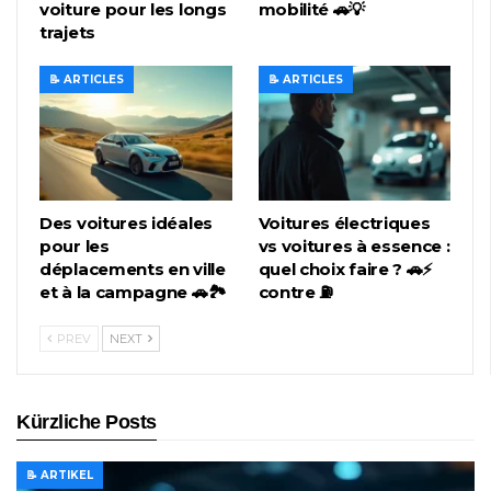
voiture pour les longs
mobilité 🚗💡
trajets
📝 ARTICLES
📝 ARTICLES
Des voitures idéales
Voitures électriques
pour les
vs voitures à essence :
déplacements en ville
quel choix faire ? 🚗⚡
et à la campagne 🚗🏞️
contre ⛽
PREV
NEXT
Kürzliche Posts
📝 ARTIKEL