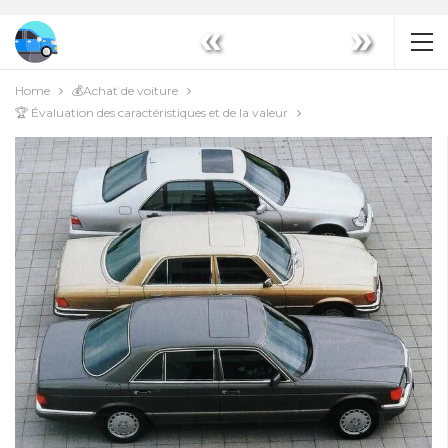
«
»
Home
💰Achat de voiture
🏆 Évaluation des caractéristiques et de la valeur