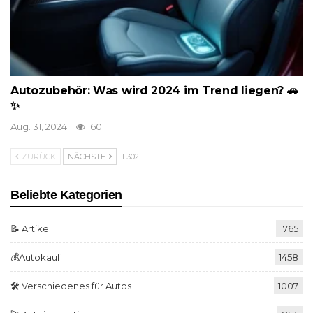
Autozubehör: Was wird 2024 im Trend liegen? 🚗
✨
Aug. 31, 2024
160
ZURÜCK
NÄCHSTE
1 302
Beliebte Kategorien
📝 Artikel
1765
💰Autokauf
1458
🛠️ Verschiedenes für Autos
1007